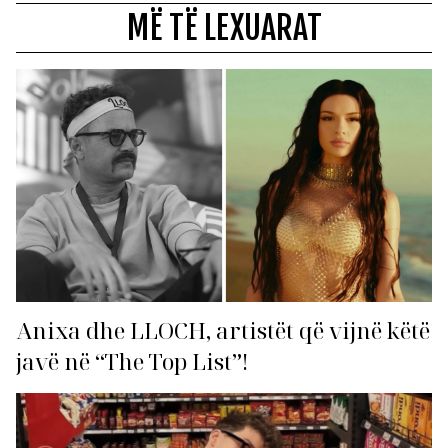
MË TË LEXUARAT
Anixa dhe LLOCH, artistët që vijnë këtë
javë në “The Top List”!