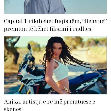
Capital T rikthehet fuqishëm, “Behane”
premton të bëhet fiksimi i radhës!
Anixa, artistja e re më premtuese e
skenës!