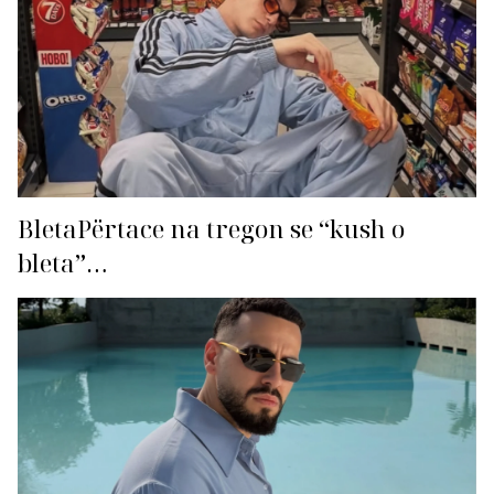
BletaPërtace na tregon se “kush o
bleta”…