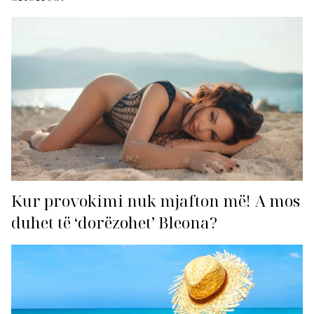
Kur provokimi nuk mjafton më! A mos
duhet të ‘dorëzohet’ Bleona?