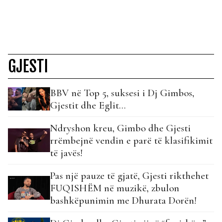
GJESTI
BBV në Top 5, suksesi i Dj Gimbos,
Gjestit dhe Eglit…
Ndryshon kreu, Gimbo dhe Gjesti
rrëmbejnë vendin e parë të klasifikimit
të javës!
Pas një pauze të gjatë, Gjesti rikthehet
FUQISHËM në muzikë, zbulon
bashkëpunimin me Dhurata Dorën!