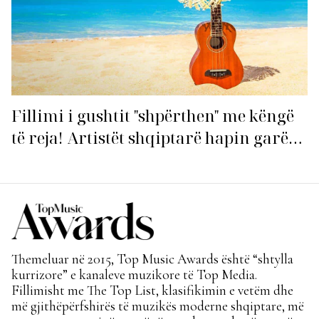
Fillimi i gushtit "shpërthen" me këngë
të reja! Artistët shqiptarë hapin garën
për hitin e verës!
Themeluar në 2015, Top Music Awards është “shtylla
kurrizore” e kanaleve muzikore të Top Media.
Fillimisht me The Top List, klasifikimin e vetëm dhe
më gjithëpërfshirës të muzikës moderne shqiptare, më