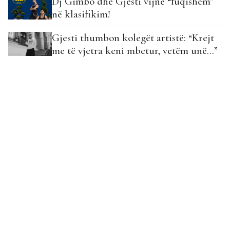
Dj Gimbo dhe Gjesti vijnë “fuqishëm”
në klasifikim!
Gjesti thumbon kolegët artistë: “Krejt
me të vjetra keni mbetur, vetëm unë…”