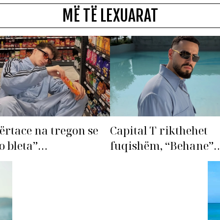
MË TË LEXUARAT
ërtace na tregon se
Capital T rikthehet
o bleta”…
fuqishëm, “Behane”
premton të bëhet fiks
radhës!