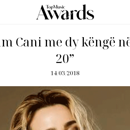
m Cani me dy këngë n
20”
14/03/2018