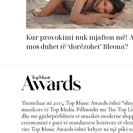
Kur provokimi nuk mjafton më! 
mos duhet të ‘dorëzohet’ Bleona?
Themeluar në 2015, Top Music Awards është “shtyl
muzikore të Top Media. Fillimisht me The Top Lis
dhe më gjithëpërfshirës të muzikës moderne shqi
ceremoninë e parë të standarteve botërore të vlerë
vite Top Music Awards është kthyer në një pikë re