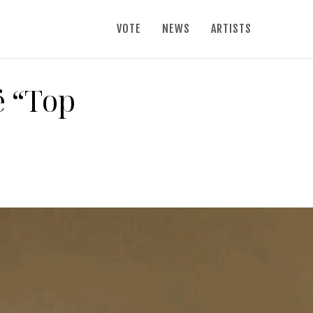
VOTE
NEWS
ARTISTS
ë “Top