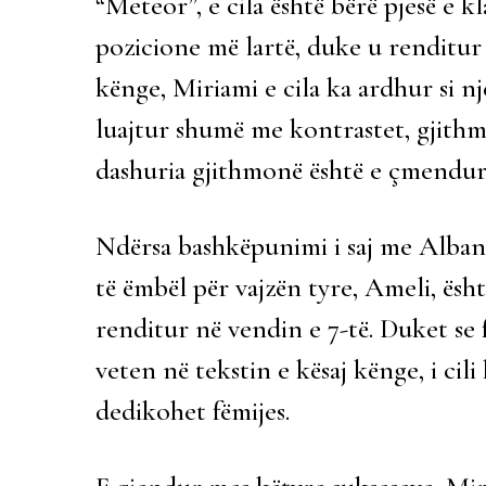
“Meteor”, e cila është bërë pjesë e kl
pozicione më lartë, duke u renditur 
kënge, Miriami e cila ka ardhur si nj
luajtur shumë me kontrastet, gjithm
dashuria gjithmonë është e çmendur
Ndërsa bashkëpunimi i saj me Albani
të ëmbël për vajzën tyre, Ameli, ës
renditur në vendin e 7-të. Duket se f
veten në tekstin e kësaj kënge, i cil
dedikohet fëmijes.