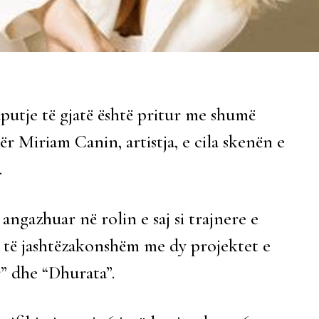
ëputje të gjatë është pritur me shumë
për Miriam Canin, artistja, e cila skenën e
.
angazhuar në rolin e saj si trajnere e
s të jashtëzakonshëm me dy projektet e
r” dhe “Dhurata”.