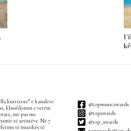
Fi
A
kë
ha
la kurrizore” e kanaleve
@topmusicawards
t, klasifikimin e vetëm
@topawards
ptare, më pas me
simit të artistëve. Në 7
@top_awards
ferimi të muzikës të
topawards@top-cha