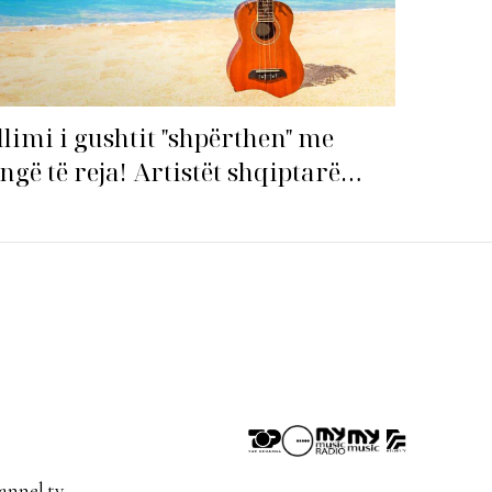
llimi i gushtit "shpërthen" me
ngë të reja! Artistët shqiptarë
pin garën për hitin e verës!
nnel.tv