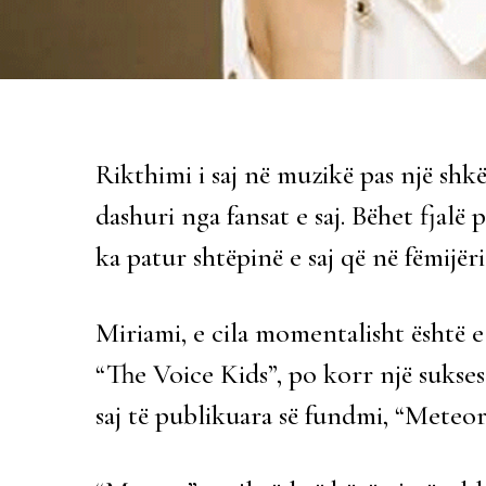
Rikthimi i saj në muzikë pas një shk
dashuri nga fansat e saj. Bëhet fjalë 
ka patur shtëpinë e saj që në fëmijëri
Miriami, e cila momentalisht është e 
“The Voice Kids”, po korr një sukse
saj të publikuara së fundmi, “Meteo