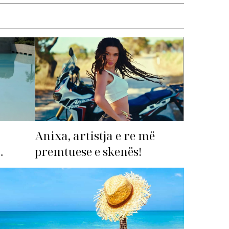
Anixa, artistja e re më
premtuese e skenës!
imi i