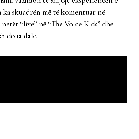
iami vazhdon të shijojë eksperiencën e
la ka skuadrën më të komentuar në
ë netët “live” në “The Voice Kids” dhe
 do ia dalë.