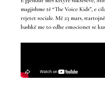
E gjendur mes këtyre sukseseve, Mir
magjishme të “The Voice Kids”, e ci
rrjetet sociale. Më 23 mars, startojn
bashkë me to edhe emocionet se kush