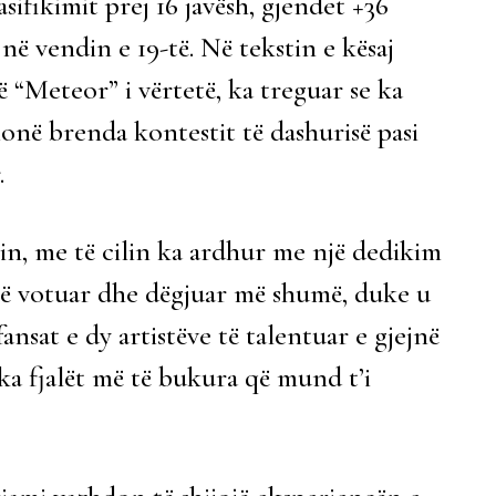
asifikimit prej 16 javësh, gjendet +36
në vendin e 19-të. Në tekstin e kësaj
ë “Meteor” i vërtetë, ka treguar se ka
onë brenda kontestit të dashurisë pasi
.
n, me të cilin ka ardhur me një dedikim
htë votuar dhe dëgjuar më shumë, duke u
ansat e dy artistëve të talentuar e gjejnë
i ka fjalët më të bukura që mund t’i