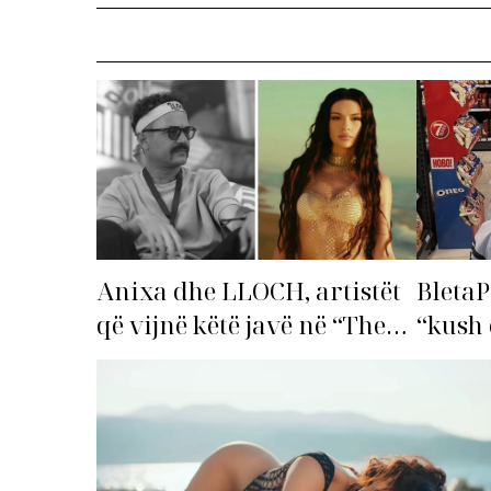
Anixa dhe LLOCH, artistët
BletaP
që vijnë këtë javë në “The
“kush 
Top List”!