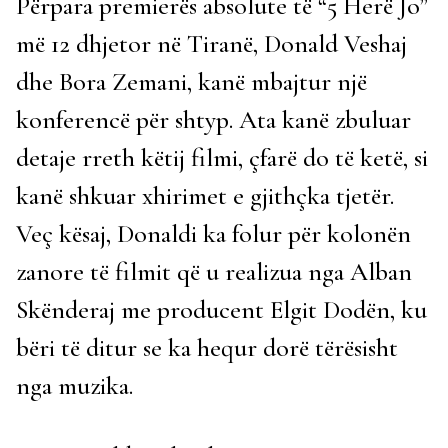
Përpara premierës absolute të “5 Herë Jo”
më 12 dhjetor në Tiranë, Donald Veshaj
dhe Bora Zemani, kanë mbajtur një
konferencë për shtyp. Ata kanë zbuluar
detaje rreth këtij filmi, çfarë do të ketë, si
kanë shkuar xhirimet e gjithçka tjetër.
Veç kësaj, Donaldi ka folur për kolonën
zanore të filmit që u realizua nga Alban
Skënderaj me producent Elgit Dodën, ku
bëri të ditur se ka hequr dorë tërësisht
nga muzika.