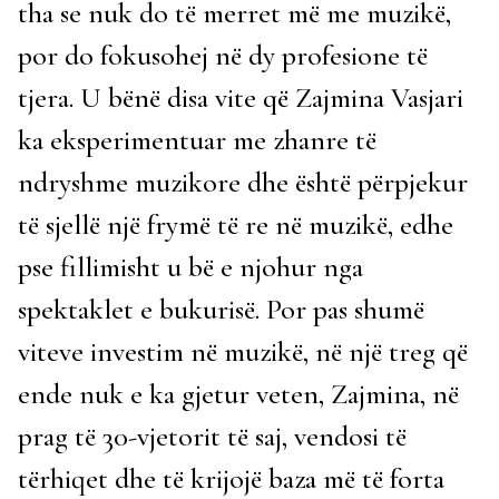
tha se nuk do të merret më me muzikë,
por do fokusohej në dy profesione të
tjera. U bënë disa vite që Zajmina Vasjari
ka eksperimentuar me zhanre të
ndryshme muzikore dhe është përpjekur
të sjellë një frymë të re në muzikë, edhe
pse fillimisht u bë e njohur nga
spektaklet e bukurisë. Por pas shumë
viteve investim në muzikë, në një treg që
ende nuk e ka gjetur veten, Zajmina, në
prag të 30-­vjetorit të saj, vendosi të
tërhiqet dhe të krijojë baza më të forta