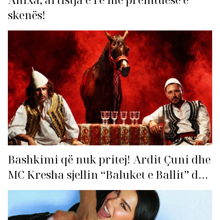
skenës!
Bashkimi që nuk pritej! Ardit Çuni dhe
MC Kresha sjellin “Baluket e Ballit” dhe
ndezin rrjetin!