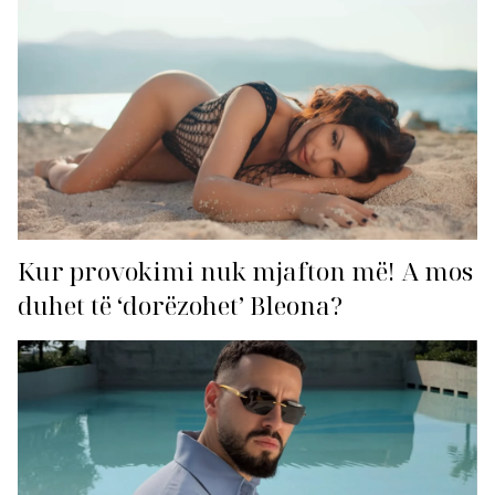
Kur provokimi nuk mjafton më! A mos
duhet të ‘dorëzohet’ Bleona?