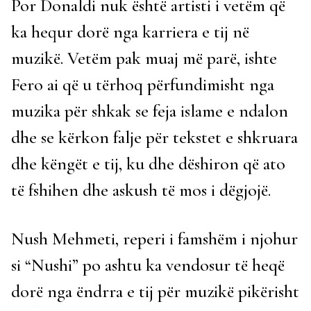
Por Donaldi nuk është artisti i vetëm që
ka hequr dorë nga karriera e tij në
muzikë. Vetëm pak muaj më parë, ishte
Fero ai që u tërhoq përfundimisht nga
muzika për shkak se feja islame e ndalon
dhe se kërkon falje për tekstet e shkruara
dhe këngët e tij, ku dhe dëshiron që ato
të fshihen dhe askush të mos i dëgjojë.
Nush Mehmeti, reperi i famshëm i njohur
si “Nushi” po ashtu ka vendosur të heqë
dorë nga ëndrra e tij për muzikë pikërisht