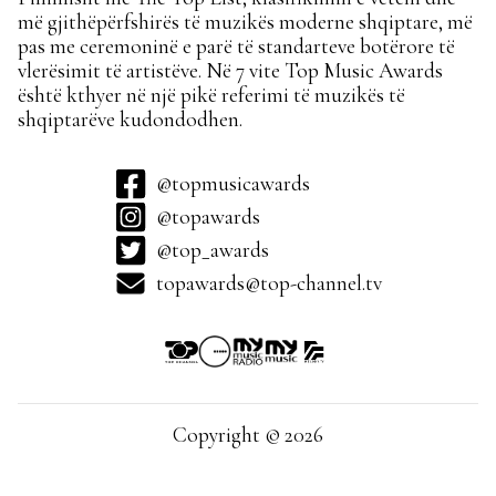
më gjithëpërfshirës të muzikës moderne shqiptare, më
pas me ceremoninë e parë të standarteve botërore të
vlerësimit të artistëve. Në 7 vite Top Music Awards
është kthyer në një pikë referimi të muzikës të
shqiptarëve kudondodhen.
@topmusicawards
@topawards
@top_awards
topawards@top-channel.tv
Copyright © 2026