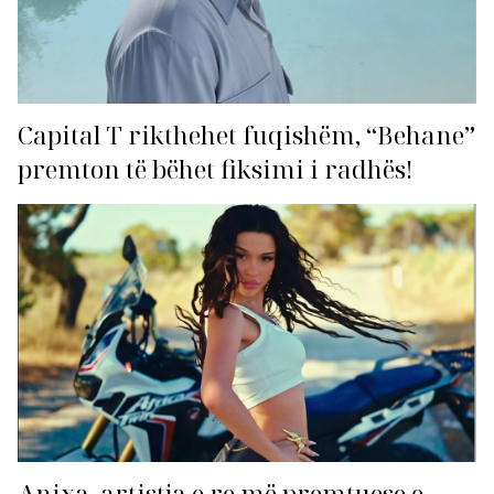
Capital T rikthehet fuqishëm, “Behane”
premton të bëhet fiksimi i radhës!
Anixa, artistja e re më premtuese e