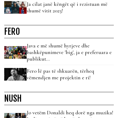
Ja cilat janë këngët që i rezistuan më
shumë vitit 2023!
FERO
Java e më shumë hyrjeve dhe
bashkëpunimeve 'big', ja e preferuara e
publikut...
Fero lë pas të shkuarën, tërheq
vëmendjen me projektin e ri!
NUSH
Jo vetëm Donaldi heq dorë nga muzika!