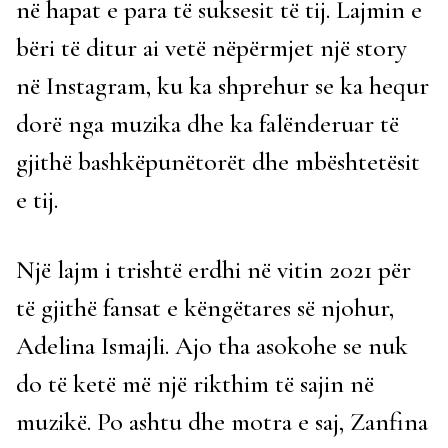
në hapat e para të suksesit të tij. Lajmin e
bëri të ditur ai vetë nëpërmjet një story
në Instagram, ku ka shprehur se ka hequr
dorë nga muzika dhe ka falënderuar të
gjithë bashkëpunëtorët dhe mbështetësit
e tij.
Një lajm i trishtë erdhi në vitin 2021 për
të gjithë fansat e këngëtares së njohur,
Adelina Ismajli. Ajo tha asokohe se nuk
do të ketë më një rikthim të sajin në
muzikë. Po ashtu dhe motra e saj, Zanfina