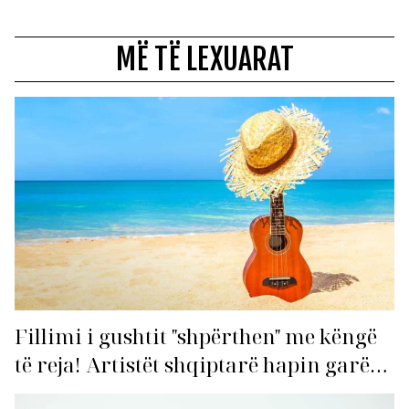
MË TË LEXUARAT
Fillimi i gushtit "shpërthen" me këngë
të reja! Artistët shqiptarë hapin garën
për hitin e verës!