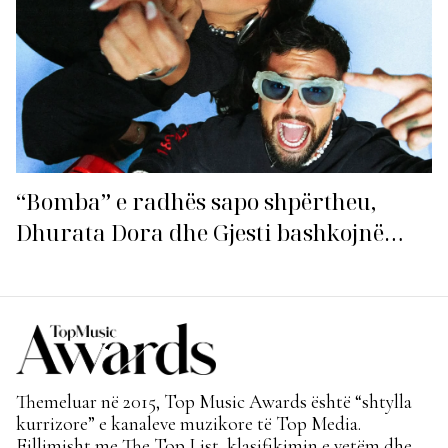
“Bomba” e radhës sapo shpërtheu,
Dhurata Dora dhe Gjesti bashkojnë
fuqitë me “Gasolina”!
Themeluar në 2015, Top Music Awards është “shtylla
kurrizore” e kanaleve muzikore të Top Media.
Fillimisht me The Top List, klasifikimin e vetëm dhe