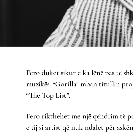
Fero duket sikur e ka lënë pas të shk
muzikës. “Gorilla” mban titullin projek
“The Top List”.
Fero rikthehet me një qëndrim të pa
e tij si artist që nuk ndalet për askën