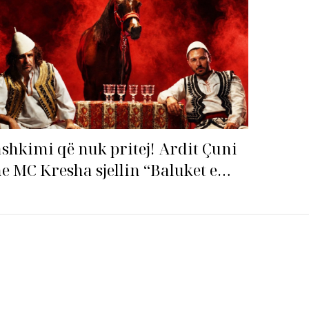
hitin e verës!
shkimi që nuk pritej! Ardit Çuni
e MC Kresha sjellin “Baluket e
llit” dhe ndezin rrjetin!