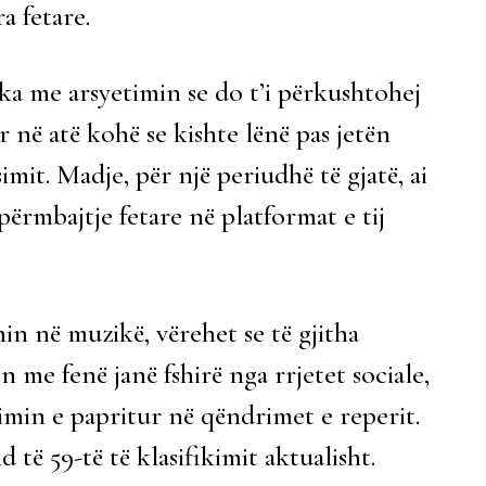
a fetare.
a me arsyetimin se do t’i përkushtohej
r në atë kohë se kishte lënë pas jetën
imit. Madje, për një periudhë të gjatë, ai
ërmbajtje fetare në platformat e tij
min në muzikë, vërehet se të gjitha
 me fenë janë fshirë nga rrjetet sociale,
min e papritur në qëndrimet e reperit.
të 59-të të klasifikimit aktualisht.