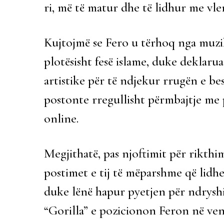
ri, më të matur dhe të lidhur me vler
Kujtojmë se Fero u tërhoq nga muzik
plotësisht fesë islame, duke deklarua
artistike për të ndjekur rrugën e bes
postonte rregullisht përmbajtje me p
online.
Megjithatë, pas njoftimit për rikthi
postimet e tij të mëparshme që lidhen
duke lënë hapur pyetjen për ndryshi
“Gorilla” e pozicionon Feron në vend 