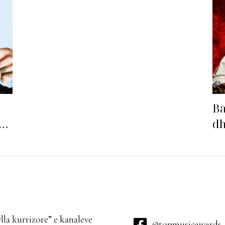
radhës!
Ba
ë
dh
Ba
la kurrizore” e kanaleve
@topmusicawards