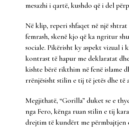
mesazhi i qartë, kushdo që i del përpa
Në klip, reperi shfaqet në një shtra
femrash, skenë kjo që ka ngritur sh
sociale. Pikërisht ky aspekt vizual i 
kontrast të hapur me deklaratat dhe
kishte bërë rikthim në fenë islame 
rrënjësisht stilin e tij të jetës dhe të a
Megjithatë, “Gorilla” duket se e thye
nga Fero, kënga ruan stilin e tij kar
drejtim të kundërt me përmbajtjen 