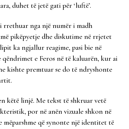
ra, duhet të jetë gati për ‘luftë’.
t i rrethuar nga një numër i madh
umë pikëpyetje dhe diskutime në rrjetet
klipit ka ngjallur reagime, pasi bie në
 qëndrimet e Feros në të kaluarën, kur ai
dhe kishte premtuar se do të ndryshonte
rtit.
n këtë linjë. Me tekst të shkruar vetë
akteristik, por në anën vizuale shkon në
e mëparshme që synonte një identitet të