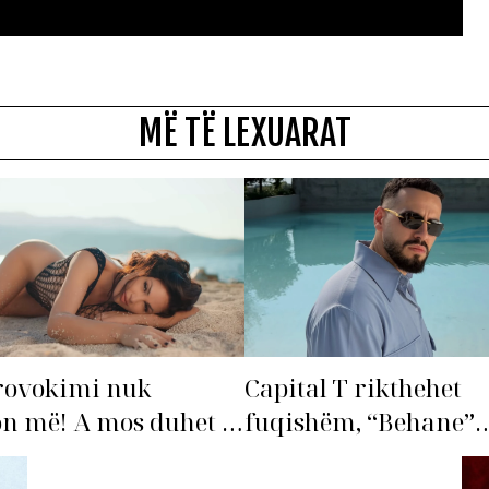
MË TË LEXUARAT
rovokimi nuk
Capital T rikthehet
n më! A mos duhet të
fuqishëm, “Behane”
ohet’ Bleona?
premton të bëhet fiks