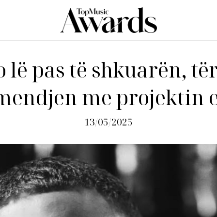
o lë pas të shkuarën, të
endjen me projektin e
13/05/2025