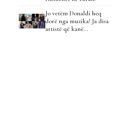
Jo vetëm Donaldi heq
dorë nga muzika! Ja disa
artistë që kanë
eksperimentuar me
muzikën dhe e kanë lënë!