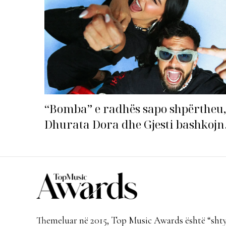
“Bomba” e radhës sapo shpërtheu,
Dhurata Dora dhe Gjesti bashkojn
fuqitë me “Gasolina”!
Themeluar në 2015, Top Music Awards është “shtyl