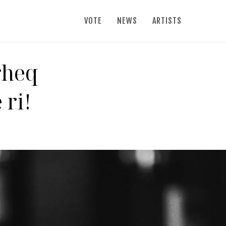
VOTE
NEWS
ARTISTS
rheq
 ri!