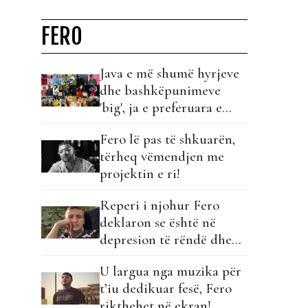
FERO
Java e më shumë hyrjeve
dhe bashkëpunimeve
'big', ja e preferuara e
publikut...
Fero lë pas të shkuarën,
tërheq vëmendjen me
projektin e ri!
Reperi i njohur Fero
deklaron se është në
depresion të rëndë dhe
ka një thirrje për mediat!
U largua nga muzika për
t’iu dedikuar fesë, Fero
rikthehet në ekran!