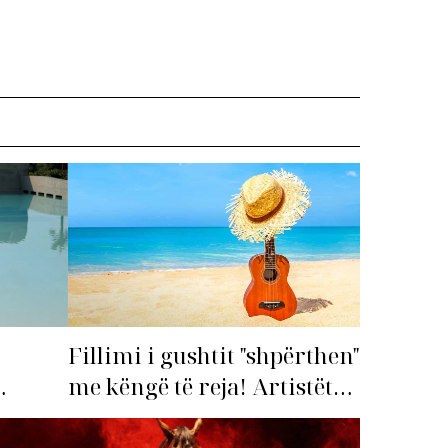
Fillimi i gushtit "shpërthen"
me këngë të reja! Artistët
shqiptarë hapin garën për
imi i