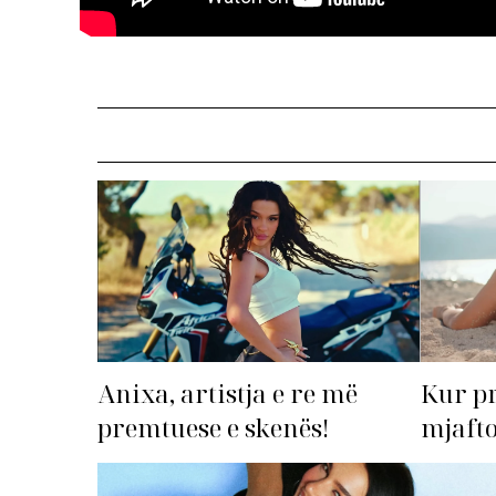
Anixa, artistja e re më
Kur p
premtuese e skenës!
mjafto
‘dorëz