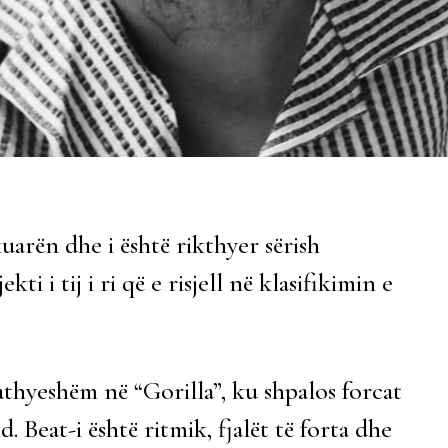
uarën dhe i është rikthyer sërish
ti i tij i ri që e risjell në klasifikimin e
thyeshëm në “Gorilla”, ku shpalos forcat
d. Beat-i është ritmik, fjalët të forta dhe