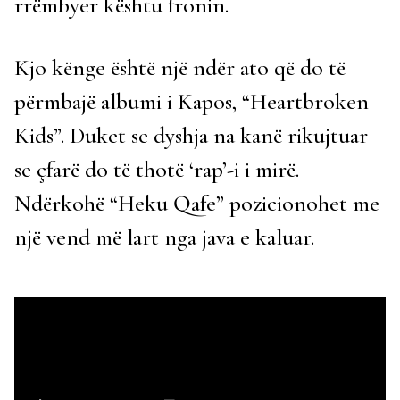
rrëmbyer kështu fronin.
Kjo kënge është një ndër ato që do të
përmbajë albumi i Kapos, “Heartbroken
Kids”. Duket se dyshja na kanë rikujtuar
se çfarë do të thotë ‘rap’-i i mirë.
Ndërkohë “Heku Qafe” pozicionohet me
një vend më lart nga java e kaluar.