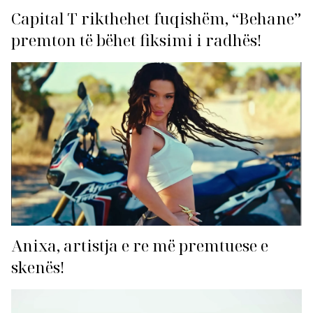
Capital T rikthehet fuqishëm, “Behane”
premton të bëhet fiksimi i radhës!
Anixa, artistja e re më premtuese e
skenës!