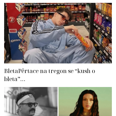
BletaPërtace na tregon se “kush o
bleta”…