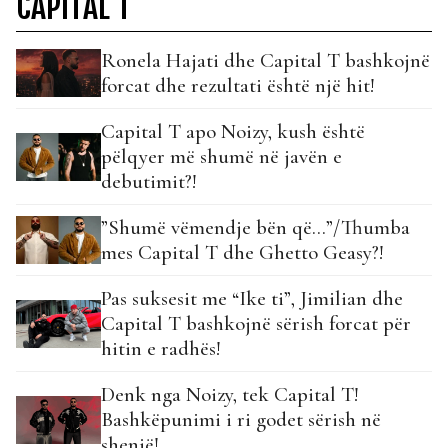
CAPITAL T
Ronela Hajati dhe Capital T bashkojnë
forcat dhe rezultati është një hit!
Capital T apo Noizy, kush është
pëlqyer më shumë në javën e
debutimit?!
”Shumë vëmendje bën që…”/Thumba
mes Capital T dhe Ghetto Geasy?!
Pas suksesit me “Ike ti”, Jimilian dhe
Capital T bashkojnë sërish forcat për
hitin e radhës!
Denk nga Noizy, tek Capital T!
Bashkëpunimi i ri godet sërish në
shenjë!