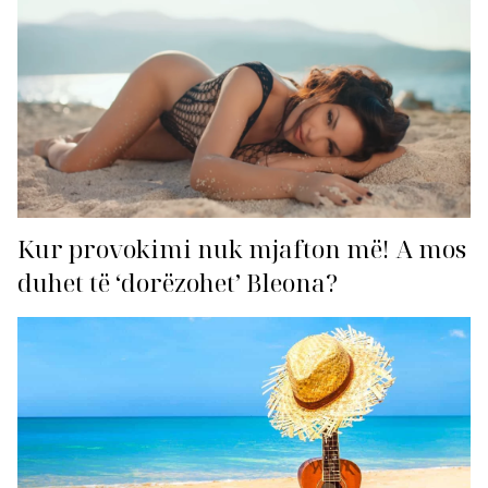
Kur provokimi nuk mjafton më! A mos
duhet të ‘dorëzohet’ Bleona?