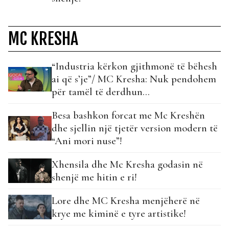
MC KRESHA
“Industria kërkon gjithmonë të bëhesh
ai që s’je”/ MC Kresha: Nuk pendohem
për tamël të derdhun…
Besa bashkon forcat me Mc Kreshën
dhe sjellin një tjetër version modern të
“Ani mori nuse”!
Xhensila dhe Mc Kresha godasin në
shenjë me hitin e ri!
Lore dhe MC Kresha menjëherë në
krye me kiminë e tyre artistike!