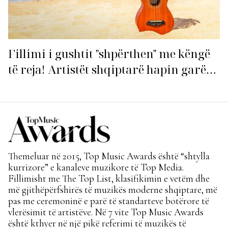
Fillimi i gushtit "shpërthen" me këngë
të reja! Artistët shqiptarë hapin garën
për hitin e verës!
Themeluar në 2015, Top Music Awards është “shtylla
kurrizore” e kanaleve muzikore të Top Media.
Fillimisht me The Top List, klasifikimin e vetëm dhe
më gjithëpërfshirës të muzikës moderne shqiptare, më
pas me ceremoninë e parë të standarteve botërore të
vlerësimit të artistëve. Në 7 vite Top Music Awards
është kthyer në një pikë referimi të muzikës të