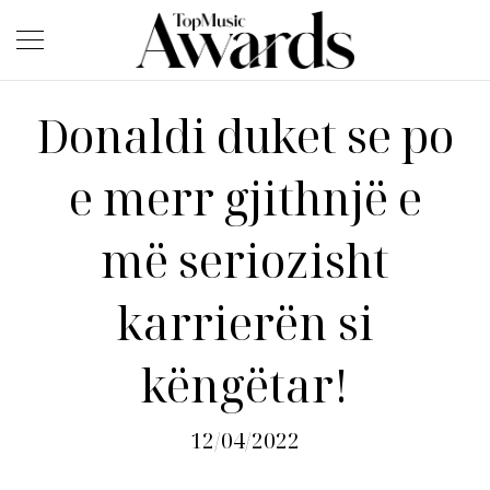
Donaldi duket se po
e merr gjithnjë e
më seriozisht
karrierën si
këngëtar!
12/04/2022