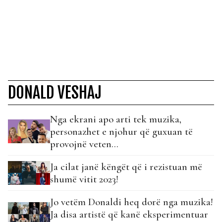
DONALD VESHAJ
Nga ekrani apo arti tek muzika,
personazhet e njohur që guxuan të
provojnë veten…
Ja cilat janë këngët që i rezistuan më
shumë vitit 2023!
Jo vetëm Donaldi heq dorë nga muzika!
Ja disa artistë që kanë eksperimentuar