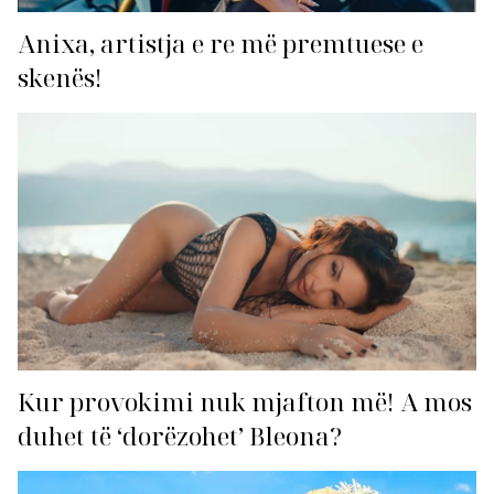
Anixa, artistja e re më premtuese e
skenës!
Kur provokimi nuk mjafton më! A mos
duhet të ‘dorëzohet’ Bleona?