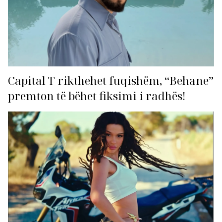
Capital T rikthehet fuqishëm, “Behane”
premton të bëhet fiksimi i radhës!