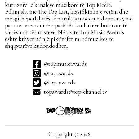
kurrizore” e kanaleve muzikore të Top Media.
Fillimisht me The Top List, klasifikimin e vetëm dhe
më gjithëpërfshirës të muzikës moderne shqiptare, më
pas me ceremoninë e parë të standarteve botërore të
vlerësimit të artistëve. Në 7 vite Top Music Awards
është kthyer në një pikë referimi të muzikës të
shqiptarëve kudondodhen.
@topmusicawards
@topawards
@top_awards
topawards@top-channel.tv
Copyright © 2026