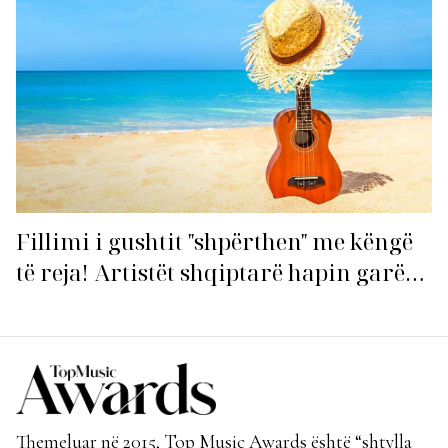
Fillimi i gushtit "shpërthen" me këngë
të reja! Artistët shqiptarë hapin garën
për hitin e verës!
Themeluar në 2015, Top Music Awards është “shtylla