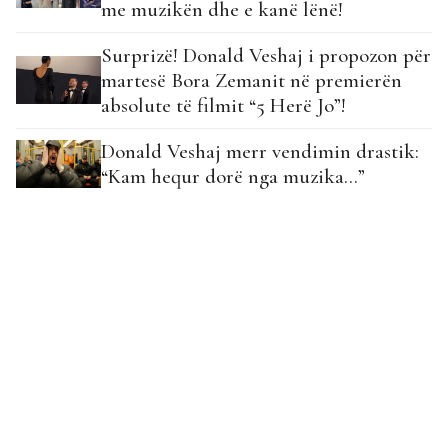
me muzikën dhe e kanë lënë!
Surprizë! Donald Veshaj i propozon për
martesë Bora Zemanit në premierën
absolute të filmit “5 Herë Jo”!
Donald Veshaj merr vendimin drastik:
“Kam hequr dorë nga muzika…”