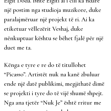
Elgit Doda. Ishte Elgiti ai i cili ka ndarë
një postim nga studioja muzikore, duke
paralajmëruar një projekt të ri. Ai ka
etiketuar vëllezërit Veshaj, duke
nënkuptuar kështu se bëhet fjalë për një
duet me ta.
Kënga e tyre e re do të titullohet
“Picasso”. Artistët nuk na kanë zbuluar
ende një datë publikimi, megjithatë dimë
se projekti i tyre do të vijë shumë shpejt.
Nga ana tjetër “Nuk Je” është rritur me