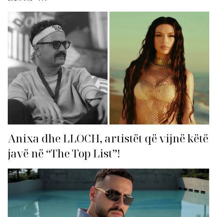
Anixa dhe LLOCH, artistët që vijnë këtë
javë në “The Top List”!