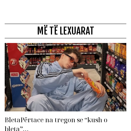
MË TË LEXUARAT
BletaPërtace na tregon se “kush o
bleta”…