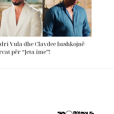
dri Vula dhe Claydee bashkojnë
rcat për “Jeta ime”!