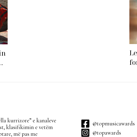
Le
in
fo
la kurrizore” e kanaleve
@topmusicawards
t, klasifikimin e vetëm
@topawards
ptare, më pas me