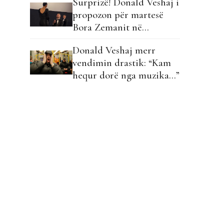
Surprizë! Donald Veshaj i
muzikën dhe e kanë lënë!
propozon për martesë
Bora Zemanit në
premierën absolute të
Donald Veshaj merr
filmit “5 Herë Jo”!
vendimin drastik: “Kam
hequr dorë nga muzika…”