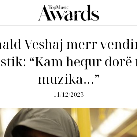
ald Veshaj merr vend
stik: “Kam hequr dorë
muzika…”
11/12/2023