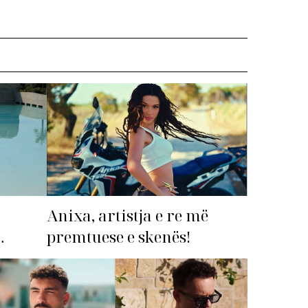
Anixa, artistja e re më
premtuese e skenës!
imi i