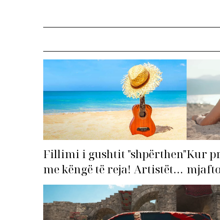
Fillimi i gushtit "shpërthen"
Kur p
me këngë të reja! Artistët
mjafto
shqiptarë hapin garën për
‘dorëz
hitin e verës!