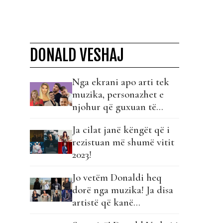
DONALD VESHAJ
Nga ekrani apo arti tek
muzika, personazhet e
njohur që guxuan të
provojnë veten…
Ja cilat janë këngët që i
rezistuan më shumë vitit
2023!
Jo vetëm Donaldi heq
dorë nga muzika! Ja disa
artistë që kanë
eksperimentuar me