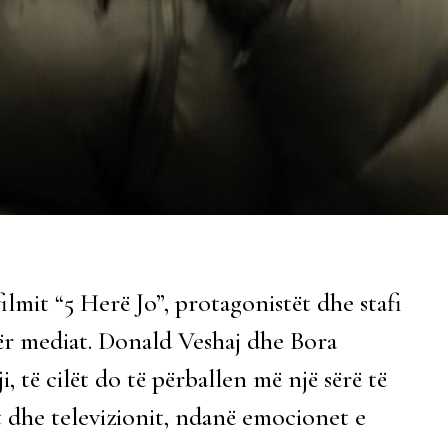
ilmit “5 Herë Jo”, protagonistët dhe stafi
ër mediat. Donald Veshaj dhe Bora
, të cilët do të përballen më një sërë të
t dhe televizionit, ndanë emocionet e