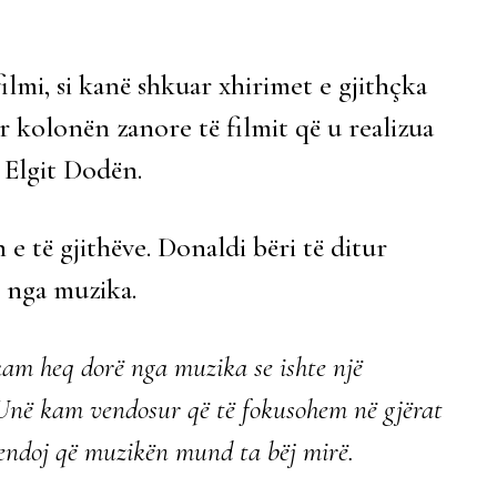
ilmi, si kanë shkuar xhirimet e gjithçka
ër kolonën zanore të filmit që u realizua
Elgit Dodën.
e të gjithëve. Donaldi bëri të ditur
t nga muzika.
kam heq dorë nga muzika se ishte një
 Unë kam vendosur që të fokusohem në gjërat
 mendoj që muzikën mund ta bëj mirë.