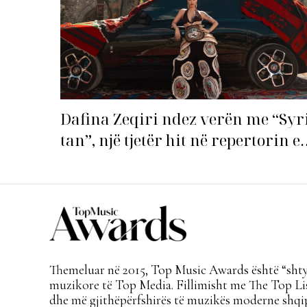
Dafina Zeqiri ndez verën me “Syr
tan”, një tjetër hit në repertorin e
saj!
Themeluar në 2015, Top Music Awards është “shtyl
muzikore të Top Media. Fillimisht me The Top Lis
dhe më gjithëpërfshirës të muzikës moderne shqi