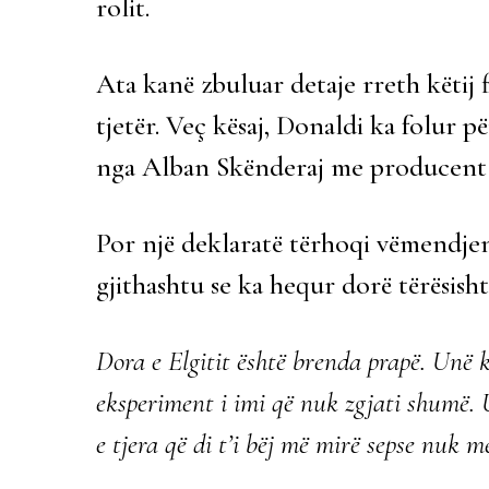
rolit.
Ata kanë zbuluar detaje rreth këtij f
tjetër. Veç kësaj, Donaldi ka folur p
nga Alban Skënderaj me producent 
Por një deklaratë tërhoqi vëmendjen 
gjithashtu se ka hequr dorë tërësish
Dora e Elgitit është brenda prapë. Unë 
eksperiment i imi që nuk zgjati shumë.
e tjera që di t’i bëj më mirë sepse nuk