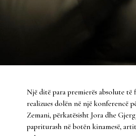
Një ditë para premierës absolute të f
realizues dolën në një konferencë p
Zemani, përkatësisht Jora dhe Gjergji
papriturash në botën kinamesë, arti