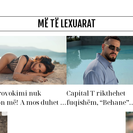
MË TË LEXUARAT
rovokimi nuk
Capital T rikthehet
n më! A mos duhet të
fuqishëm, “Behane”
ohet’ Bleona?
premton të bëhet fiks
radhës!