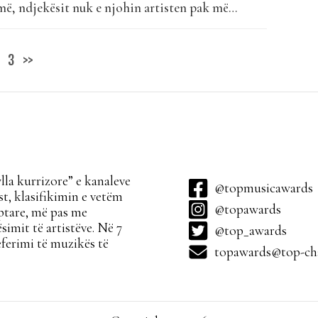
imë, ndjekësit nuk e njohin artisten pak më
 sukseseve, Elhaida na rrëfen momentin që
eten’ dhe ku gjithçka ndryshoi për të. Përpos një
3
>>
skluzive për Top...
la kurrizore” e kanaleve
@topmusicawards
t, klasifikimin e vetëm
@topawards
ptare, më pas me
simit të artistëve. Në 7
@top_awards
ferimi të muzikës të
topawards@top-cha