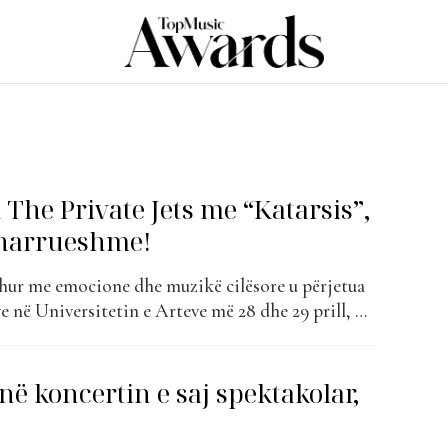
The Private Jets me “Katarsis”,
aharrueshme!
ur me emocione dhe muzikë cilësore u përjetua
e në Universitetin e Arteve më 28 dhe 29 prill, ku
publikun këngët e tij më të dashura. I shoqëruar
e Jets dhe trompisti ndërkombëtar Raynald
i një...
në koncertin e saj spektakolar,