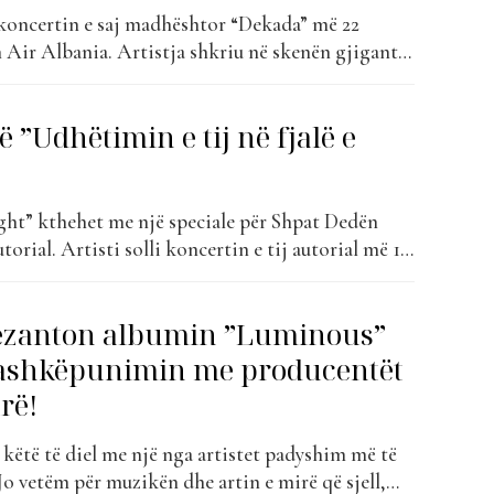
koncertin e saj madhështor “Dekada” më 22
 Air Albania. Artistja shkriu në skenën gjigante,
m me efekte dhe grafika të veçanta, karrierën e
 dy dekadave në tregun muzikor shqiptar, artistja
 ”Udhëtimin e tij në fjalë e
ë e mijëra njerëzve që i...
ght” kthehet me një speciale për Shpat Dedën
torial. Artisti solli koncertin e tij autorial më 19
 e Katedrales Ortodokse në Tiranë. Me historitë
 jetuar dhe të humbur, me lotët, ëndrrat dhe
rezanton albumin ”Luminous”
bashkëpunimin me producentët
rë!
 këtë të diel me një nga artistet padyshim më të
Jo vetëm për muzikën dhe artin e mirë që sjell,