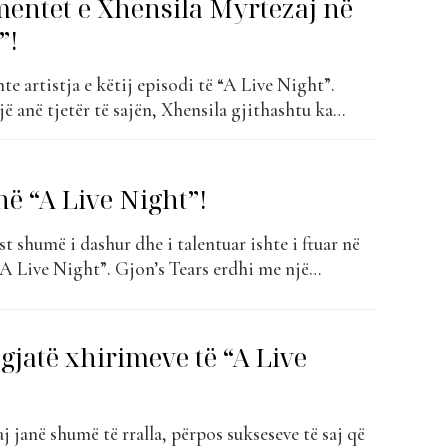
entet e Xhensila Myrtezaj në
t...
”!
te artistja e këtij episodi të “A Live Night”.
 anë tjetër të sajën, Xhensila gjithashtu ka
ga hitet e saj më në zë. Artistja rrëfeu çdo të
rierën e saj, hapat e parë në muzikë, sakrificat,
në “A Live Night”!
st shumë i dashur dhe i talentuar ishte i ftuar në
“A Live Night”. Gjon’s Tears erdhi me një
iale dhe të vërtetë padiskutim. Teksa rrëfeu
, artisti gjithashtu këndoi disa nga hitet e tij
gjatë xhirimeve të “A Live
aj janë shumë të rralla, përpos sukseseve të saj që