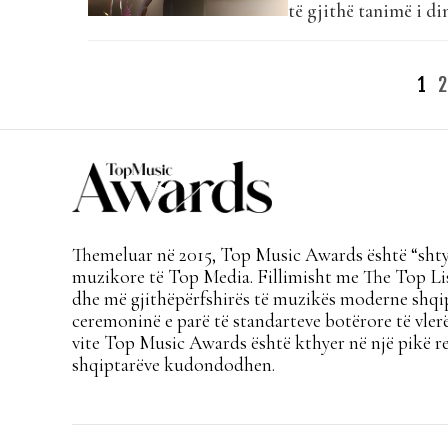
të gjithë tanimë i d
shumë. Pas kaq shumë
vendosi ‘të zbulojë v
Posts
1
2
interviste ndryshe ek
pagination
Themeluar në 2015, Top Music Awards është “shtyl
muzikore të Top Media. Fillimisht me The Top Lis
dhe më gjithëpërfshirës të muzikës moderne shqi
ceremoninë e parë të standarteve botërore të vlerë
vite Top Music Awards është kthyer në një pikë re
shqiptarëve kudondodhen.