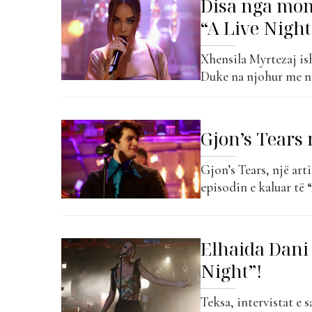
Disa nga mom
madhe muzikën. Hapa
“A Live Night
Xhensila Myrtezaj ish
Duke na njohur me një
performuar dhe disa n
pathënë lidhur me kar
vështirësitë...
Gjon’s Tears 
Gjon’s Tears, një arti
episodin e kaluar të 
intervistë shumë spec
hapat e tij në muzikë
muzikore, por...
Elhaida Dani 
Night”!
Teksa, intervistat e s