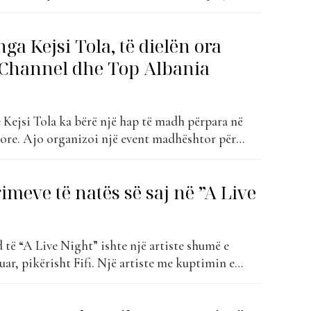
ajtur gjithmonë një imazh shumë të pëlqyer nga
 Këngëtaren e kemi parë shumë rrallë në dalje...
a Kejsi Tola, të dielën ora
 Channel dhe Top Albania
 Kejsi Tola ka bërë një hap të madh përpara në
kore. Ajo organizoi një event madhështor për
 të saj me titullin ”Luminous”. Ky koncert
 miqsh dhe personalitetesh të medias dhe
rimeve të natës së saj në ”A Live
nt nuk munguan dashamirësit e...
d të “A Live Night” ishte një artiste shumë e
ar, pikërisht Fifi. Një artiste me kuptimin e
ë e talentuar, por edhe shumë punëtore
 zbuloi gjithçka në lidhje me dashurinë e saj të