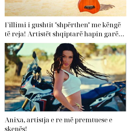
Fillimi i gushtit "shpërthen" me këngë
të reja! Artistët shqiptarë hapin garën
për hitin e verës!
Anixa, artistja e re më premtuese e
skenës!