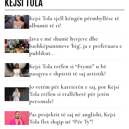
KEJSI TOLA
Kejsi Tola sjell këngën përmbyllëse të
albumit të ri!
Java e më shumë hyrjeve dhe
bashkëpunimeve 'big', ja e preferuara e
publikut...
Kejsi Tola rrëfen si “Frymë” u bë
pasqyra e shpirtit të saj artistik!
Jo vetëm për karrierën e saj, por Kejsi
Tola rrëfen si rrallëherë për jetën
personale!
Pas projektit të saj në anglisht, Kejsi
Tola flet shqip në “Për Ty”!