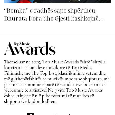
“Bomba” e radhës sapo shpërtheu,
Dhurata Dora dhe Gjesti bashkojnë
fuqitë me “Gasolina”!
Themeluar në 2015, Top Music Awards është “shtylla
kurrizore” e kanaleve muzikore të Top Media.
Fillimisht me The Top List, klasifikimin e vetëm dhe
më gjithëpërfshirës të muzikës moderne shqiptare, më
pas me ceremoninë e parë të standarteve botërore të
vlerësimit të artistëve. Në 7 vite Top Music Awards
është kthyer në një pikë referimi të muzikës të
shqiptarëve kudondodhen.