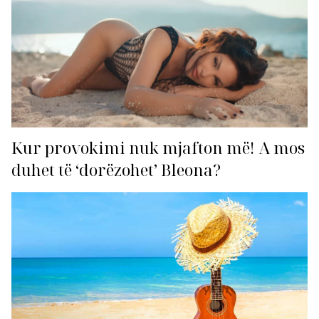
Kur provokimi nuk mjafton më! A mos
duhet të ‘dorëzohet’ Bleona?