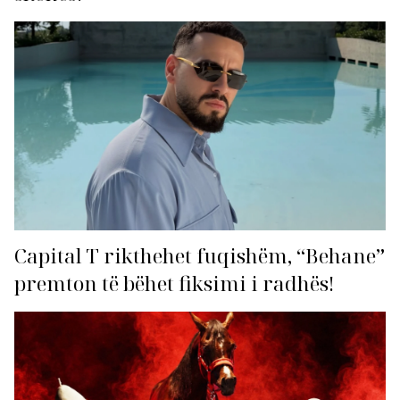
Capital T rikthehet fuqishëm, “Behane”
premton të bëhet fiksimi i radhës!