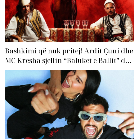
Bashkimi që nuk pritej! Ardit Çuni dhe
MC Kresha sjellin “Baluket e Ballit” dhe
ndezin rrjetin!