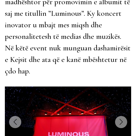
madhështor për promovimin e albumit të
saj me titullin ”Luminous”. Ky koncert
inovator u mbajt mes miqsh dhe
personalitetesh të medias dhe muzikës.
Në këtë event nuk munguan dashamirësit
e Kejsit dhe ata që e kanë mbështetur në
çdo hap.