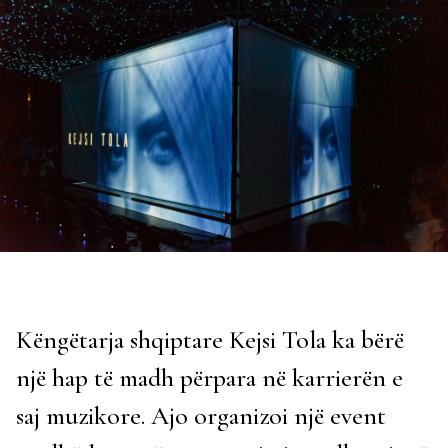
Këngëtarja shqiptare Kejsi Tola ka bërë
një hap të madh përpara në karrierën e
saj muzikore. Ajo organizoi një event