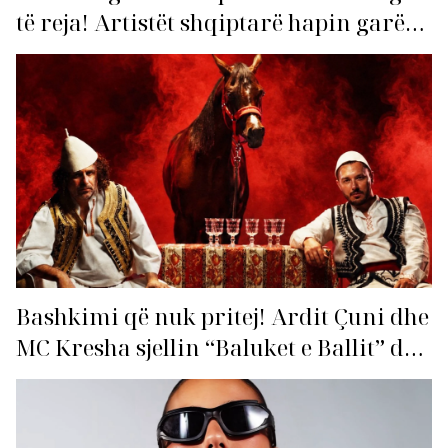
të reja! Artistët shqiptarë hapin garën
për hitin e verës!
Bashkimi që nuk pritej! Ardit Çuni dhe
MC Kresha sjellin “Baluket e Ballit” dhe
ndezin rrjetin!