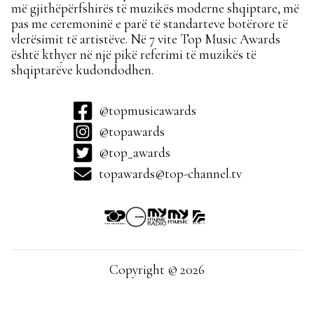
më gjithëpërfshirës të muzikës moderne shqiptare, më
pas me ceremoninë e parë të standarteve botërore të
vlerësimit të artistëve. Në 7 vite Top Music Awards
është kthyer në një pikë referimi të muzikës të
shqiptarëve kudondodhen.
@topmusicawards
@topawards
@top_awards
topawards@top-channel.tv
Copyright © 2026