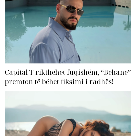
Capital T rikthehet fuqishëm, “Behane”
premton të bëhet fiksimi i radhës!