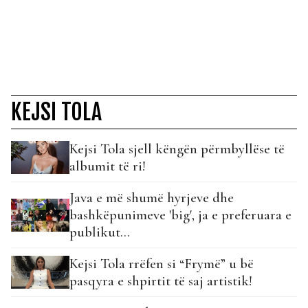
KEJSI TOLA
Kejsi Tola sjell këngën përmbyllëse të
albumit të ri!
Java e më shumë hyrjeve dhe
bashkëpunimeve 'big', ja e preferuara e
publikut...
Kejsi Tola rrëfen si “Frymë” u bë
pasqyra e shpirtit të saj artistik!