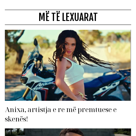
MË TË LEXUARAT
Anixa, artistja e re më premtuese e
skenës!