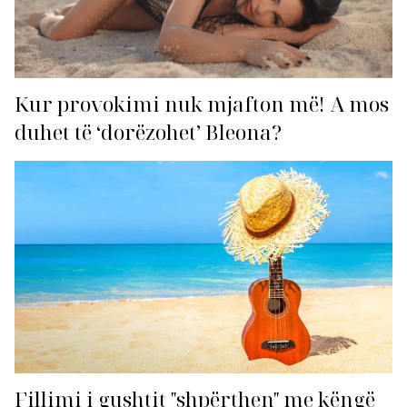
Kur provokimi nuk mjafton më! A mos
duhet të ‘dorëzohet’ Bleona?
Fillimi i gushtit "shpërthen" me këngë