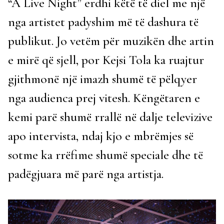
“A Live Night” erdhi këtë të diel me një
nga artistet padyshim më të dashura të
publikut. Jo vetëm për muzikën dhe artin
e mirë që sjell, por Kejsi Tola ka ruajtur
gjithmonë një imazh shumë të pëlqyer
nga audienca prej vitesh. Këngëtaren e
kemi parë shumë rrallë në dalje televizive
apo intervista, ndaj kjo e mbrëmjes së
sotme ka rrëfime shumë speciale dhe të
padëgjuara më parë nga artistja.