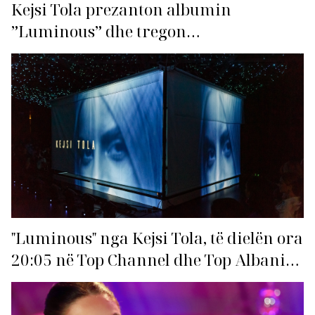
Kejsi Tola prezanton albumin
”Luminous” dhe tregon
bashkëpunimin me producentët
ndërkombëtarë!
"Luminous" nga Kejsi Tola, të dielën ora
20:05 në Top Channel dhe Top Albania
Radio!