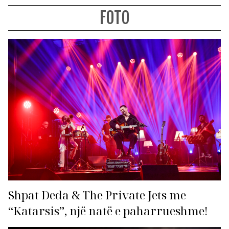
FOTO
Shpat Deda & The Private Jets me
“Katarsis”, një natë e paharrueshme!