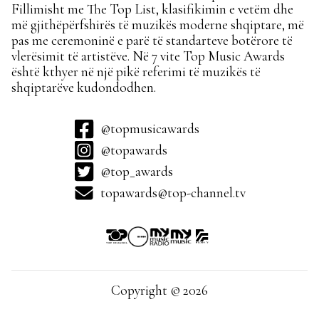
Fillimisht me The Top List, klasifikimin e vetëm dhe
më gjithëpërfshirës të muzikës moderne shqiptare, më
pas me ceremoninë e parë të standarteve botërore të
vlerësimit të artistëve. Në 7 vite Top Music Awards
është kthyer në një pikë referimi të muzikës të
shqiptarëve kudondodhen.
@topmusicawards
@topawards
@top_awards
topawards@top-channel.tv
Copyright © 2026