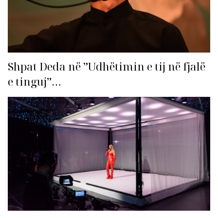
Shpat Deda në ”Udhëtimin e tij në fjalë
e tinguj”…