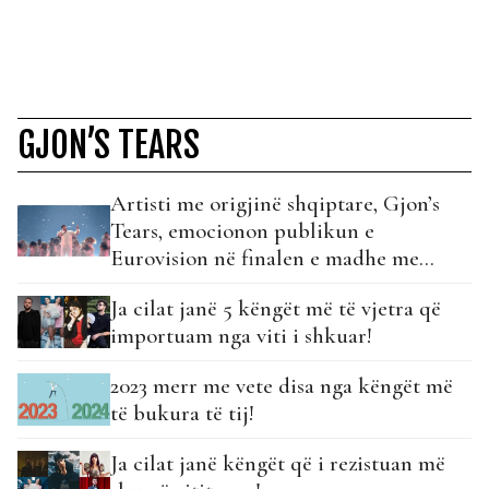
GJON’S TEARS
Artisti me origjinë shqiptare, Gjon’s
Tears, emocionon publikun e
Eurovision në finalen e madhe me
performancën e tij të veçantë…
Ja cilat janë 5 këngët më të vjetra që
importuam nga viti i shkuar!
2023 merr me vete disa nga këngët më
të bukura të tij!
Ja cilat janë këngët që i rezistuan më