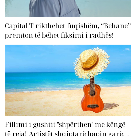
Capital T rikthehet fuqishëm, “Behane”
premton të bëhet fiksimi i radhës!
Fillimi i gushtit "shpërthen" me këngë
të reja! Artistët shqiptarë hapin garën