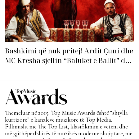
Bashkimi që nuk pritej! Ardit Çuni dhe
MC Kresha sjellin “Baluket e Ballit” dhe
ndezin rrjetin!
Themeluar në 2015, Top Music Awards është “shtylla
kurrizore” e kanaleve muzikore të Top Media.
Fillimisht me The Top List, klasifikimin e vetëm dhe
më gjithëpërfshirës të muzikës moderne shqiptare, më