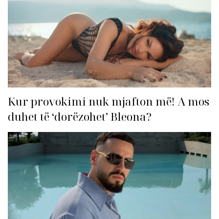
Kur provokimi nuk mjafton më! A mos
duhet të ‘dorëzohet’ Bleona?