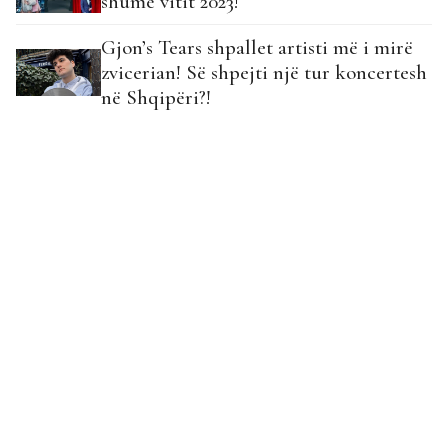
shumë vitit 2023!
Gjon’s Tears shpallet artisti më i mirë
zvicerian! Së shpejti një tur koncertesh
në Shqipëri?!