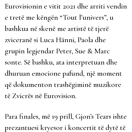
Eurovisionin e vitit 2021 dhe arriti vendin
e tretë me këngën “Tout l’univers”, u
bashkua në skenë me artistë të tjerë
zviceranë si Luca Hänni, Paola dhe
grupin legjendar Peter, Sue & Marc
sonte. Së bashku, ata interpretuan dhe
dhuruan emocione pafund, një moment
që dokumenton trashëgiminë muzikore
të Zvicrës në Eurovision.
Para finales, më 19 prill, Gjon’s Tears ishte
prezantuesi kryesor i koncertit të dytë të