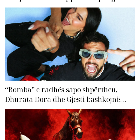
për hitin e verës!
“Bomba” e radhës sapo shpërtheu,
Dhurata Dora dhe Gjesti bashkojnë
fuqitë me “Gasolina”!