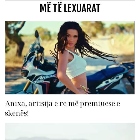
MË TË LEXUARAT
Anixa, artistja e re më premtuese e
skenës!