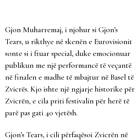
Gjon Muharremaj, i njohur si Gjon’s
Tears, u rikthye në skenën e Eurovisionit
sonte si i ftuar special, duke emocionuar
publikun me një performancë të veçantë
në finalen e madhe të mbajtur në Basel të
Zvicrës. Kjo ishte një ngjarje historike për
Zvicrën, e cila priti festivalin për herë të
parë pas gati 40 vjetësh.
Gjon’s Tears, i cili përfaqësoi Zvicrën në