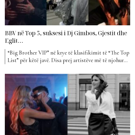
BBV në Top 5, suksesi i Dj Gimbos, Gjestit dhe
Eglit…
“Big Brother VIP” në krye të klasifikimit të “The Top
List” për këtë javë. Disa prej artistëve më të njohur
që kanë qenë pjesë e spektaklit më të famshëm, kanë
mbizotëruar në renditjen e Top 5. Kreu i javës ka
shkuar për një nga këngët më rë reja, “DJ Remix”...