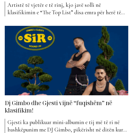
Artistë të vjetër e të rinj, kjo javë solli në
klasifikimin e “The Top List” disa emra për herë të
parë. Ja se për cilët bëhet fjalë… Kastriot Tusha lindi
në Elbasan, më 14 prill 1963. Shkollën e mesme
artistike e kreu në qytetin e lindjes. Në vitin 1988
diplomohet...
Dj Gimbo dhe Gjesti vijnë “fuqishëm” në
klasifikim!
Gjesti ka publikuar mini-albumin e tij më të ri në
bashkëpunim me DJ Gimbo, pikërisht në ditën kur