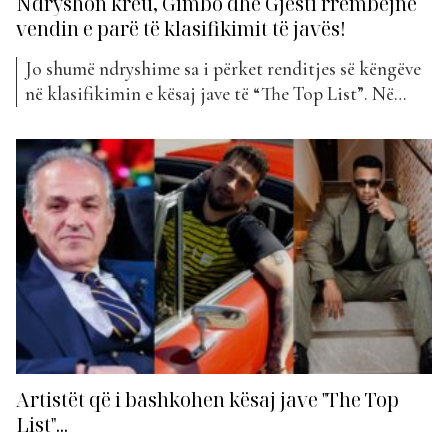
Ndryshon kreu, Gimbo dhe Gjesti rrëmbejnë
vendin e parë të klasifikimit të javës!
Jo shumë ndryshime sa i përket renditjes së këngëve
në klasifikimin e kësaj jave të “The Top List”. Në
ndryshim nga javët e kaluara ku kishim një numër të
madh hyrjesh të reja, këtë herë kemi vetëm katër
projekte që hyjnë në listë. Në Top 5 ndryshimet janë
të pakëta...
Artistët që i bashkohen kësaj jave "The Top
List"...