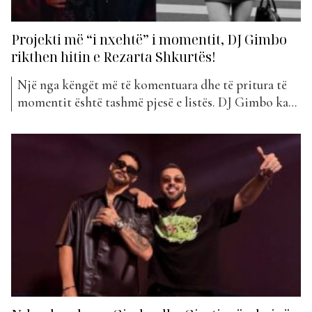
Projekti më “i nxehtë” i momentit, DJ Gimbo
rikthen hitin e Rezarta Shkurtës!
Një nga këngët më të komentuara dhe të pritura të
momentit është tashmë pjesë e listës. DJ Gimbo ka
sjellë remixin e këngës ikonike “DJ” të Rezarta
Shkurtës, një prej hiteve më të njohura të para 20
viteve. Ky version i ri vjen totalisht i rimenduar me
ritme moderne dhe...