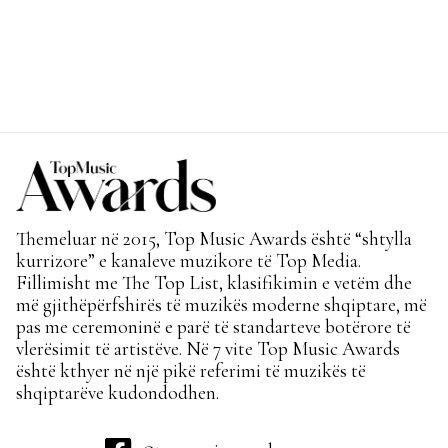
Themeluar në 2015, Top Music Awards është “shtylla
kurrizore” e kanaleve muzikore të Top Media.
Fillimisht me The Top List, klasifikimin e vetëm dhe
më gjithëpërfshirës të muzikës moderne shqiptare, më
pas me ceremoninë e parë të standarteve botërore të
vlerësimit të artistëve. Në 7 vite Top Music Awards
është kthyer në një pikë referimi të muzikës të
shqiptarëve kudondodhen.