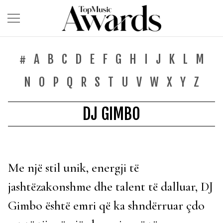
#
A
B
C
D
E
F
G
H
I
J
K
L
M
N
O
P
Q
R
S
T
U
V
W
X
Y
Z
DJ GIMBO
Me një stil unik, energji të
jashtëzakonshme dhe talent të dalluar, DJ
Gimbo është emri që ka shndërruar çdo