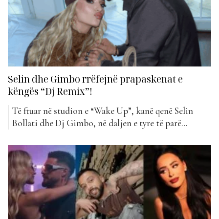
Selin dhe Gimbo rrëfejnë prapaskenat e
këngës “Dj Remix”!
Të ftuar në studion e “Wake Up”, kanë qenë Selin
Bollati dhe Dj Gimbo, në daljen e tyre të parë
televizive si çift, që pas daljes nga “Big Brother VIP
5”. Ata kanë folur më shumë për projektin më në zë
të momentit “DJ Remix”, planet e tyre të ardhshme
në...