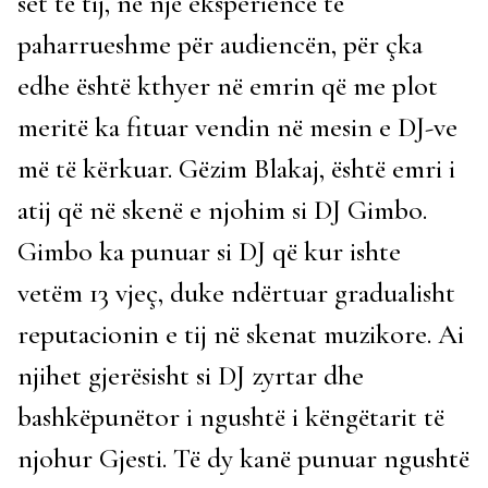
set të tij, në një eksperiencë të
paharrueshme për audiencën, për çka
edhe është kthyer në emrin që me plot
meritë ka fituar vendin në mesin e DJ-ve
më të kërkuar. Gëzim Blakaj, është emri i
atij që në skenë e njohim si DJ Gimbo.
Gimbo ka punuar si DJ që kur ishte
vetëm 13 vjeç, duke ndërtuar gradualisht
reputacionin e tij në skenat muzikore. Ai
njihet gjerësisht si DJ zyrtar dhe
bashkëpunëtor i ngushtë i këngëtarit të
njohur Gjesti. Të dy kanë punuar ngushtë