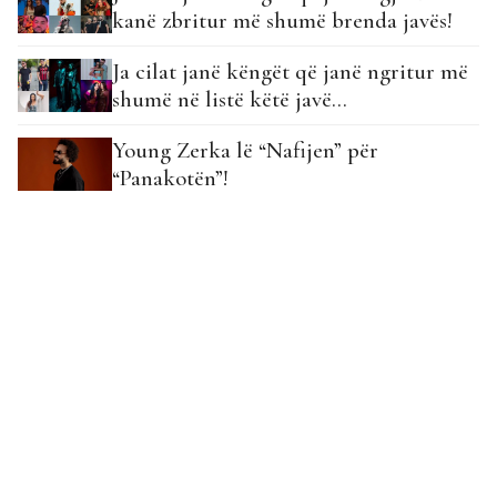
kanë zbritur më shumë brenda javës!
Ja cilat janë këngët që janë ngritur më
shumë në listë këtë javë…
Young Zerka lë “Nafijen” për
“Panakotën”!