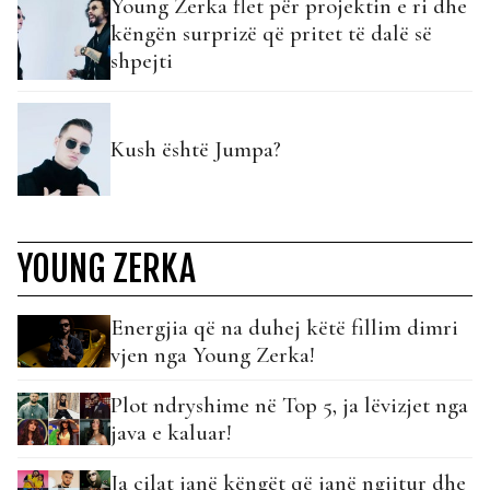
Young Zerka flet për projektin e ri dhe
këngën surprizë që pritet të dalë së
shpejti
Kush është Jumpa?
YOUNG ZERKA
Energjia që na duhej këtë fillim dimri
vjen nga Young Zerka!
Plot ndryshime në Top 5, ja lëvizjet nga
java e kaluar!
Ja cilat janë këngët që janë ngjitur dhe