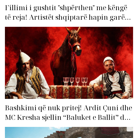
Fillimi i gushtit "shpërthen" me këngë
të reja! Artistët shqiptarë hapin garën
për hitin e verës!
Bashkimi që nuk pritej! Ardit Çuni dhe
MC Kresha sjellin “Baluket e Ballit” dhe
ndezin rrjetin!