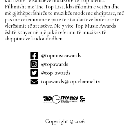
kurrizore” e kanaleve muzikore të Top Media.
Fillimisht me The Top List, klasifikimin e vetëm dhe
më gjithëpërfshirës të muzikës moderne shqiptare, më
pas me ceremoninë e parë të standarteve botërore të
vlerësimit të artistëve. Në 7 vite Top Music Awards
është kthyer në një pikë referimi të muzikës të
shqiptarëve kudondodhen.
@topmusicawards
@topawards
@top_awards
topawards@top-channel.tv
Copyright © 2026