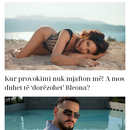
Kur provokimi nuk mjafton më! A mos
duhet të ‘dorëzohet’ Bleona?