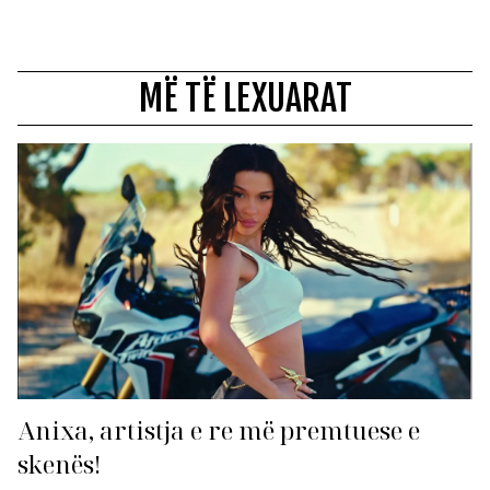
MË TË LEXUARAT
Anixa, artistja e re më premtuese e
skenës!