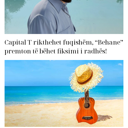
Capital T rikthehet fuqishëm, “Behane”
premton të bëhet fiksimi i radhës!