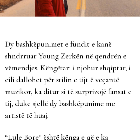
Dy bashkëpunimet e fundit e kanë
shndrruar Young Zerkën në qendrën e
vëmendjes. Këngëtari i njohur shqiptar, i
cili dallohet për stilin e tijt ë veçantë
muzikor, ka ditur si të surprizojë fansat e
tij, duke sjellë dy bashkëpunime me
artistë të huaj.
“Lule Bore” është kënga e që e ka