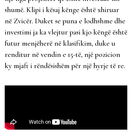
shumë. Klipi i kësaj kënge është xhiruar
në Zvicër. Duket se puna e lodhshme dhe
investimi ja ka vlejtur pasi kjo këngë është
futur menjëherë në klasifikim, duke u
renditur në vendin e 15-të, një pozicion
ky mjaft i rëndësishëm për një hyrje të re.