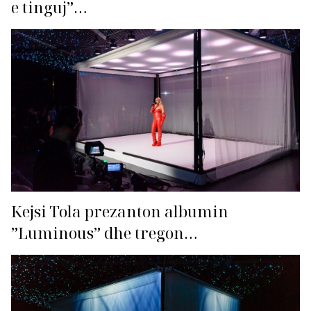
e tinguj”…
Kejsi Tola prezanton albumin
”Luminous” dhe tregon
bashkëpunimin me producentët
ndërkombëtarë!