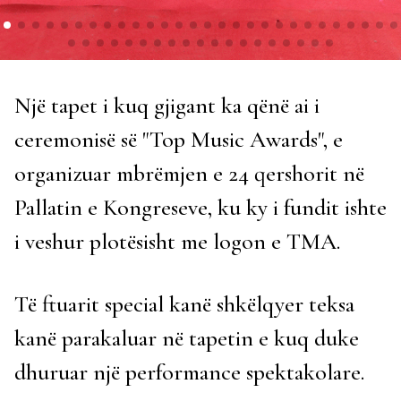
Një tapet i kuq gjigant ka qënë ai i
ceremonisë së "Top Music Awards", e
organizuar mbrëmjen e 24 qershorit në
Pallatin e Kongreseve, ku ky i fundit ishte
i veshur plotësisht me logon e TMA.
Të ftuarit special kanë shkëlqyer teksa
kanë parakaluar në tapetin e kuq duke
dhuruar një performance spektakolare.