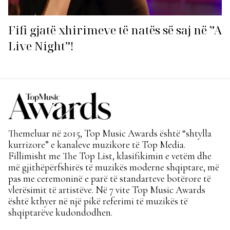
Fifi gjatë xhirimeve të natës së saj në ”A
Live Night”!
Themeluar në 2015, Top Music Awards është “shtylla
kurrizore” e kanaleve muzikore të Top Media.
Fillimisht me The Top List, klasifikimin e vetëm dhe
më gjithëpërfshirës të muzikës moderne shqiptare, më
pas me ceremoninë e parë të standarteve botërore të
vlerësimit të artistëve. Në 7 vite Top Music Awards
është kthyer në një pikë referimi të muzikës të
shqiptarëve kudondodhen.