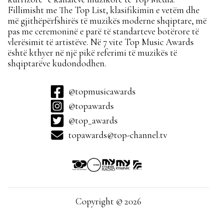
Fillimisht me The Top List, klasifikimin e vetëm dhe
më gjithëpërfshirës të muzikës moderne shqiptare, më
pas me ceremoninë e parë të standarteve botërore të
vlerësimit të artistëve. Në 7 vite Top Music Awards
është kthyer në një pikë referimi të muzikës të
shqiptarëve kudondodhen.
@topmusicawards
@topawards
@top_awards
topawards@top-channel.tv
Copyright © 2026