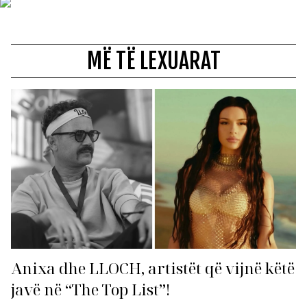
MË TË LEXUARAT
Anixa dhe LLOCH, artistët që vijnë këtë
javë në “The Top List”!