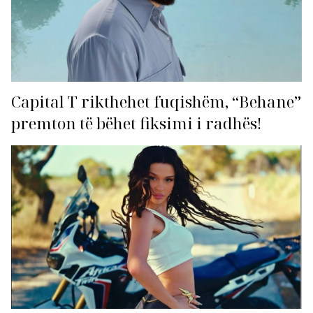
Capital T rikthehet fuqishëm, “Behane”
premton të bëhet fiksimi i radhës!