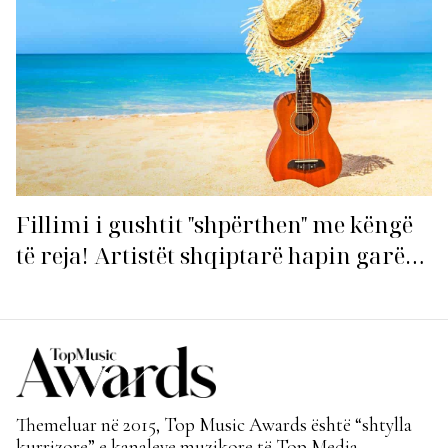
Fillimi i gushtit "shpërthen" me këngë
të reja! Artistët shqiptarë hapin garën
për hitin e verës!
Themeluar në 2015, Top Music Awards është “shtylla
kurrizore” e kanaleve muzikore të Top Media.