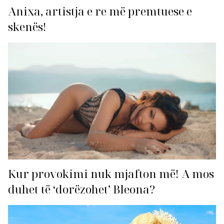
Anixa, artistja e re më premtuese e
skenës!
Kur provokimi nuk mjafton më! A mos
duhet të ‘dorëzohet’ Bleona?