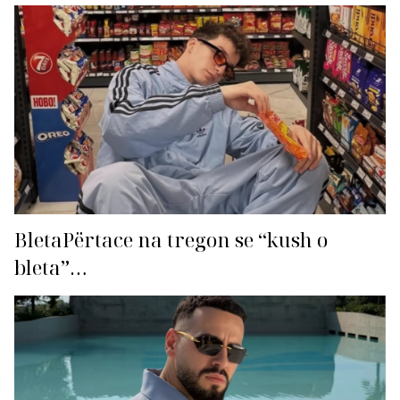
BletaPërtace na tregon se “kush o
bleta”…