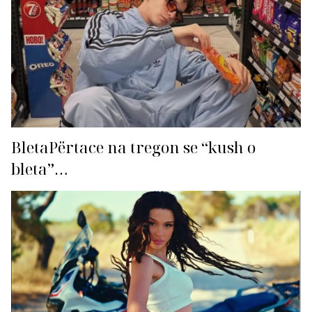
BletaPërtace na tregon se “kush o
bleta”…