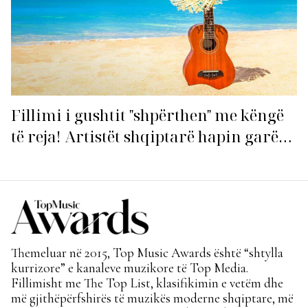
Fillimi i gushtit "shpërthen" me këngë
të reja! Artistët shqiptarë hapin garën
për hitin e verës!
Themeluar në 2015, Top Music Awards është “shtylla
kurrizore” e kanaleve muzikore të Top Media.
Fillimisht me The Top List, klasifikimin e vetëm dhe
më gjithëpërfshirës të muzikës moderne shqiptare, më