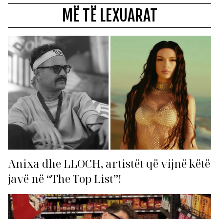
MË TË LEXUARAT
Anixa dhe LLOCH, artistët që vijnë këtë
javë në “The Top List”!