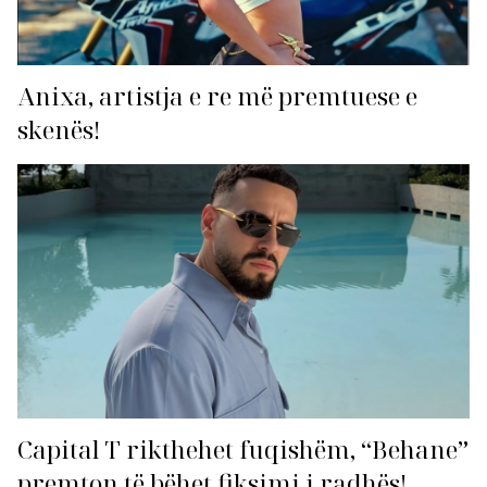
Anixa, artistja e re më premtuese e
skenës!
Capital T rikthehet fuqishëm, “Behane”
premton të bëhet fiksimi i radhës!