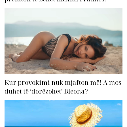
Kur provokimi nuk mjafton më! A mos
duhet të ‘dorëzohet’ Bleona?