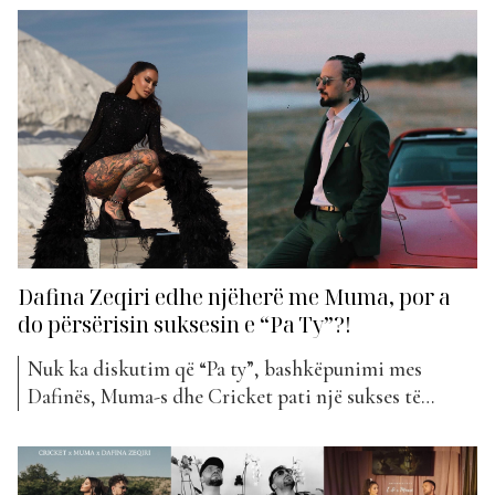
publikut edhe sot pasi ende votohen dhe janë në
klasifikimin e “The Top List”. Ja cilat janë ato…
Butrint Imeri x Kida x...
Dafina Zeqiri edhe njëherë me Muma, por a
do përsërisin suksesin e “Pa Ty”?!
Nuk ka diskutim që “Pa ty”, bashkëpunimi mes
Dafinës, Muma-s dhe Cricket pati një sukses të
jashtëzakonshëm. Kënga fillimisht, u publikua vetëm
nga Cricket dhe Muma me po të njëjtin titull dhe
rezultoi shumë e pëlqyer nga publiku duke numëruar