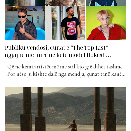
Publiku vendosi, çunat e “The Top List”
ngjajnë më mirë në këtë model flokësh…
Që ne kemi artistët më me stil kjo gjë dihet tashmë.
Por nëse ju kishte dalë nga mendja, çunat tanë kanë
eksperimentuar disa herë me stilin e tyre të flokëve,
nga flokë të gjatë në ato të shkurtër. Nisur nga
votimet tuaja në InstaStory, ju keni vendosur se ata
ngjajnë...