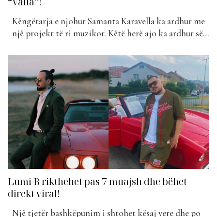
“Valla”!
Këngëtarja e njohur Samanta Karavella ka ardhur me
një projekt të ri muzikor. Këtë herë ajo ka ardhur së
bashku me Muma për të sjellë “Valla”. Bashkëpunimi i
tyre është përqafuar menjëherë nga publiku, të cilët
me votat e tyre e kanë futur në klasifikimin e javës të
“The Top...
Lumi B rikthehet pas 7 muajsh dhe bëhet
direkt viral!
Një tjetër bashkëpunim i shtohet kësaj vere dhe po