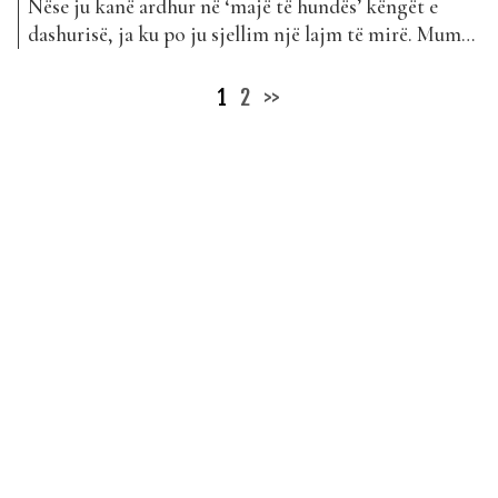
Nëse ju kanë ardhur në ‘majë të hundës’ këngët e
dashurisë, ja ku po ju sjellim një lajm të mirë. Muma
dhe Elinel janë bërë bashkë për të sjellë një këngë për
tradhëtinë. E nëse edhe kjo nuk jua mbush mendjen,
Posts
1
2
>>
nuk e dimë se çfarë do ta bëjë. Projekti...
pagination