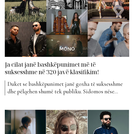
shumë klikime. Mirëpo ‘remix-i’ i sjellë një muaj më
vonë...
Ja cilat janë bashkëpunimet më të
suksesshme në 320 javë klasifikim!
Duket se bashkëpunimet janë goxha të suksesshme
dhe pëlqehen shumë tek publiku. Sidomos nëse
hedhim një vështrim në klasifikimin e “The Top List”
gjatë këtyre 320 javëve, do të vëmë re se vërtet disa
artistë duke bashkuar forcat së bashku, kanë sjellë
hite të papërsëritshme. Por cilat kanë qenë disa...