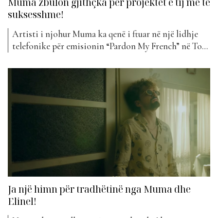
Muma zbulon gjithçka për projektet e tij më të
suksesshme!
Artisti i njohur Muma ka qenë i ftuar në një lidhje
telefonike për emisionin “Pardon My French” në Top
Albania Radio. I njohur për një sërë projekt
muzikore, Muma ndër të tjera, ka folur edhe për një
nga këngët më të preferuara dhe më të suksesshme
“Pa ty”. Artisti nuk la asgjë...
Ja një himn për tradhëtinë nga Muma dhe
Elinel!