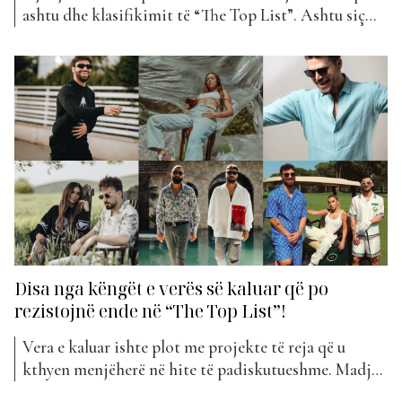
ashtu dhe klasifikimit të “The Top List”. Ashtu siç
kishin paralajmëruar kohët e fundit, Muma dhe Lumi
B janë bërë bashkë për të sjellë projektin e radhës.
“Nale nale” titullohet kënga e tyre e re që është
votuar nga fansat për...
Disa nga këngët e verës së kaluar që po
rezistojnë ende në “The Top List”!
Vera e kaluar ishte plot me projekte të reja që u
kthyen menjëherë në hite të padiskutueshme. Madje
vazhdojnë të jenë ende ndër më të preferuarat e