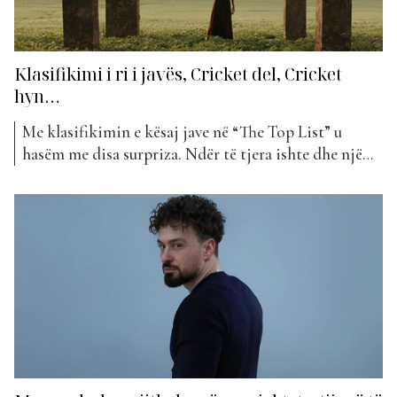
Klasifikimi i ri i javës, Cricket del, Cricket
hyn…
Me klasifikimin e kësaj jave në “The Top List” u
hasëm me disa surpriza. Ndër të tjera ishte dhe një
nga hyrjet e reja. Cricket dhe Muma kanë ardhur në
një bashkëpunim, të titulluar “Thema”. Dhe
rastësisht me hyrjen e re të këtij projekti në
klasifikimin e kësaj jave, një...