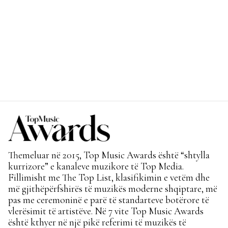
Themeluar në 2015, Top Music Awards është “shtylla
kurrizore” e kanaleve muzikore të Top Media.
Fillimisht me The Top List, klasifikimin e vetëm dhe
më gjithëpërfshirës të muzikës moderne shqiptare, më
pas me ceremoninë e parë të standarteve botërore të
vlerësimit të artistëve. Në 7 vite Top Music Awards
është kthyer në një pikë referimi të muzikës të