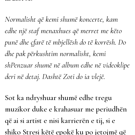
Normalisht që kemi shumë koncerte, kam
edhe një staf menaxhues që merret me këto
punë dhe çfarë të mbjellësh do të korrësh. Do
dhe pak përkushtim normalisht, kemi
shPenzuar shumë në album edhe në videoklipe
deri në detaj. Dashtë Zoti do ia vlejë.
Sot ka ndryshuar shumë edhe tregu
muzikor duke e krahasuar me periudhën
që ai si artist e nisi karrierën e tij, si e
shiko Stresi këtë epokë ku po jetojmë që