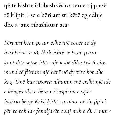
që të kishte ish-bashkëshorten e tij pjesë
të klipit. Pse e bëri artisti këtë zgjedhje
dhe a janë ribashkuar ata?
Përpara kemi pasur edhe një cover të dy
bashkë në 2018. Nuk është se kemi patur
kontakte sepse ishte një kohë diku tek 6 vite,
mund të flisnim një herë në dy vite kot dhe
kaq. Unë kur nxorra albumin më erdhi një ide
e këngës dhe e bëra në inspirim e sipër.
Ndërkohë që Keisi kishte ardhur në Shqipëri
për të takuar familjarët e saj nuk e di. E marr