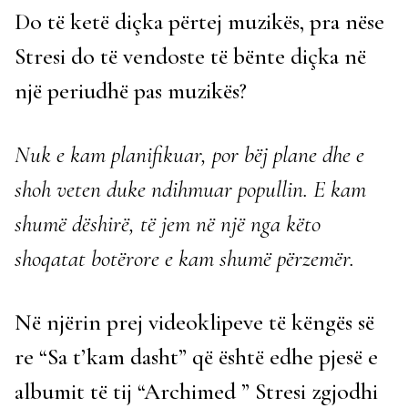
Do të ketë diçka përtej muzikës, pra nëse
Stresi do të vendoste të bënte diçka në
një periudhë pas muzikës?
Nuk e kam planifikuar, por bëj plane dhe e
shoh veten duke ndihmuar popullin. E kam
shumë dëshirë, të jem në një nga këto
shoqatat botërore e kam shumë përzemër.
Në njërin prej videoklipeve të këngës së
re “Sa t’kam dasht” që është edhe pjesë e
albumit të tij “Archimed ” Stresi zgjodhi