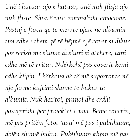
Unë i hutuar ajo e hutuar, unë nuk flisja ajo
nuk fliste. Shtatë vite, normalisht emocionet.
Pastaj e ftova që të merrte pjesë në albumin
tim edhe i them që të bëjmë një cover si dikur
por sërish me shumë dashuri si atëherë, tani
edhe më të rritur. Ndërkohë pas coverit kemi
edhe klipin. I kërkova që të më suportonte në
një formë kujtimi shumë të bukur të
albumit.
Nuk hezitoi, pranoi dhe erdhi
posaçërisht për projektet e mia. Bëmë coverin,
më pas pritëm fotot ‘uau’ më pas i publikuam,
dolën shumë bukur. Publikuam klipin më pas