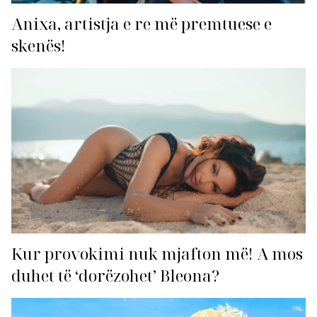
Anixa, artistja e re më premtuese e
skenës!
Kur provokimi nuk mjafton më! A mos
duhet të ‘dorëzohet’ Bleona?