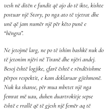
vesh në ditën e fundit që ajo do të ikte, kishte
postuar një Story, po nga ato të vjetrat dhe
unë që jam numër një për këto punë e
“hëngra”.
Ne jetojmë larg, ne po të ishim bashkë nuk do
të jetonim njëri në Tiranë dhe njëri andej.
Besoj është logjike, çfarë është e rëndësishme
përpos respektit, e kam deklaruar gjithmonë.
Nuk ka shanse, për mua mbetet një nga
femrat më uau, duhen duartrokitje sepse
është e rrallë që të gjesh një femër aq të