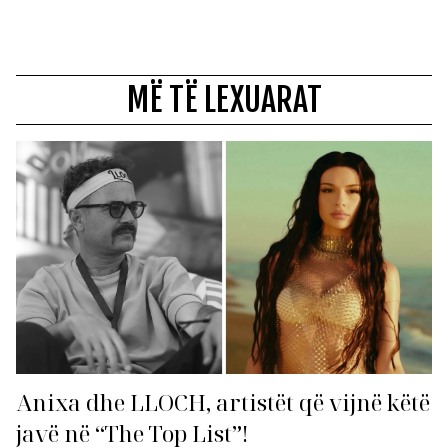
MË TË LEXUARAT
Anixa dhe LLOCH, artistët që vijnë këtë
javë në “The Top List”!