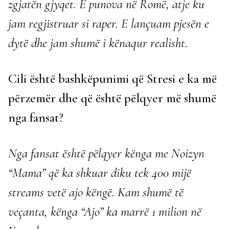
zgjatën gjyqet. E punova në Romë, atje ku
jam regjistruar si raper. E lançuam pjesën e
dytë dhe jam shumë i kënaqur realisht.
Cili është bashkëpunimi që Stresi e ka më
përzemër dhe që është pëlqyer më shumë
nga fansat?
Nga fansat është pëlqyer kënga me Noizyn
“Mama” që ka shkuar diku tek 400 mijë
streams vetë ajo këngë. Kam shumë të
veçanta, kënga “Ajo” ka marrë 1 milion në