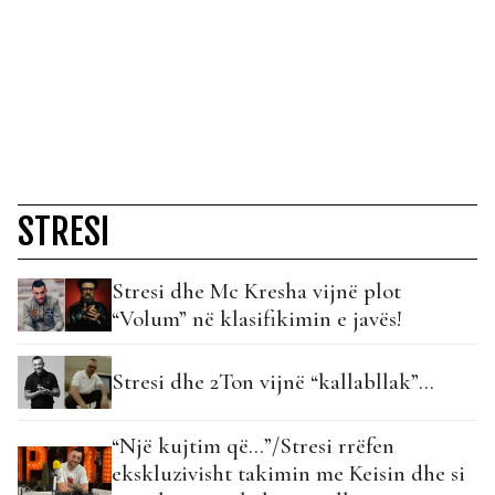
STRESI
Stresi dhe Mc Kresha vijnë plot
“Volum” në klasifikimin e javës!
Stresi dhe 2Ton vijnë “kallabllak”…
“Një kujtim që…”/Stresi rrëfen
ekskluzivisht takimin me Keisin dhe si