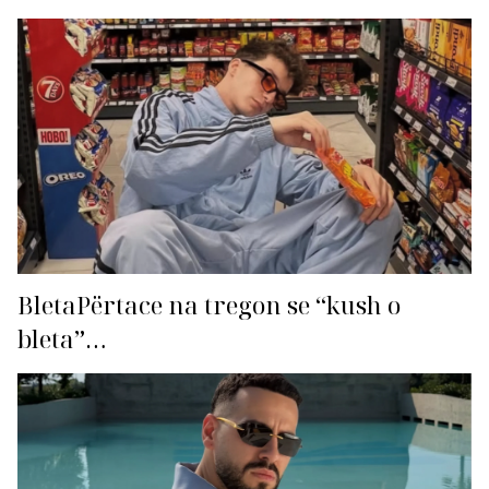
BletaPërtace na tregon se “kush o
bleta”…