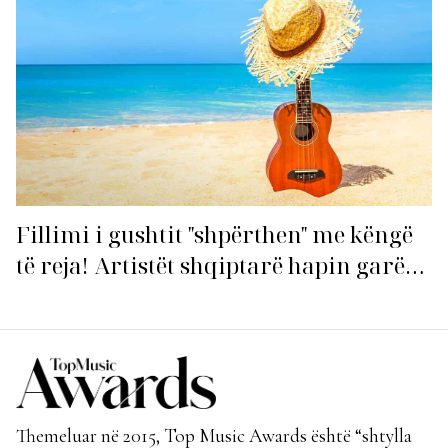
Fillimi i gushtit "shpërthen" me këngë
të reja! Artistët shqiptarë hapin garën
për hitin e verës!
Themeluar në 2015, Top Music Awards është “shtylla