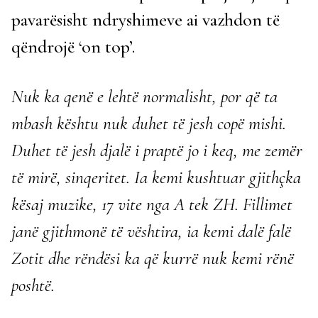
pavarësisht ndryshimeve ai vazhdon të
qëndrojë ‘on top’.
Nuk ka qenë e lehtë normalisht, por që ta
mbash kështu nuk duhet të jesh copë mishi.
Duhet të jesh djalë i praptë jo i keq, me zemër
të mirë, sinqeritet. Ia kemi kushtuar gjithçka
kësaj muzike, 17 vite nga A tek ZH. Fillimet
janë gjithmonë të vështira, ia kemi dalë falë
Zotit dhe rëndësi ka që kurrë nuk kemi rënë
poshtë.