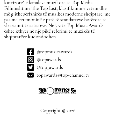
kurrizore” e kanaleve muzikore të Top Media.
Fillimisht me The Top List, klasifikimin e vetëm dhe
më gjithëpërfshirës të muzikës moderne shqiptare, më
pas me ceremoninë e parë të standarteve botërore të
vlerësimit të artistëve. Në 7 vite Top Music Awards
është kthyer në një pikë referimi të muzikës të
shqiptarëve kudondodhen.
@topmusicawards
@topawards
@top_awards
topawards@top-channel.tv
Copyright © 2026