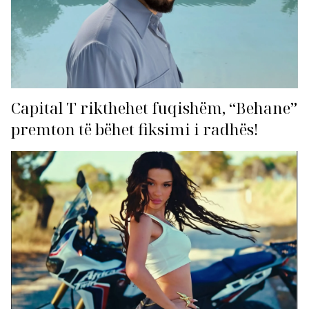
Capital T rikthehet fuqishëm, “Behane”
premton të bëhet fiksimi i radhës!