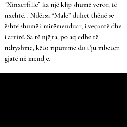
“Xinxerfille” ka një klip shumë veror, të
nxehtë… Ndërsa “Male” duhet thënë se
është shumë i mirëmenduar, i veçantë dhe
i arrirë. Sa të njëjta, po aq edhe të
ndryshme, këto ripunime do t’ju mbeten
gjatë në mendje.