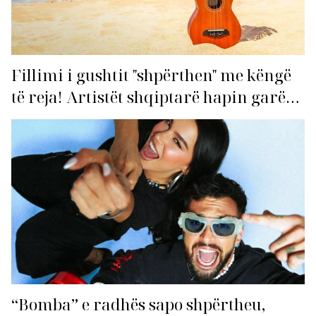
Fillimi i gushtit "shpërthen" me këngë
të reja! Artistët shqiptarë hapin garën
për hitin e verës!
“Bomba” e radhës sapo shpërtheu,