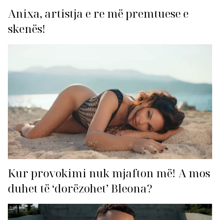
Anixa, artistja e re më premtuese e
skenës!
Kur provokimi nuk mjafton më! A mos
duhet të ‘dorëzohet’ Bleona?