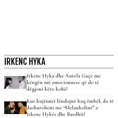
IRKENC HYKA
Irkenc Hyka dhe Aurela Gaçe me
këngën më emocionuese që do të
dëgjoni këto kohë!
Kur kujtimet lëndojnë kaq ëmbël, do të
dashuroheni me “Melankolinë” e
Irkenc Hykës dhe Bardhit!