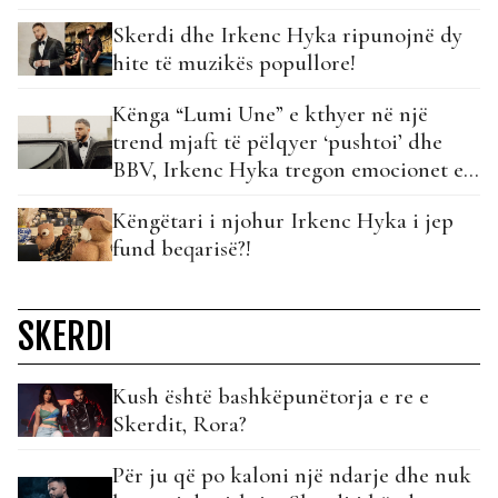
Skerdi dhe Irkenc Hyka ripunojnë dy
hite të muzikës popullore!
Kënga “Lumi Une” e kthyer në një
trend mjaft të pëlqyer ‘pushtoi’ dhe
BBV, Irkenc Hyka tregon emocionet e
tij!
Këngëtari i njohur Irkenc Hyka i jep
fund beqarisë?!
SKERDI
Kush është bashkëpunëtorja e re e
Skerdit, Rora?
Për ju që po kaloni një ndarje dhe nuk