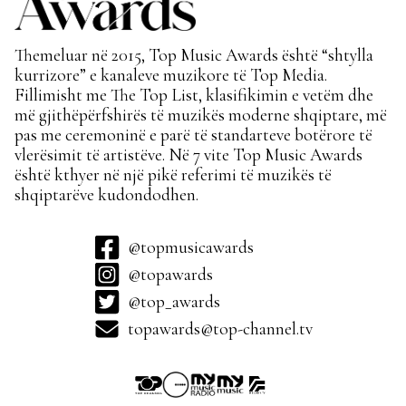
Themeluar në 2015, Top Music Awards është “shtylla
kurrizore” e kanaleve muzikore të Top Media.
Fillimisht me The Top List, klasifikimin e vetëm dhe
më gjithëpërfshirës të muzikës moderne shqiptare, më
pas me ceremoninë e parë të standarteve botërore të
vlerësimit të artistëve. Në 7 vite Top Music Awards
është kthyer në një pikë referimi të muzikës të
shqiptarëve kudondodhen.
@topmusicawards
@topawards
@top_awards
topawards@top-channel.tv