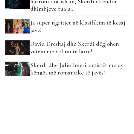
harroni dot ish-in, Skerdi i këndon
dhimbjeve tuaja…
Ja super ngritjet në klasifikim të kësaj
jave!
David Dreshaj dhe Skerdi dëgjohen
vetëm me volum të lartë!
Skerdi dhe Julio Imeri, artistët me dy
këngët më romantike të javës!