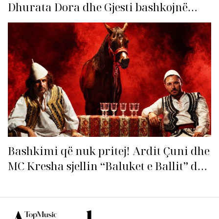
Dhurata Dora dhe Gjesti bashkojnë
fuqitë me “Gasolina”!
Bashkimi që nuk pritej! Ardit Çuni dhe
MC Kresha sjellin “Baluket e Ballit” dhe
ndezin rrjetin!