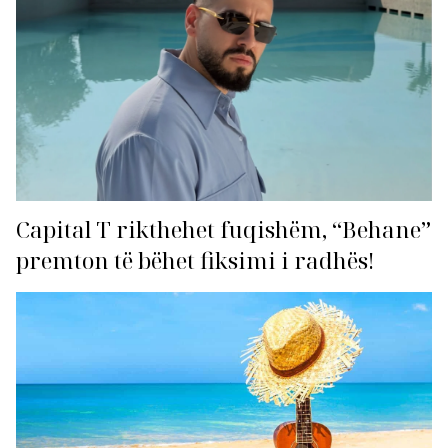
Capital T rikthehet fuqishëm, “Behane”
premton të bëhet fiksimi i radhës!