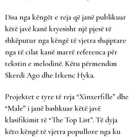
Disa nga këngët e reja që janë publikuar
këtë javë kanë kryesisht një pjesë të
shkëputur nga këngë të vjetra shqiptare
nga të cilat kanë marrë referenca për
tekstin e melodinë. Këtu përmendim
Skerdi Ago dhe Irkenc Hyka.
Projektet e tyre të reja “Xinxerfille” dhe
“Male” i janë bashkuar këtë javë
klasifikimit të “The Top List”. Të dyja
këto këngë të vjetra popullore nga ku