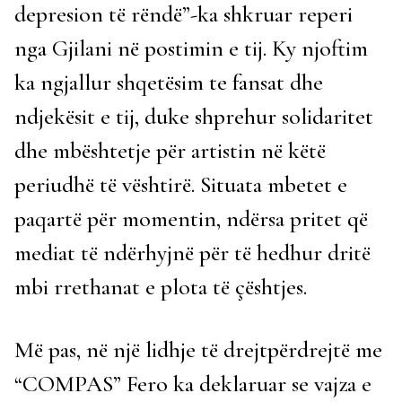
depresion të rëndë”-ka shkruar reperi
nga Gjilani në postimin e tij. Ky njoftim
ka ngjallur shqetësim te fansat dhe
ndjekësit e tij, duke shprehur solidaritet
dhe mbështetje për artistin në këtë
periudhë të vështirë. Situata mbetet e
paqartë për momentin, ndërsa pritet që
mediat të ndërhyjnë për të hedhur dritë
mbi rrethanat e plota të çështjes.
Më pas, në një lidhje të drejtpërdrejtë me
“COMPAS” Fero ka deklaruar se vajza e