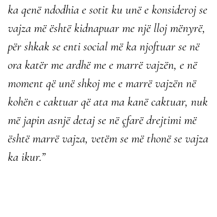
ka qenë ndodhia e sotit ku unë e konsideroj se
vajza më është kidnapuar me një lloj mënyrë,
për shkak se enti social më ka njoftuar se në
ora katër me ardhë me e marrë vajzën, e në
moment që unë shkoj me e marrë vajzën në
kohën e caktuar që ata ma kanë caktuar, nuk
më japin asnjë detaj se në çfarë drejtimi më
është marrë vajza, vetëm se më thonë se vajza
ka ikur.”