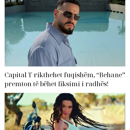
Capital T rikthehet fuqishëm, “Behane”
premton të bëhet fiksimi i radhës!