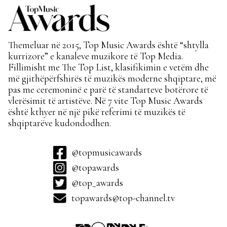
Themeluar në 2015, Top Music Awards është “shtylla
kurrizore” e kanaleve muzikore të Top Media.
Fillimisht me The Top List, klasifikimin e vetëm dhe
më gjithëpërfshirës të muzikës moderne shqiptare, më
pas me ceremoninë e parë të standarteve botërore të
vlerësimit të artistëve. Në 7 vite Top Music Awards
është kthyer në një pikë referimi të muzikës të
shqiptarëve kudondodhen.
@topmusicawards
@topawards
@top_awards
topawards@top-channel.tv