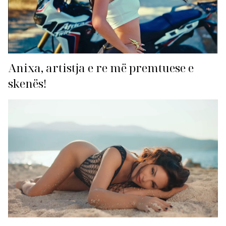
Anixa, artistja e re më premtuese e
skenës!