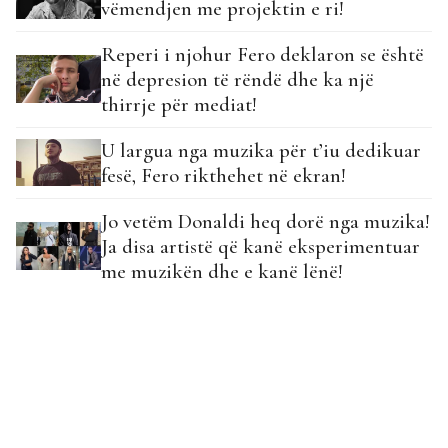
vëmendjen me projektin e ri!
Reperi i njohur Fero deklaron se është
në depresion të rëndë dhe ka një
thirrje për mediat!
U largua nga muzika për t’iu dedikuar
fesë, Fero rikthehet në ekran!
Jo vetëm Donaldi heq dorë nga muzika!
Ja disa artistë që kanë eksperimentuar
me muzikën dhe e kanë lënë!