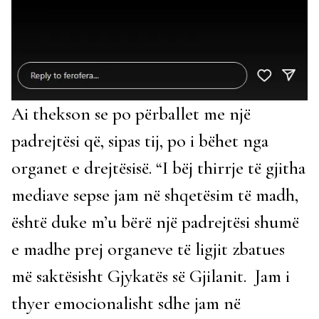
Ai thekson se po përballet me një
padrejtësi që, sipas tij, po i bëhet nga
organet e drejtësisë. “I bëj thirrje të gjitha
mediave sepse jam në shqetësim të madh,
është duke m’u bërë një padrejtësi shumë
e madhe prej organeve të ligjit zbatues
më saktësisht Gjykatës së Gjilanit. Jam i
thyer emocionalisht sdhe jam në