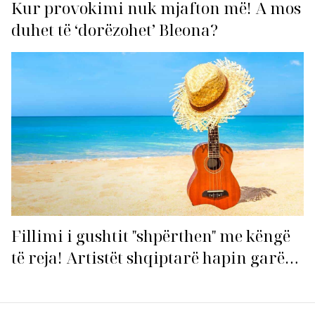
Kur provokimi nuk mjafton më! A mos
duhet të ‘dorëzohet’ Bleona?
Fillimi i gushtit "shpërthen" me këngë
të reja! Artistët shqiptarë hapin garën
për hitin e verës!