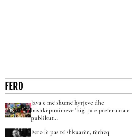
FERO
Java e më shumë hyrjeve dhe
bashkëpunimeve 'big', ja e preferuara e
publikut...
Fero lë pas të shkuarën, tërheq