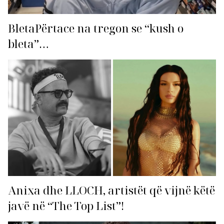
BletaPërtace na tregon se “kush o
bleta”…
Anixa dhe LLOCH, artistët që vijnë këtë
javë në “The Top List”!