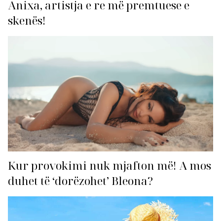
Anixa, artistja e re më premtuese e
skenës!
Kur provokimi nuk mjafton më! A mos
duhet të ‘dorëzohet’ Bleona?