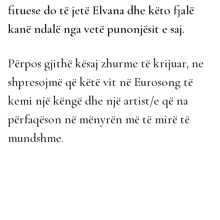
fituese do të jetë Elvana dhe këto fjalë
kanë ndalë nga vetë punonjësit e saj.
Përpos gjithë kësaj zhurme të krijuar, ne
shpresojmë që këtë vit në Eurosong të
kemi një këngë dhe një artist/e që na
përfaqëson në mënyrën më të mirë të
mundshme.