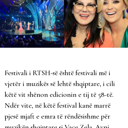
Festivali i RTSH-së është festivali më i
vjetër i muzikës së lehtë shqiptare, i cili
këtë vit shënon edicionin e tij të 58-të.
Ndër vite, në këtë festival kanë marrë
pjesë mjaft e emra të rëndësishme për
muzikën shqiptare si Vaçe Zela, Avni