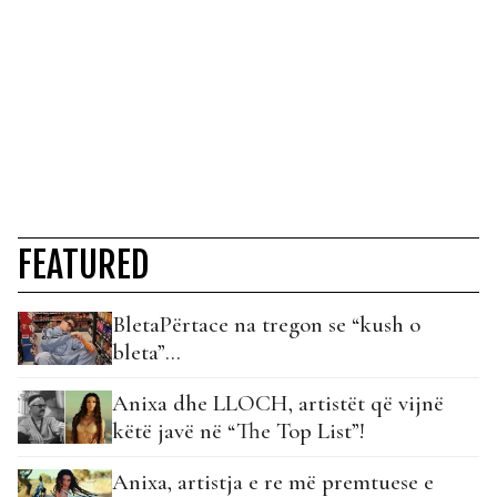
FEATURED
BletaPërtace na tregon se “kush o
bleta”…
Anixa dhe LLOCH, artistët që vijnë
këtë javë në “The Top List”!
Anixa, artistja e re më premtuese e