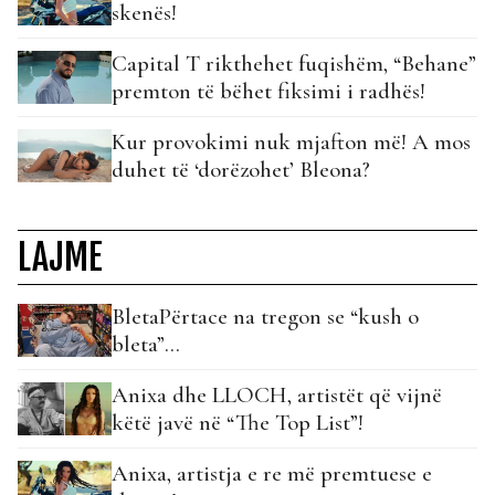
skenës!
Capital T rikthehet fuqishëm, “Behane”
premton të bëhet fiksimi i radhës!
Kur provokimi nuk mjafton më! A mos
duhet të ‘dorëzohet’ Bleona?
LAJME
BletaPërtace na tregon se “kush o
bleta”…
Anixa dhe LLOCH, artistët që vijnë
këtë javë në “The Top List”!
Anixa, artistja e re më premtuese e