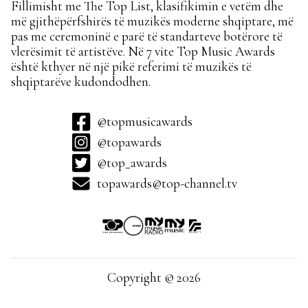
Fillimisht me The Top List, klasifikimin e vetëm dhe
më gjithëpërfshirës të muzikës moderne shqiptare, më
pas me ceremoninë e parë të standarteve botërore të
vlerësimit të artistëve. Në 7 vite Top Music Awards
është kthyer në një pikë referimi të muzikës të
shqiptarëve kudondodhen.
@topmusicawards
@topawards
@top_awards
topawards@top-channel.tv
Copyright © 2026