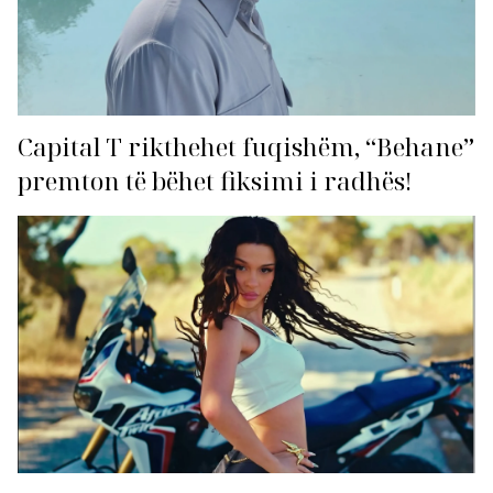
Capital T rikthehet fuqishëm, “Behane”
premton të bëhet fiksimi i radhës!