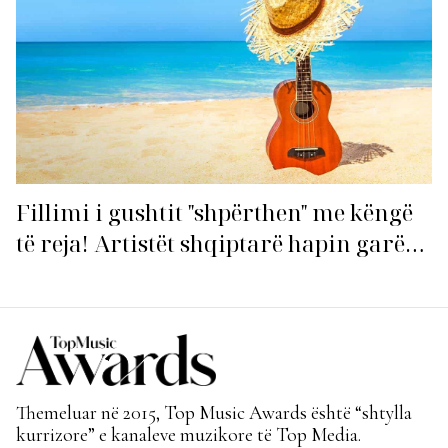
Fillimi i gushtit "shpërthen" me këngë
të reja! Artistët shqiptarë hapin garën
për hitin e verës!
Themeluar në 2015, Top Music Awards është “shtylla
kurrizore” e kanaleve muzikore të Top Media.