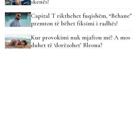
skenës!
Capital T rikthehet fuqishëm, “Behane”
premton të bëhet fiksimi i radhës!
Kur provokimi nuk mjafton më! A mos
duhet të ‘dorëzohet’ Bleona?