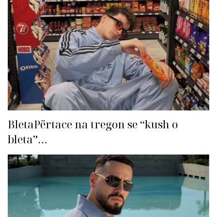
BletaPërtace na tregon se “kush o
bleta”…