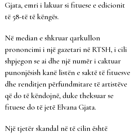
Gjata, emri i lakuar si fituese e edicionit
të 58-të të këngës.
Në median e shkruar qarkullon
prononcimi i një gazetari në RTSH, i cili
shpjegon se ai dhe një numër i caktuar
punonjësish kanë listën e saktë të fituesve
dhe renditjen përfundmitare të artistëve
që do të këndojnë, duke theksuar se
fituese do të jetë Elvana Gjata.
Një tjetër skandal në të cilin është