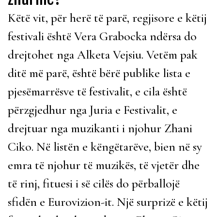
Këtë vit, për herë të parë, regjisore e këtij
festivali është Vera Grabocka ndërsa do
drejtohet nga Alketa Vejsiu. Vetëm pak
ditë më parë, është bërë publike lista e
pjesëmarrësve të festivalit, e cila është
përzgjedhur nga Juria e Festivalit, e
drejtuar nga muzikanti i njohur Zhani
Ciko. Në listën e këngëtarëve, bien në sy
emra të njohur të muzikës, të vjetër dhe
të rinj, fituesi i së cilës do përballojë
sfidën e Eurovizion-it. Një surprizë e këtij