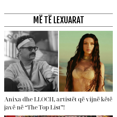
MË TË LEXUARAT
Anixa dhe LLOCH, artistët që vijnë këtë
javë në “The Top List”!