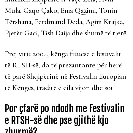
Mula, Gaqo Çako, Ema Qazimi, Tonin
Tërshana, Ferdinand Deda, Agim Krajka,
Pjetër Gaci, Tish Daija dhe shumë të tjerë.
Prej vitit 2004, kënga fituese e festivalit
të RTSH-së, do të prezantonte për herë
të parë Shqipërinë në Festivalin Europian
të Këngës, traditë e cila vijon dhe sot.
Por çfarë po ndodh me Festivalin
e RTSH-së dhe pse gjithë kjo
zhurmë?