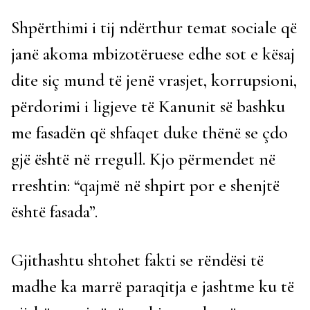
Shpërthimi i tij ndërthur temat sociale që
janë akoma mbizotëruese edhe sot e kësaj
dite siç mund të jenë vrasjet, korrupsioni,
përdorimi i ligjeve të Kanunit së bashku
me fasadën që shfaqet duke thënë se çdo
gjë është në rregull. Kjo përmendet në
rreshtin: “qajmë në shpirt por e shenjtë
është fasada”.
Gjithashtu shtohet fakti se rëndësi të
madhe ka marrë paraqitja e jashtme ku të