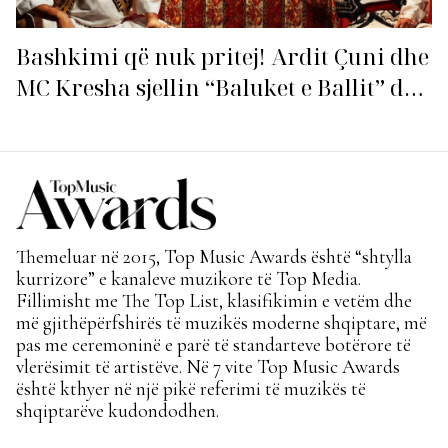
Bashkimi që nuk pritej! Ardit Çuni dhe
MC Kresha sjellin “Baluket e Ballit” dhe
ndezin rrjetin!
Themeluar në 2015, Top Music Awards është “shtylla
kurrizore” e kanaleve muzikore të Top Media.
Fillimisht me The Top List, klasifikimin e vetëm dhe
më gjithëpërfshirës të muzikës moderne shqiptare, më
pas me ceremoninë e parë të standarteve botërore të
vlerësimit të artistëve. Në 7 vite Top Music Awards
është kthyer në një pikë referimi të muzikës të
shqiptarëve kudondodhen.