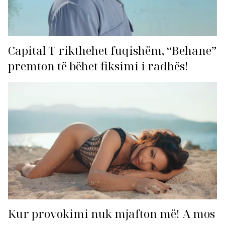
Capital T rikthehet fuqishëm, “Behane”
premton të bëhet fiksimi i radhës!
Kur provokimi nuk mjafton më! A mos