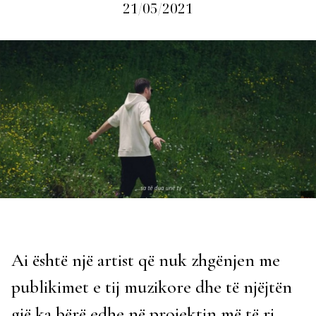
21/05/2021
Ai është një artist që nuk zhgënjen me
publikimet e tij muzikore dhe të njëjtën
gjë ka bërë edhe në projektin më të ri.