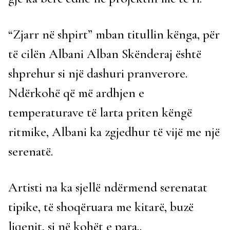
“Zjarr në shpirt” mban titullin kënga, për
të cilën Albani Alban Skënderaj është
shprehur si një dashuri pranverore.
Ndërkohë që më ardhjen e
temperaturave të larta priten këngë
ritmike, Albani ka zgjedhur të vijë me një
serenatë.
Artisti na ka sjellë ndërmend serenatat
tipike, të shoqëruara me kitarë, buzë
liqenit, si në kohët e para..