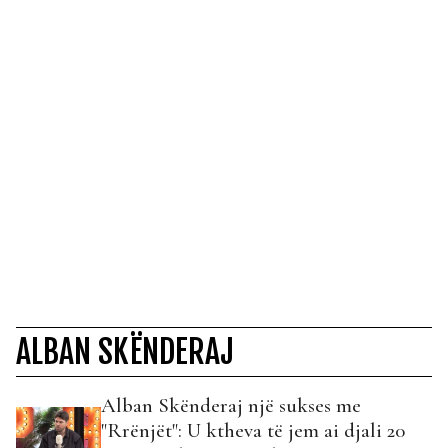
ALBAN SKËNDERAJ
Alban Skënderaj një sukses me
"Rrënjët": U ktheva të jem ai djali 20