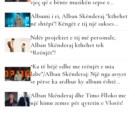
vjeç që e bënte muzikën sepse e
dashuronte…
Albumi i ri, Alban Skënderaj "kthehet
në shtëpi"! Këngët e tij një sukses...
Ndër projektet e tij më personale,
Alban Skënderaj kthehet tek
“Rrënjët”!
“Ka të bëjë edhe me rrënjët e mia
labe”/Alban Skënderaj: Një nga arsyet
se përse ka ardhur ky album është…
Alban Skënderaj dhe Timo Flloko me
një himn zemre për qytetin e Vlorës!