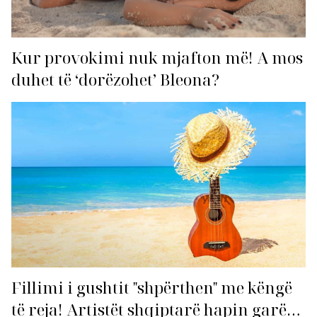
Kur provokimi nuk mjafton më! A mos
duhet të ‘dorëzohet’ Bleona?
Fillimi i gushtit "shpërthen" me këngë
të reja! Artistët shqiptarë hapin garën