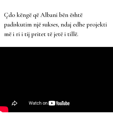
Çdo këngë që Albani bën është
padiskutim një sukses, ndaj edhe projekti
më i ri i tij pritet të jetë i tillë.