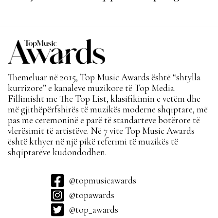
për hitin e verës!
Themeluar në 2015, Top Music Awards është “shtylla
kurrizore” e kanaleve muzikore të Top Media.
Fillimisht me The Top List, klasifikimin e vetëm dhe
më gjithëpërfshirës të muzikës moderne shqiptare, më
pas me ceremoninë e parë të standarteve botërore të
vlerësimit të artistëve. Në 7 vite Top Music Awards
është kthyer në një pikë referimi të muzikës të
shqiptarëve kudondodhen.
@topmusicawards
@topawards
@top_awards