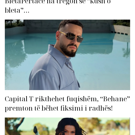
BletaPërtace na tregon se “kush o
bleta”…
Capital T rikthehet fuqishëm, “Behane”
premton të bëhet fiksimi i radhës!