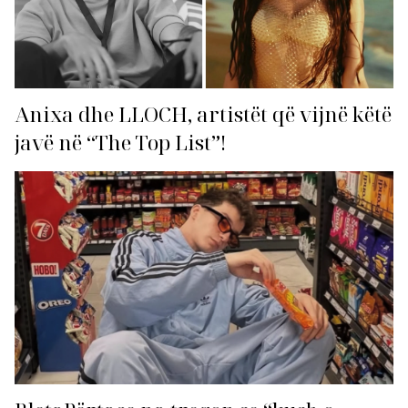
Anixa dhe LLOCH, artistët që vijnë këtë
javë në “The Top List”!