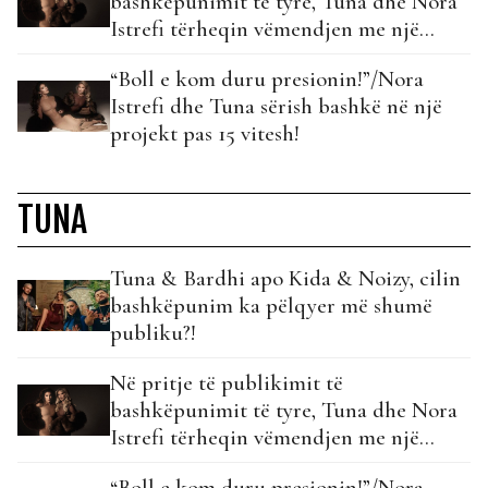
bashkëpunimit të tyre, Tuna dhe Nora
Istrefi tërheqin vëmendjen me një
koment…
“Boll e kom duru presionin!”/Nora
Istrefi dhe Tuna sërish bashkë në një
projekt pas 15 vitesh!
TUNA
Tuna & Bardhi apo Kida & Noizy, cilin
bashkëpunim ka pëlqyer më shumë
publiku?!
Në pritje të publikimit të
bashkëpunimit të tyre, Tuna dhe Nora
Istrefi tërheqin vëmendjen me një
koment…
“Boll e kom duru presionin!”/Nora