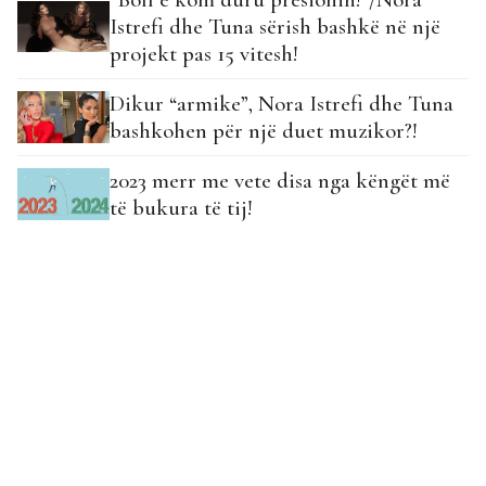
Istrefi dhe Tuna sërish bashkë në një
projekt pas 15 vitesh!
Dikur “armike”, Nora Istrefi dhe Tuna
bashkohen për një duet muzikor?!
2023 merr me vete disa nga këngët më
të bukura të tij!