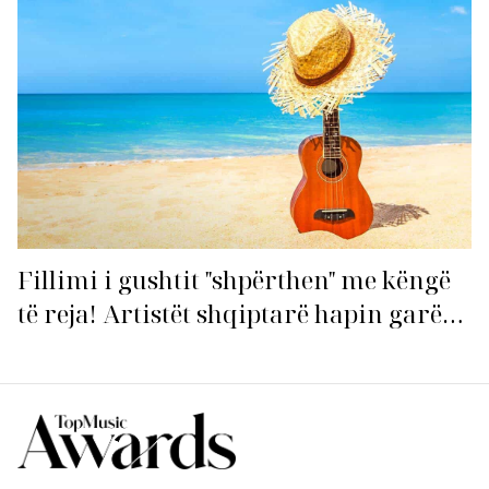
Fillimi i gushtit "shpërthen" me këngë
të reja! Artistët shqiptarë hapin garën
për hitin e verës!