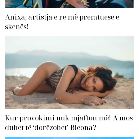
Anixa, artistja e re më premtuese e
skenës!
Kur provokimi nuk mjafton më! A mos
duhet të ‘dorëzohet’ Bleona?