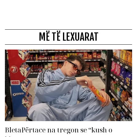
MË TË LEXUARAT
BletaPërtace na tregon se “kush o