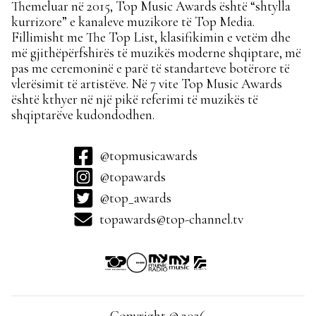
Themeluar në 2015, Top Music Awards është “shtylla
kurrizore” e kanaleve muzikore të Top Media.
Fillimisht me The Top List, klasifikimin e vetëm dhe
më gjithëpërfshirës të muzikës moderne shqiptare, më
pas me ceremoninë e parë të standarteve botërore të
vlerësimit të artistëve. Në 7 vite Top Music Awards
është kthyer në një pikë referimi të muzikës të
shqiptarëve kudondodhen.
@topmusicawards
@topawards
@top_awards
topawards@top-channel.tv