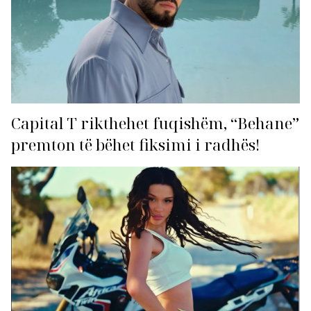
Capital T rikthehet fuqishëm, “Behane”
premton të bëhet fiksimi i radhës!