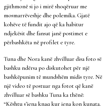
gjithmonë si jo i mirë shoqëruar me
mosmarrëveshje dhe polemika. Gjatë
kohëve të fundit ajo që ka habitur
ndjekësit dhe fansat janë postimet e
përbashkëta në profilet e tyre.
Tuna dhe Nora kanë zhvilluar disa foto së
bashku ndërsa po diskutohet për një
bashkëpunim të mundshëm midis tyre. Në
një video të postuar nga fotot që kanë
zhvilluar së bashku Tuna ka thënë:
“Kështu s’jena knaq kur jena kon kunata.