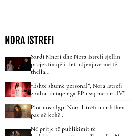
NORA ISTREFI
Sardi Mneri dhe Nora Istrefi sjellin
projektin që i flet ndjenjave më të
thella…
“Është shumë personal”, Nora Istrefi
zbulon detaje nga EP i saj më i ri ‘IV’!
Plot nostalgji, Nora Istrefi na rikthen
pas në kohë…
Në pritje të publikimit të