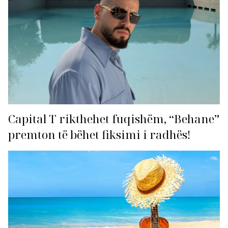
Capital T rikthehet fuqishëm, “Behane”
premton të bëhet fiksimi i radhës!