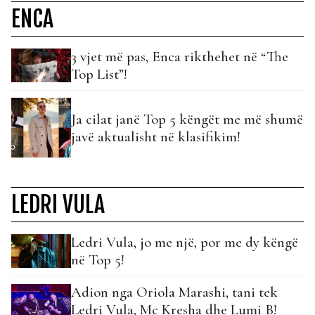
ENCA
3 vjet më pas, Enca rikthehet në “The
Top List”!
Ja cilat janë Top 5 këngët me më shumë
javë aktualisht në klasifikim!
LEDRI VULA
Ledri Vula, jo me një, por me dy këngë
në Top 5!
Adion nga Oriola Marashi, tani tek
Ledri Vula, Mc Kresha dhe Lumi B!