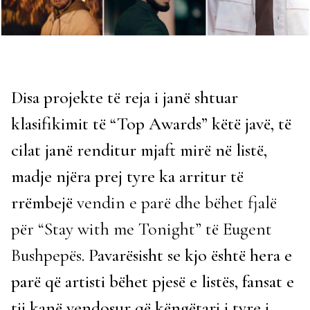
Disa projekte të reja i janë shtuar
klasifikimit të “Top Awards” këtë javë, të
cilat janë renditur mjaft mirë në listë,
madje njëra prej tyre ka arritur të
rrëmbejë
vendin e parë dhe bëhet fjalë
për “Stay with me Tonight” të Eugent
Bushpepës
. Pavarësisht se kjo është hera e
parë që artisti bëhet pjesë e listës, fansat e
tij kanë vendosur që këngëtari i tyre i