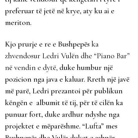
preferuar të jetë në krye, aty ku ai e
meriton.
Kjo prurje e re e Bushpepës
ka
zhvendosur Ledri Vulën dhe “Piano Bar”
në vendin e dytë,
duke humbur një
pozicion nga java e kaluar. Rreth një javë
më parë, Ledri prezantoi për publikun
këngën e albumit të tij, për të cilën ka
punuar fort, duke ardhur ndyshe nga
projektet e mëparëshme. “Lufta” mes
Bushpepës dhe Vulës duket e ashpër,