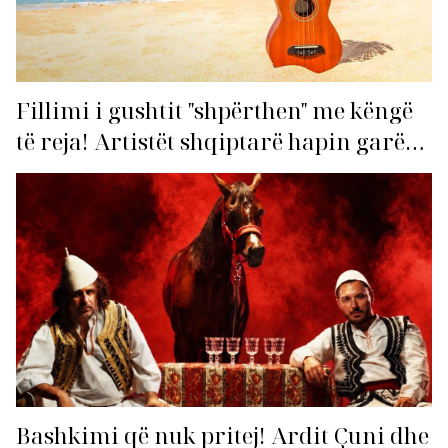
Fillimi i gushtit "shpërthen" me këngë
të reja! Artistët shqiptarë hapin garën
për hitin e verës!
Bashkimi që nuk pritej! Ardit Çuni dhe