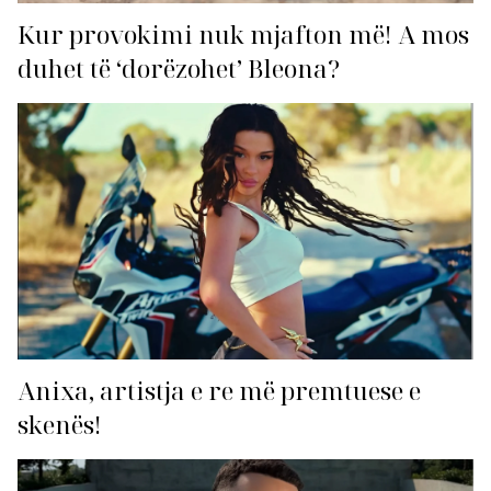
Kur provokimi nuk mjafton më! A mos
duhet të ‘dorëzohet’ Bleona?
Anixa, artistja e re më premtuese e
skenës!