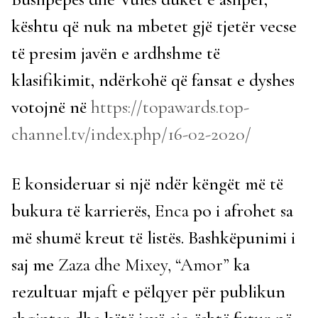
kështu që nuk na mbetet gjë tjetër vecse
të presim javën e ardhshme të
klasifikimit, ndërkohë që fansat e dyshes
votojnë në
https://topawards.top-
channel.tv/index.php/16-02-2020/
E konsideruar si një ndër këngët më të
bukura të karrierës,
Enca
po i afrohet sa
më shumë kreut të listës. Bashkëpunimi i
saj me
Zaza dhe Mixey, “Amor”
ka
rezultuar mjaft e pëlqyer për publikun