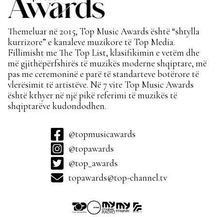
Themeluar në 2015, Top Music Awards është “shtylla
kurrizore” e kanaleve muzikore të Top Media.
Fillimisht me The Top List, klasifikimin e vetëm dhe
më gjithëpërfshirës të muzikës moderne shqiptare, më
pas me ceremoninë e parë të standarteve botërore të
vlerësimit të artistëve. Në 7 vite Top Music Awards
është kthyer në një pikë referimi të muzikës të
shqiptarëve kudondodhen.
@topmusicawards
@topawards
@top_awards
topawards@top-channel.tv