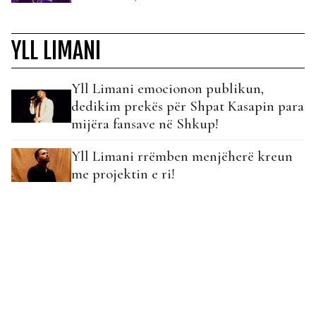
YLL LIMANI
Yll Limani emocionon publikun,
dedikim prekës për Shpat Kasapin para
mijëra fansave në Shkup!
Yll Limani rrëmben menjëherë kreun
me projektin e ri!