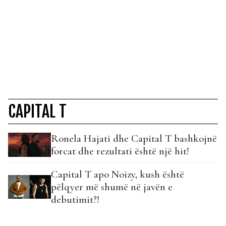
CAPITAL T
Ronela Hajati dhe Capital T bashkojnë
forcat dhe rezultati është një hit!
Capital T apo Noizy, kush është
pëlqyer më shumë në javën e
debutimit?!