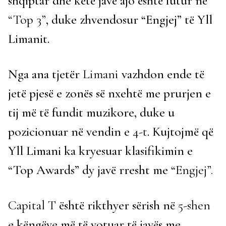
shqiptar dhe këtë javë ajo është futur në
“Top 3”
, duke zhvendosur “Engjej” të Yll
Limanit.
Nga ana tjetër
Limani
vazhdon ende të
jetë pjesë e zonës së nxehtë me prurjen e
tij më të fundit muzikore, duke u
pozicionuar në vendin e
4-t
. Kujtojmë që
Yll Limani ka kryesuar klasifikimin e
“Top Awards” dy javë rresht me “
Engjej”.
Capital T
është rikthyer sërish në
5-shen
e këngëve më të votuar të javës me