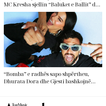
MC Kresha sjellin “Baluket e Ballit” dhe
ndezin rrjetin!
“Bomba” e radhës sapo shpërtheu,
Dhurata Dora dhe Gjesti bashkojnë
fuqitë me “Gasolina”!