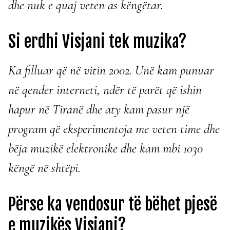
dhe nuk e quaj veten as këngëtar.
Si erdhi Visjani tek muzika?
Ka filluar që në vitin 2002. Unë kam punuar
në qender interneti, ndër të parët që ishin
hapur në Tiranë dhe aty kam pasur një
program që eksperimentoja me veten time dhe
bëja muzikë elektronike dhe kam mbi 1030
këngë në shtëpi.
Përse ka vendosur të bëhet pjesë
e muzikës Visjani?