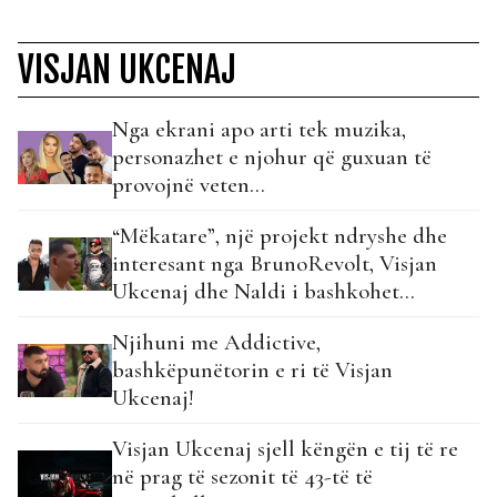
VISJAN UKCENAJ
Nga ekrani apo arti tek muzika,
personazhet e njohur që guxuan të
provojnë veten…
“Mëkatare”, një projekt ndryshe dhe
interesant nga BrunoRevolt, Visjan
Ukcenaj dhe Naldi i bashkohet
klasifikimit!
Njihuni me Addictive,
bashkëpunëtorin e ri të Visjan
Ukcenaj!
Visjan Ukcenaj sjell këngën e tij të re
në prag të sezonit të 43-të të