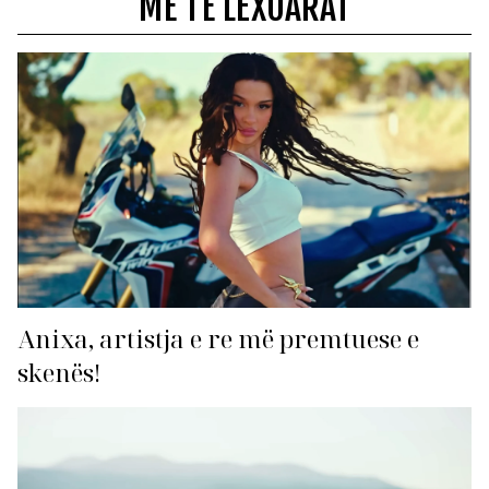
MË TË LEXUARAT
Anixa, artistja e re më premtuese e
skenës!