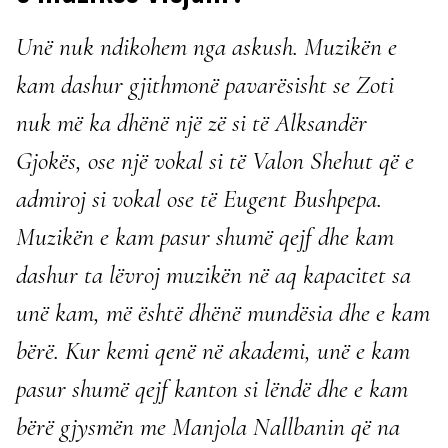
Unë nuk ndikohem nga askush. Muzikën e
kam dashur gjithmonë pavarësisht se Zoti
nuk më ka dhënë një zë si të Alksandër
Gjokës, ose një vokal si të Valon Shehut që e
admiroj si vokal ose të Eugent Bushpepa.
Muzikën e kam pasur shumë qejf dhe kam
dashur ta lëvroj muzikën në aq kapacitet sa
unë kam, më është dhënë mundësia dhe e kam
bërë. Kur kemi qenë në akademi, unë e kam
pasur shumë qejf kanton si lëndë dhe e kam
bërë gjysmën me Manjola Nallbanin që na