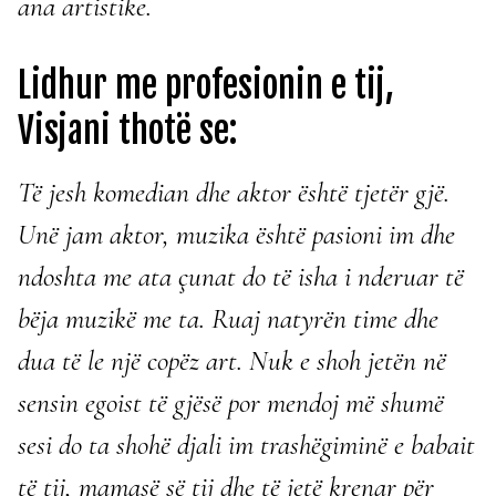
ana artistike.
Lidhur me profesionin e tij,
Visjani thotë se:
Të jesh komedian dhe aktor është tjetër gjë.
Unë jam aktor, muzika është pasioni im dhe
ndoshta me ata çunat do të isha i nderuar të
bëja muzikë me ta. Ruaj natyrën time dhe
dua të le një copëz art. Nuk e shoh jetën në
sensin egoist të gjësë por mendoj më shumë
sesi do ta shohë djali im trashëgiminë e babait
të tij, mamasë së tij dhe të jetë krenar për