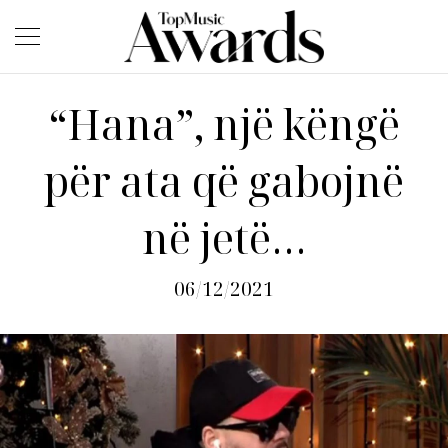
“Hana”, një këngë
për ata që gabojnë
në jetë…
06/12/2021