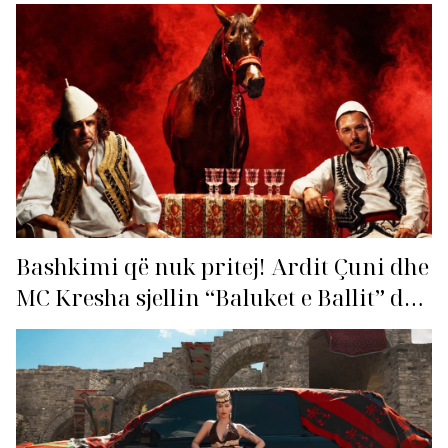
për hitin e verës!
Bashkimi që nuk pritej! Ardit Çuni dhe
MC Kresha sjellin “Baluket e Ballit” dhe
ndezin rrjetin!