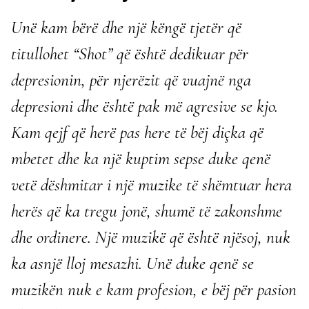
Unë kam bërë dhe një këngë tjetër që
titullohet “Shot” që është dedikuar për
depresionin, për njerëzit që vuajnë nga
depresioni dhe është pak më agresive se kjo.
Kam qejf që herë pas here të bëj diçka që
mbetet dhe ka një kuptim sepse duke qenë
vetë dëshmitar i një muzike të shëmtuar hera
herës që ka tregu jonë, shumë të zakonshme
dhe ordinere. Një muzikë që është njësoj, nuk
ka asnjë lloj mesazhi. Unë duke qenë se
muzikën nuk e kam profesion, e bëj për pasion