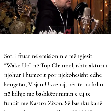
Sot, i ftuar në emisionin e mëngjesit
“Wake Up” në Top Channel, ishte aktori i
njohur i humorit por njëkohësisht edhe
këngëtar, Visjan Ukcenaj, për të na folur
në lidhje me bashkëpunimin e tij të
fundit me Kastro Zizon. Së bashku kanë