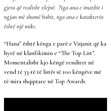
gjera që realisht vlejnë. Nga ana e imazhit i
ngjan më shumë babit, nga ana e karakterin
është një miks.
“Hana” është kënga e parë e Visjanit që ka
hyrë në klasifikimin e “The Top List”.
Momentalisht kjo këngë renditet në
vend të 33-të të listës së 100 këngëve më
të mira shqiptare në Top Awards.