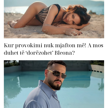
Kur provokimi nuk mjafton më! A mos
duhet të ‘dorëzohet’ Bleona?