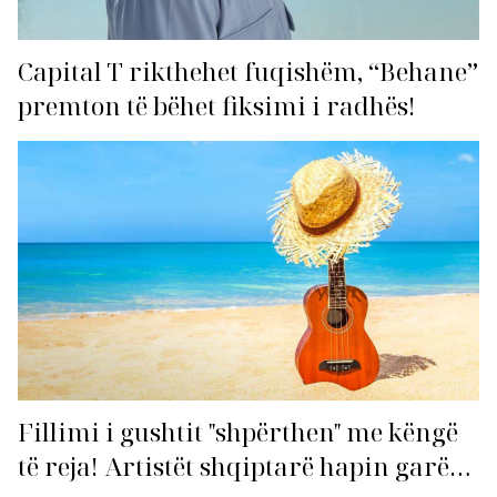
Capital T rikthehet fuqishëm, “Behane”
premton të bëhet fiksimi i radhës!
Fillimi i gushtit "shpërthen" me këngë
të reja! Artistët shqiptarë hapin garën