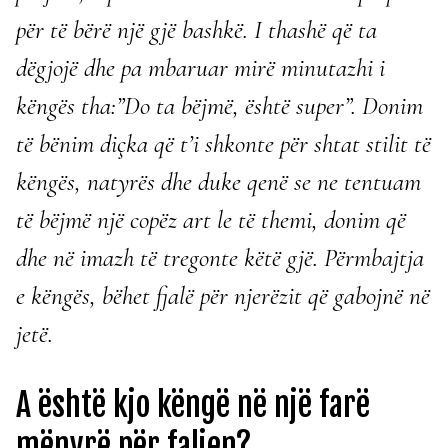
për të bërë një gjë bashkë. I thashë që ta
dëgjojë dhe pa mbaruar mirë minutazhi i
këngës tha:”Do ta bëjmë, është super”. Donim
të bënim diçka që t’i shkonte për shtat stilit të
këngës, natyrës dhe duke qenë se ne tentuam
të bëjmë një copëz art le të themi, donim që
dhe në imazh të tregonte këtë gjë. Përmbajtja
e këngës, bëhet fjalë për njerëzit që gabojnë në
jetë.
A është kjo këngë në një farë
mënyrë për faljen?