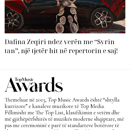
Dafina Zeqiri ndez verën me “Syrin
tan”, një tjetër hit në repertorin e saj!
Themeluar në 2015, Top Music Awards është “shtylla
kurrizore” e kanaleve muzikore të Top Media.
Fillimisht me The Top List, klasifikimin e vetëm dhe
më gjithëpërfshirës të muzikës moderne shqiptare, më
pas me ceremoninë e parë të standarteve botërore të