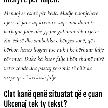
Mendoj se është për këdo. Madje ndonjëherë
njerëzit janë aq krenarë saqë nuk duan të
kërkojnë falje dhe gjejnë gabimin diku tjetër.
Kjo është dhe simbolika e këngës sonë, që i
kërkon hënës llogari pse nuk i ke kërkuar falje
për mua. Duke kërkuar falje i bën shumë mirë
vetes tënde dhe pastaj personit të cilit ke
arsye që t’i kërkosh falje.
Clat kanë qenë situatat që e çuan
Ukcenaj tek ty tekst?