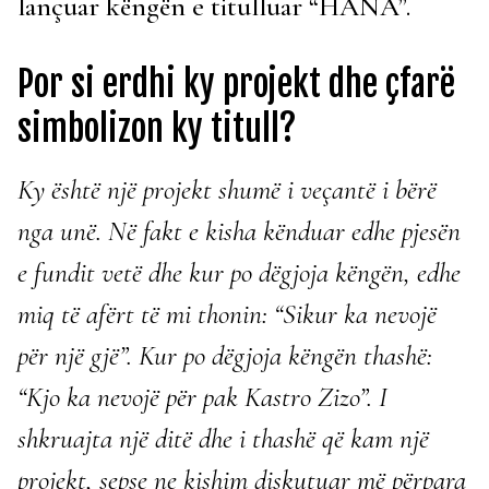
lançuar këngën e titulluar “HANA”.
Por si erdhi ky projekt dhe çfarë
simbolizon ky titull?
Ky është një projekt shumë i veçantë i bërë
nga unë. Në fakt e kisha kënduar edhe pjesën
e fundit vetë dhe kur po dëgjoja këngën, edhe
miq të afërt të mi thonin: “Sikur ka nevojë
për një gjë”. Kur po dëgjoja këngën thashë:
“Kjo ka nevojë për pak Kastro Zizo”. I
shkruajta një ditë dhe i thashë që kam një
projekt, sepse ne kishim diskutuar më përpara