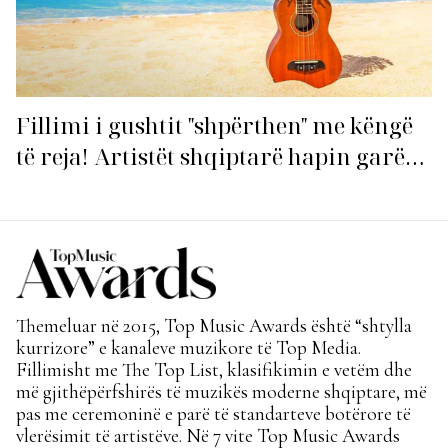
Fillimi i gushtit "shpërthen" me këngë
të reja! Artistët shqiptarë hapin garën
për hitin e verës!
Themeluar në 2015, Top Music Awards është “shtylla
kurrizore” e kanaleve muzikore të Top Media.
Fillimisht me The Top List, klasifikimin e vetëm dhe
më gjithëpërfshirës të muzikës moderne shqiptare, më
pas me ceremoninë e parë të standarteve botërore të
vlerësimit të artistëve. Në 7 vite Top Music Awards