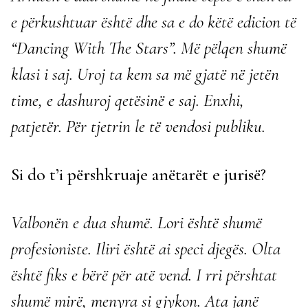
e përkushtuar është dhe sa e do këtë edicion të
“Dancing With The Stars”. Më pëlqen shumë
klasi i saj. Uroj ta kem sa më gjatë në jetën
time, e dashuroj qetësinë e saj. Enxhi,
patjetër. Për tjetrin le të vendosi publiku.
Si do t’i përshkruaje anëtarët e jurisë?
Valbonën e dua shumë. Lori është shumë
profesioniste. Iliri është ai speci djegës. Olta
është fiks e bërë për atë vend. I rri përshtat
shumë mirë, menyra si gjykon. Ata janë