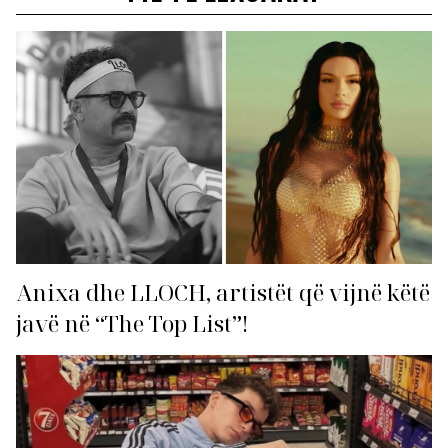
Anixa dhe LLOCH, artistët që vijnë këtë
javë në “The Top List”!