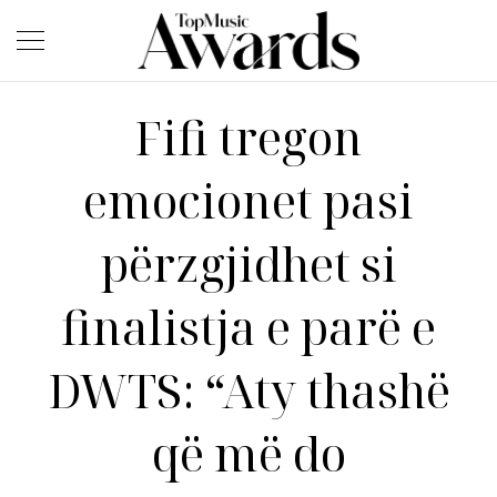
Fifi tregon
emocionet pasi
përzgjidhet si
finalistja e parë e
DWTS: “Aty thashë
që më do