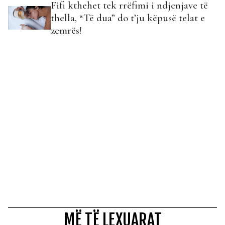
Fifi kthehet tek rrëfimi i ndjenjave të
thella, “Të dua” do t’ju këpusë telat e
zemrës!
MË TË LEXUARAT