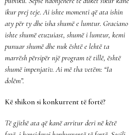
publiku. Sepse ndonjëherë të duket sikur kanë
ikur prej teje. Ai ishte momenti që ata ishin
aty për ty dhe isha shumë e lumtur. Graciano
ishte shumë etuzuiast, shumë i lumtur, kemi
punuar shumë dhe nuk është e lehtë ta
marrësh përsipër një program të tillë, është
shumë impenjativ. Ai më tha vetëm: “Ia
dolëm”.
Kë shikon si konkurrent të fortë?
Të gjithë ata që kanë arritur deri në këtë
fazë, i konsideroj konkurrentë të fortë. Secili