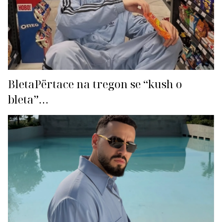
BletaPërtace na tregon se “kush o
bleta”…