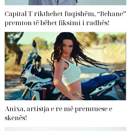
Capital T rikthehet fuqishëm, “Behane”
premton të bëhet fiksimi i radhës!
Anixa, artistja e re më premtuese e
skenës!