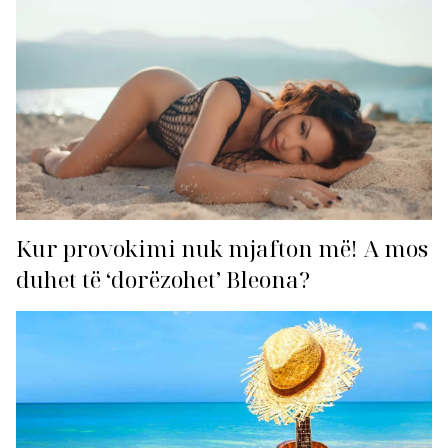
Kur provokimi nuk mjafton më! A mos
duhet të ‘dorëzohet’ Bleona?