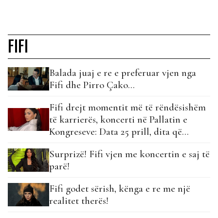
FIFI
Balada juaj e re e preferuar vjen nga
Fifi dhe Pirro Çako…
Fifi drejt momentit më të rëndësishëm
të karrierës, koncerti në Pallatin e
Kongreseve: Data 25 prill, dita që
rilinda…
Surprizë! Fifi vjen me koncertin e saj të
parë!
Fifi godet sërish, kënga e re me një
realitet therës!