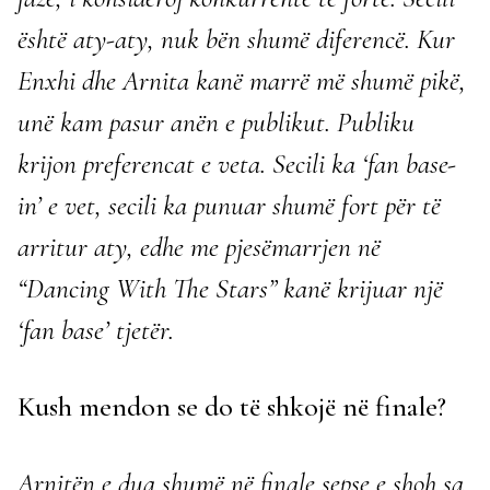
është aty-aty, nuk bën shumë diferencë. Kur
Enxhi dhe Arnita kanë marrë më shumë pikë,
unë kam pasur anën e publikut. Publiku
krijon preferencat e veta. Secili ka ‘fan base-
in’ e vet, secili ka punuar shumë fort për të
arritur aty, edhe me pjesëmarrjen në
“Dancing With The Stars” kanë krijuar një
‘fan base’ tjetër.
Kush mendon se do të shkojë në finale?
Arnitën e dua shumë në finale sepse e shoh sa