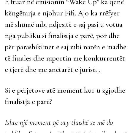
E ftuar në emisionin “Wake Up” ka qenë
këngëtarja e njohur Fifi. Ajo ka rrëfyer
më shumë mbi ndjesitë e saj pasi u votua
nga publiku si finalistja e parë, por dhe
për parashikimet e saj mbi natën e madhe
të finales dhe raportin me konkurrentët
e tjerë dhe me anëtarët e jurisë…
Si e përjetove atë moment kur u zgjodhe
finalistja e parë?
Ishte një moment që aty thashë se më do