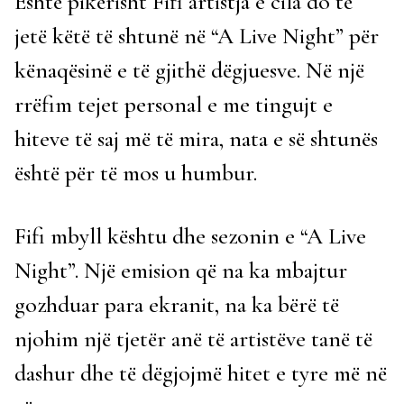
Është pikërisht Fifi artistja e cila do të
jetë këtë të shtunë në “A Live Night” për
kënaqësinë e të gjithë dëgjuesve. Në një
rrëfim tejet personal e me tingujt e
hiteve të saj më të mira, nata e së shtunës
është për të mos u humbur.
Fifi mbyll kështu dhe sezonin e “A Live
Night”. Një emision që na ka mbajtur
gozhduar para ekranit, na ka bërë të
njohim një tjetër anë të artistëve tanë të
dashur dhe të dëgjojmë hitet e tyre më në