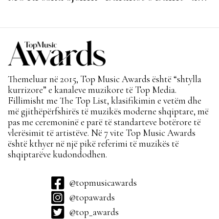
ndezin rrjetin!
Themeluar në 2015, Top Music Awards është “shtylla
kurrizore” e kanaleve muzikore të Top Media.
Fillimisht me The Top List, klasifikimin e vetëm dhe
më gjithëpërfshirës të muzikës moderne shqiptare, më
pas me ceremoninë e parë të standarteve botërore të
vlerësimit të artistëve. Në 7 vite Top Music Awards
është kthyer në një pikë referimi të muzikës të
shqiptarëve kudondodhen.
@topmusicawards
@topawards
@top_awards