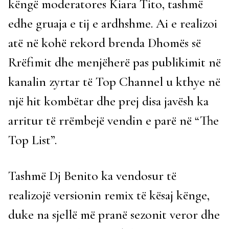
këngë moderatores Kiara Tito, tashmë
edhe gruaja e tij e ardhshme. Ai e realizoi
atë në kohë rekord brenda Dhomës së
Rrëfimit dhe menjëherë pas publikimit në
kanalin zyrtar të Top Channel u kthye në
një hit kombëtar dhe prej disa javësh ka
arritur të rrëmbejë vendin e parë në “The
Top List”.
Tashmë Dj Benito ka vendosur të
realizojë versionin remix të kësaj kënge,
duke na sjellë më pranë sezonit veror dhe