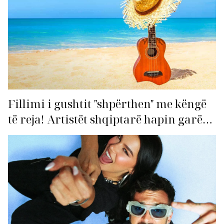
Fillimi i gushtit "shpërthen" me këngë
të reja! Artistët shqiptarë hapin garën
për hitin e verës!