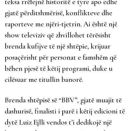
teksa rrëfejnë historitë e tyre apo edhe
gjatë përditshmërisë, konflikteve dhe
raporteve me njëri-tjetrin. Ai është një
show televiziv që zhvillohet tërësisht
brenda kufijve të një shtëpie, krijuar
posaçërisht për personat e famshëm që
bëhen pjesë të këtij programi, duke u
cilësuar me titullin banorë.
Brenda shtëpisë së “BBV”, gjatë muajit të
dashurisë, finalisti i parë i këtij edicioni të
dytë Luiz Ejlli vendos t’i dedikojë një