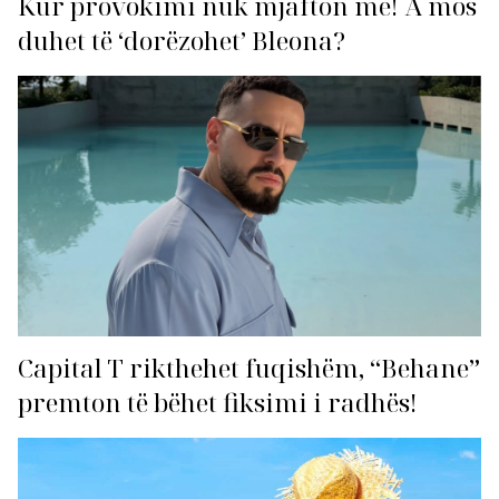
Kur provokimi nuk mjafton më! A mos
duhet të ‘dorëzohet’ Bleona?
Capital T rikthehet fuqishëm, “Behane”
premton të bëhet fiksimi i radhës!