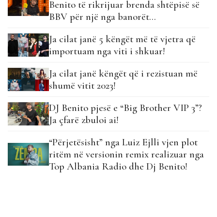
Benito të rikrijuar brenda shtëpisë së
BBV për një nga banorët…
Ja cilat janë 5 këngët më të vjetra që
importuam nga viti i shkuar!
Ja cilat janë këngët që i rezistuan më
shumë vitit 2023!
DJ Benito pjesë e “Big Brother VIP 3”?
Ja çfarë zbuloi ai!
“Përjetësisht” nga Luiz Ejlli vjen plot
ritëm në versionin remix realizuar nga
Top Albania Radio dhe Dj Benito!