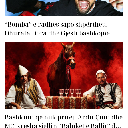
“Bomba” e radhës sapo shpërtheu,
Dhurata Dora dhe Gjesti bashkojnë
fuqitë me “Gasolina”!
Bashkimi që nuk pritej! Ardit Çuni dhe
MC Kresha sjellin “Baluket e Ballit” dhe