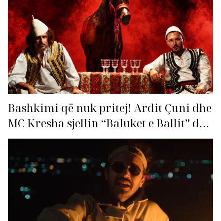
Bashkimi që nuk pritej! Ardit Çuni dhe
MC Kresha sjellin “Baluket e Ballit” dhe
ndezin rrjetin!