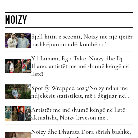
NOIZY
Sjell hitin e sezonit, Noizy me një tjetër
bashkëpunim ndërkombëtar!
Yll Limani, Egli Tako, Noizy dhe Dj
Iljano, artistët me më shumë këngë në
listë!
Spotify Wrapped 2025/Noizy ndan me
ndjekësit statistikat, më i dëgjuar në…
Artistët me më shumë këngë në listë
aktualisht, Noizy kryeson me…
Noizy dhe Dhurata Dora sërish bashkë,