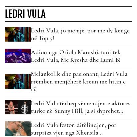
LEDRI VULA
Ledri Vula, jo me një, por me dy këngë
në Top 5!
Adion nga Oriola Marashi, tani tek
Ledri Vula, Mc Kresha dhe Lumi B!
Melankolik dhe pasionant, Ledri Vula
rrëmben menjëherë kreun me hitin e
ri!
Ledri Vula tërheq vëmendjen e aktores
turke në Sunny Hill, ja si shprehet…
Ledri Vula feston ditëlindjen, por
surpriza vjen nga Xhensila…