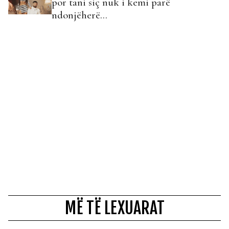
por tani siç nuk i kemi parë
ndonjëherë…
MË TË LEXUARAT