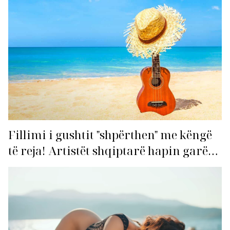
Fillimi i gushtit "shpërthen" me këngë
të reja! Artistët shqiptarë hapin garën
për hitin e verës!