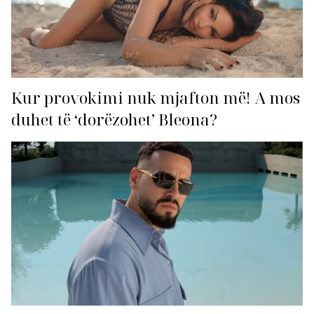
Kur provokimi nuk mjafton më! A mos
duhet të ‘dorëzohet’ Bleona?