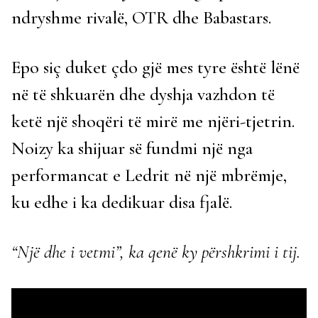
ndryshme rivalë, OTR dhe Babastars.
Epo siç duket çdo gjë mes tyre është lënë
në të shkuarën dhe dyshja vazhdon të
ketë një shoqëri të mirë me njëri-tjetrin.
Noizy ka shijuar së fundmi një nga
performancat e Ledrit në një mbrëmje,
ku edhe i ka dedikuar disa fjalë.
“Një dhe i vetmi”, ka qenë ky përshkrimi i tij.