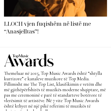
LLOCH vjen fuqishëm në listë me
“Anasjelltas”!
Themeluar në 2015, Top Music Awards është “shtylla
kurrizore” e kanaleve muzikore të Top Media.
Fillimisht me The Top List, klasifikimin e vetëm dhe
më gjithëpërfshirës të muzikës moderne shqiptare, më
pas me ceremoninë e parë të standarteve botërore të
vlerësimit të artistëve. Në 7 vite Top Music Awards
është kthyer në një pikë referimi të muzikës të