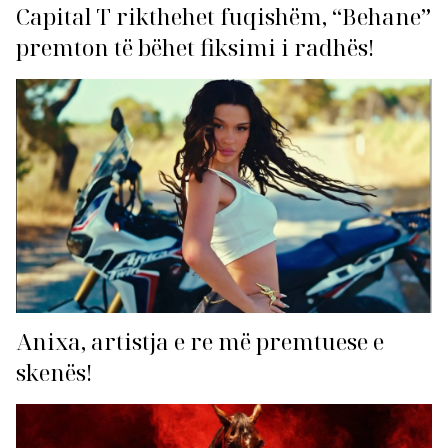
Capital T rikthehet fuqishëm, “Behane”
premton të bëhet fiksimi i radhës!
Anixa, artistja e re më premtuese e
skenës!