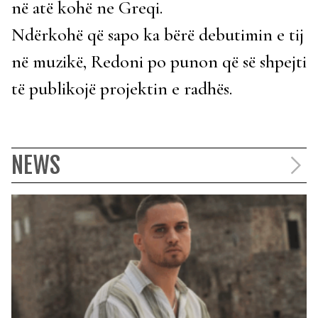
në atë kohë ne Greqi.
Ndërkohë që sapo ka bërë debutimin e tij
në muzikë, Redoni po punon që së shpejti
të publikojë projektin e radhës.
NEWS