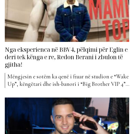
Nga eksperienca në BBV4, pëlqimi për Eglin e
deri tek kënga e re, Redon Berani i zbulon të
gjitha!
Mëngjesin e sotëm ka qenë i ftuar në studion e “Wake
Up”, këngëtari dhe ish-banori i “Big Brother VIP 4”,
Redon Berani. Ai ka folur më shumë për
eksperiencën e tij në këtë reality show, banorët e tij
të preferuar, por dhe shumë të pathëna të tjera… Si ka
ndryshuar...