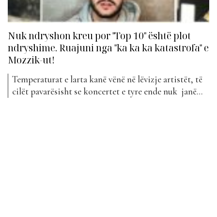
Nuk ndryshon kreu por "Top 10" është plot
ndryshime. Ruajuni nga "ka ka ka katastrofa" e
Mozzik-ut!
Temperaturat e larta kanë vënë në lëvizje artistët, të
cilët pavarësisht se koncertet e tyre ende nuk janë
rikthyer në gjenjden normale, ata vazhdojnë të
prodhojnë muzikë të re. Me prodhimin e muzikës së
re, janë vënë re shumë ndryshime në “Top 10” për
këtë javë. Sa i përket vendit...