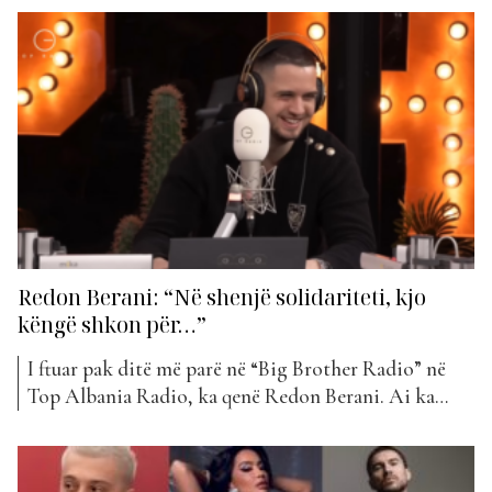
version i rikthyer i këngës që u interpretua nga Ermal
Fejzullahu vitet e shkuara. Teksti i këngës është
shkruar nga vetë Redoni, me beat nga...
Redon Berani: “Në shenjë solidariteti, kjo
këngë shkon për…”
I ftuar pak ditë më parë në “Big Brother Radio” në
Top Albania Radio, ka qenë Redon Berani. Ai ka
prezantuar këngën e tij të re “Gocë nga Tirana”, si
dhe ka komentuar disa nga ngjarjet më të bujshme të
ndodhura së fundmi në shtëpinë e “Big Brother VIP