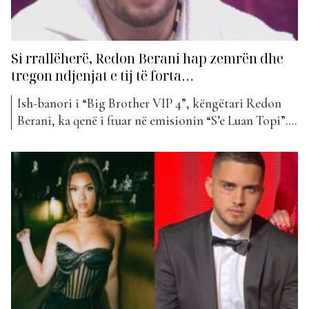
Si rrallëherë, Redon Berani hap zemrën dhe
tregon ndjenjat e tij të forta…
Ish-banori i “Big Brother VIP 4”, këngëtari Redon
Berani, ka qenë i ftuar në emisionin “S’e Luan Topi”.
Këngëtari ka folur për jetën e tij personale dhe për
eksperiencën në shtëpinë më të famshme në Shqipëri.
Moderatorja e programit, Erjona Rusi, nuk ka lënë
pa e pyetur edhe në lidhje...