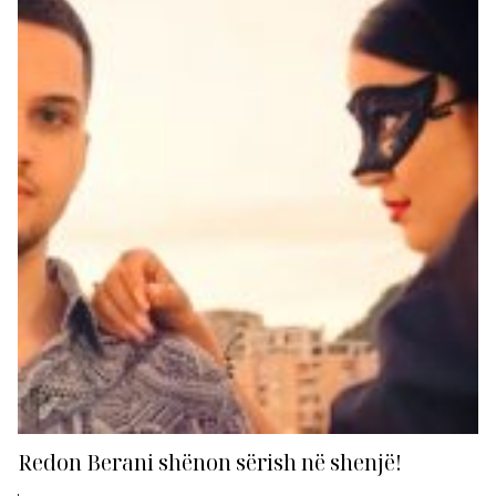
Redoni na ka zbuluar pak më shumë. 1. Pse ky...
Redon Berani shënon sërish në shenjë!