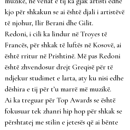
muzikë, në venat e tij ka gjak artisti edhe
kjo për shkakun se ai është djali i artistëvë
të njohur, Ilir Berani dhe Gilit.
Redoni, i cili ka lindur në Troyes të
Francës, për shkak të luftës në Kosovë, ai
është rritur në Prishtinë. Më pas Redoni
është zhvendosur drejt Greqisë për të
ndjekur studimet e larta, aty ku nisi edhe
dëshira e tij për t’u marrë më muzikë.
Ai ka treguar për Top Awards se është
fokusuar tek zhanri hip hop për shkak se
përshtatej me stilin e jetesës që ai bënte