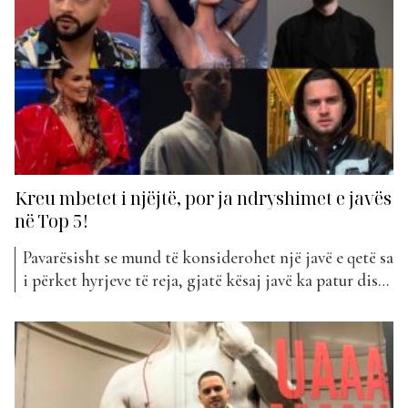
4”. ...
Kreu mbetet i njëjtë, por ja ndryshimet e javës
në Top 5!
Pavarësisht se mund të konsiderohet një javë e qetë sa
i përket hyrjeve të reja, gjatë kësaj javë ka patur disa
ndryshime në pozicionimin e këngëve në klasifikim.
E këtu e kemi fjalën tek pozicionimi në Top 5. Kreu i
javës edhe këtë herë ka mbetur i njëjtë, me Gjestin...