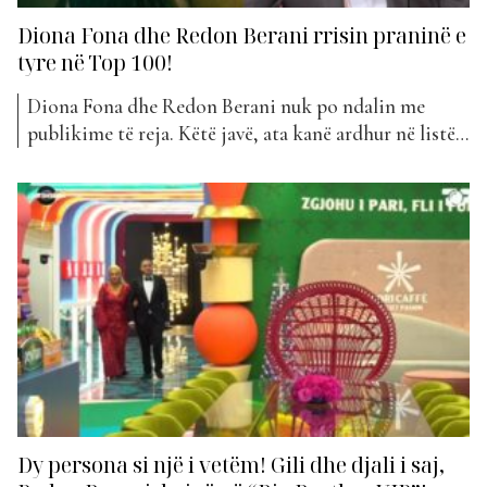
Diona Fona dhe Redon Berani rrisin praninë e
tyre në Top 100!
Diona Fona dhe Redon Berani nuk po ndalin me
publikime të reja. Këtë javë, ata kanë ardhur në listë
me prurjet e tyre më të reja. Pak javë pas këngëve të
tyre të fundit, artistët publikojnë sërish këngë të reja
duke hyrë sërish në listë. Bëhet fjalë për “Tattoo”
nga...
Dy persona si një i vetëm! Gili dhe djali i saj,