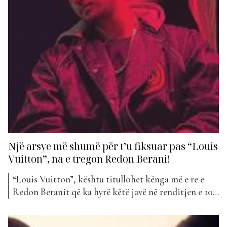
Një arsye më shumë për t’u fiksuar pas “Louis
Vuitton”, na e tregon Redon Berani!
“Louis Vuitton”, kështu titullohet kënga më e re e
Redon Beranit që ka hyrë këtë javë në renditjen e 100
këngëve më të mira shqiptare. Por si lindi ky projekt
dhe çfarë ka dashur artisti që të përçojë tek publiku,