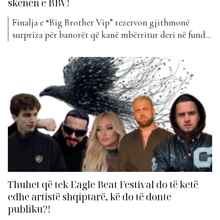
skenën e BBV!
Finalja e “Big Brother Vip” rezervon gjithmonë
surpriza për banorët që kanë mbërritur deri në fund
të këtij rrugëtimi. Ndërsa ata, yjet mbi yje që kanë
arritur të prekin finalen, po presin me padurim
momentin final, ku një prej tyre do të rrëmbejë
çmimin e madh. Si kurrë më parë,...
Thuhet që tek Eagle Beat Festival do të ketë
edhe artistë shqiptarë, kë do të donte
publiku?!