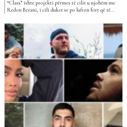
“Class” ishte projekti përmes të cilit u njohëm me
Redon Berani, i cili duket se po lufton fort që të
arrijë të fitojë një vënd të rëndësishëm në tregun
muzikor shqiptar. Ndërkohë që projekti i parë e solli
në zhanerin e “Hip Hop” dhe me një projekt i
realizuar më...