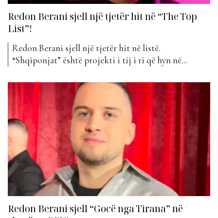
Redon Berani sjell një tjetër hit në “The Top
List”!
Redon Berani sjell një tjetër hit në listë.
“Shqiponjat” është projekti i tij i ri që hyn në
klasifikimin e javës të “The Top List”. Kënga
“Shqiponjat” nga Redon Berani është një këngë
mjaft ritmike dhe që ndërthur disa elementë. Me një
melodi të fuqishme, kënga i kushtohet shqiptarëve
dhe...
Redon Berani sjell “Gocë nga Tirana” në