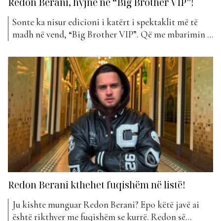
Redon Berani, hyjnë në “Big Brother VIP”!
Sonte ka nisur edicioni i katërt i spektaklit më të
madh në vend, “Big Brother VIP”. Që me mbarimin e
edicionit të tretë, kurioziteti i publikut ka qenë i
jashtëzakonshëm. Tre edicione mjaft të suksesshme
të “Big Brother VIP” deri më tani me banorë mjaft të
spikatur, që kanë përcjellë tek publiku...
Redon Berani kthehet fuqishëm në listë!
Ju kishte munguar Redon Berani? Epo këtë javë ai
është rikthyer me fuqishëm se kurrë. Redon së