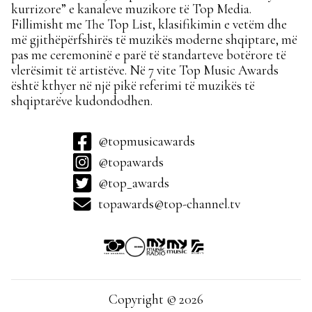
kurrizore” e kanaleve muzikore të Top Media.
Fillimisht me The Top List, klasifikimin e vetëm dhe
më gjithëpërfshirës të muzikës moderne shqiptare, më
pas me ceremoninë e parë të standarteve botërore të
vlerësimit të artistëve. Në 7 vite Top Music Awards
është kthyer në një pikë referimi të muzikës të
shqiptarëve kudondodhen.
@topmusicawards
@topawards
@top_awards
topawards@top-channel.tv
Copyright © 2026