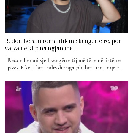
Redon Berani romantik me këngën e re, por
vajza në klip na ngjan me…
Redon Berani sjell këngën e tij më të re në listën e
javës. E këtë herë ndryshe nga çdo herë tjetër që e
kemi parë, më romantik se kurrë. “Dashni me therra”
mban titullin projekti i tij i ri që vjen këtë javë në
klasifikimin e “The Top List”. Te...