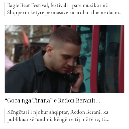
Eagle Beat Festival, festivali i parë muzikor në
Shqipëri i këtyre përmasave ka ardhur dhe ne duam
që ju të jeni pjesë e historisë. I vendosur pranë
Liqenit Artificial, Festivali Eagle Beat është vendi ku
muzika, natyra dhe kultura përplasen. Ky është më
shumë se një festival, është një lëvizje....
“Goca nga Tirana” e Redon Beranit…
Këngëtari i njohur shqiptar, Redon Berani, ka
publikuar së fundmi, këngën e tij më të re, të
titulluar “Gocë nga Tirana”. Ky projekt është një