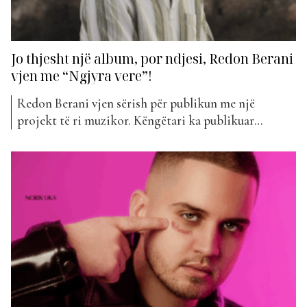
Jo thjesht një album, por ndjesi, Redon Berani
vjen me “Ngjyra vere”!
Redon Berani vjen sërish për publikun me një
projekt të ri muzikor. Këngëtari ka publikuar
albumin e tij të pestë, të titulluar “Ngjyra Vere”, një
punë që përfshin gjithsej 14 këngë. Ky album sjell një
përzierje tingujsh dhe emocionesh që pasqyrojnë
stilin e njohur të Redonit, por edhe një qasje...