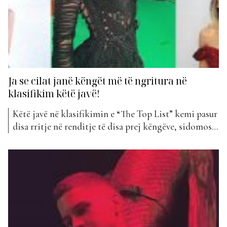
Ja se cilat janë këngët më të ngritura në
klasifikim këtë javë!
Këtë javë në klasifikimin e “The Top List” kemi pasur
disa rritje në renditje të disa prej këngëve, sidomos
të atyre që kanë më shumë javë në klasifikim. Azra
me këngën e saj “Mos u nal” rezultoi si një ndër më të
ngriturat për klasifikimin e kësaj jave. Ky projekt...