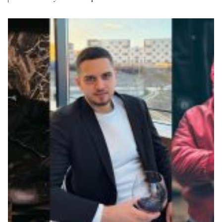
fundmi ka publikuar edhe një EP, e cila titullohet
“Amsterdamn”. Kënga “Boll mo” është pjesë e saj dhe
është pritur shumë mirë nga dëgjuesit. “Boll mo” e ka
risjellë Redonin sërish në klasifikimin...