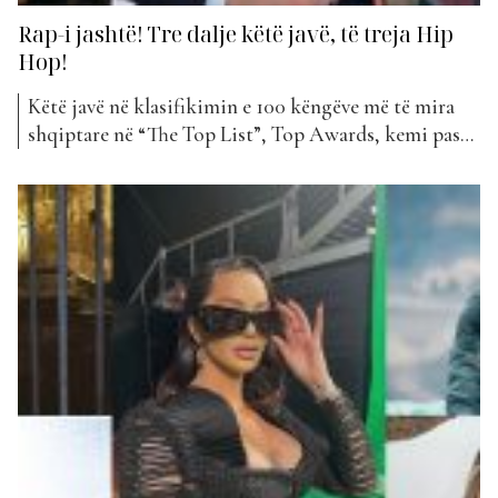
Rap-i jashtë! Tre dalje këtë javë, të treja Hip
Hop!
Këtë javë në klasifikimin e 100 këngëve më të mira
shqiptare në “The Top List”, Top Awards, kemi pasur
tre hyrje të reja në listë. Gjë kjo që do të thotë se
edhe tre këngë fatkeqësisht kanë dalë nga
klasifikimi. Por cilat ishin ato? Fillimisht këtë javë u
njohëm me...