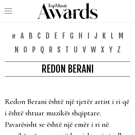
#
A
B
C
D
E
F
G
H
I
J
K
L
M
N
O
P
Q
R
S
T
U
V
W
X
Y
Z
REDON BERANI
Redon Berani është një tjetër artist i ri që
i është shtuar muzikës shqiptare.
Pavarësisht se është një emër i ri në