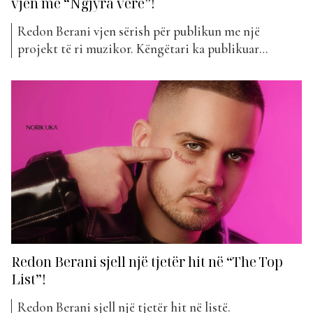
vjen me “Ngjyra vere”!
Redon Berani vjen sërish për publikun me një
projekt të ri muzikor. Këngëtari ka publikuar
albumin e tij të pestë, të titulluar “Ngjyra Vere”, një
punë që përfshin gjithsej 14 këngë. Ky album sjell një
përzierje tingujsh dhe emocionesh që pasqyrojnë
stilin e njohur të Redonit, por edhe një qasje...
Redon Berani sjell një tjetër hit në “The Top
List”!
Redon Berani sjell një tjetër hit në listë.