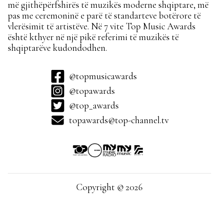
më gjithëpërfshirës të muzikës moderne shqiptare, më
pas me ceremoninë e parë të standarteve botërore të
vlerësimit të artistëve. Në 7 vite Top Music Awards
është kthyer në një pikë referimi të muzikës të
shqiptarëve kudondodhen.
@topmusicawards
@topawards
@top_awards
topawards@top-channel.tv
Copyright © 2026