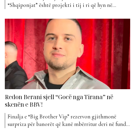
“Shqiponjat” është projekti i tij i ri që hyn në
klasifikimin e javës të “The Top List”. Kënga
“Shqiponjat” nga Redon Berani është një këngë
mjaft ritmike dhe që ndërthur disa elementë. Me një
melodi të fuqishme, kënga i kushtohet shqiptarëve
dhe...
Redon Berani sjell “Gocë nga Tirana” në
skenën e BBV!
Finalja e “Big Brother Vip” rezervon gjithmonë
surpriza për banorët që kanë mbërritur deri në fund
të këtij rrugëtimi. Ndërsa ata, yjet mbi yje që kanë