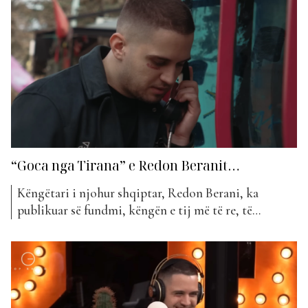
muzika, natyra dhe kultura përplasen. Ky është më
shumë se një festival, është një lëvizje....
“Goca nga Tirana” e Redon Beranit…
Këngëtari i njohur shqiptar, Redon Berani, ka
publikuar së fundmi, këngën e tij më të re, të
titulluar “Gocë nga Tirana”. Ky projekt është një
version i rikthyer i këngës që u interpretua nga Ermal
Fejzullahu vitet e shkuara. Teksti i këngës është
shkruar nga vetë Redoni, me beat nga...