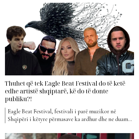
arritur të prekin finalen, po presin me padurim
momentin final, ku një prej tyre do të rrëmbejë
çmimin e madh. Si kurrë më parë,...
Thuhet që tek Eagle Beat Festival do të ketë
edhe artistë shqiptarë, kë do të donte
publiku?!
Eagle Beat Festival, festivali i parë muzikor në
Shqipëri i këtyre përmasave ka ardhur dhe ne duam
që ju të jeni pjesë e historisë. I vendosur pranë
Liqenit Artificial, Festivali Eagle Beat është vendi ku