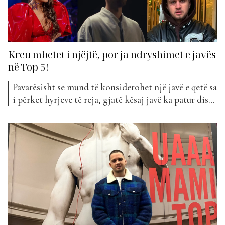
Kreu mbetet i njëjtë, por ja ndryshimet e javës
në Top 5!
Pavarësisht se mund të konsiderohet një javë e qetë sa
i përket hyrjeve të reja, gjatë kësaj javë ka patur disa
ndryshime në pozicionimin e këngëve në klasifikim.
E këtu e kemi fjalën tek pozicionimi në Top 5. Kreu i
javës edhe këtë herë ka mbetur i njëjtë, me Gjestin...