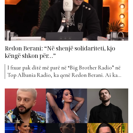
Redon Berani: “Në shenjë solidariteti, kjo
këngë shkon për…”
I ftuar pak ditë më parë në “Big Brother Radio” në
Top Albania Radio, ka qenë Redon Berani. Ai ka
prezantuar këngën e tij të re “Gocë nga Tirana”, si
dhe ka komentuar disa nga ngjarjet më të bujshme të
ndodhura së fundmi në shtëpinë e “Big Brother VIP
4”. ...