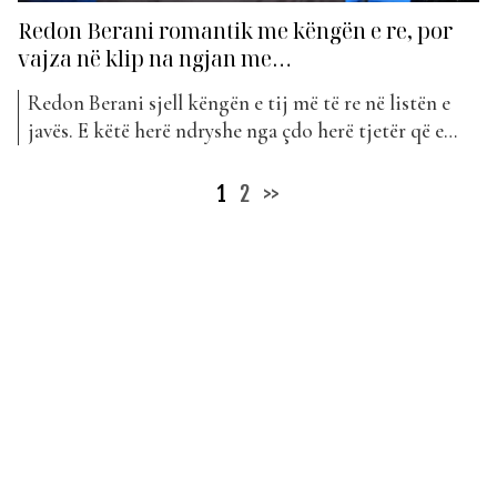
Redon Berani romantik me këngën e re, por
vajza në klip na ngjan me…
Redon Berani sjell këngën e tij më të re në listën e
javës. E këtë herë ndryshe nga çdo herë tjetër që e
kemi parë, më romantik se kurrë. “Dashni me therra”
mban titullin projekti i tij i ri që vjen këtë javë në
Posts
1
2
>>
klasifikimin e “The Top List”. Te...
pagination