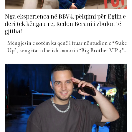
Nga eksperienca në BBV4, pëlqimi për Eglin e
deri tek kënga e re, Redon Berani i zbulon të
gjitha!
Mëngjesin e sotëm ka qenë i ftuar në studion e “Wake
Up”, këngëtari dhe ish-banori i “Big Brother VIP 4”,
Redon Berani. Ai ka folur më shumë për
eksperiencën e tij në këtë reality show, banorët e tij
të preferuar, por dhe shumë të pathëna të tjera… Si ka
ndryshuar...