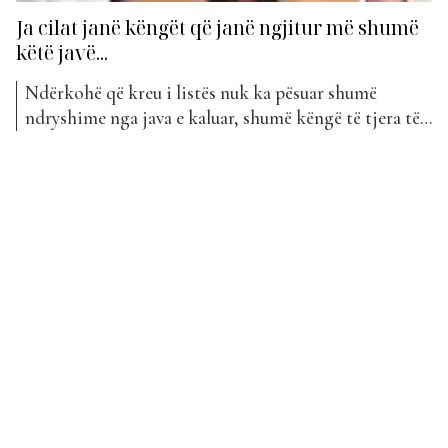
Ja cilat janë këngët që janë ngjitur më shumë
këtë javë...
Ndërkohë që kreu i listës nuk ka pësuar shumë
ndryshime nga java e kaluar, shumë këngë të tjera të
listës janë votuar më shumë nga publiku shqiptar,
duke u ngjitur sa më lart në klasifikim. Projekti më i
ri nga Dafina Zeqiri i titulluar “Happy Birthday” ka
vetëm 2 javë...