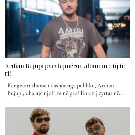
në “The Top List”, Top...
Ardian Bujupi paralajmëron albumin e tij të
ri!
Këngëtari shumë i dashur nga publiku, Ardian
Bujupi, dha një njoftim në profilin e tij zyrtar në
Instagram. Artisti paralajmëroi albumin e tij më të
ri, të cilin do ta titullojë “Vegeta”. Diçka që ra në sy
ishte heqja e të gjitha postimeve paraprake nga ai,
duke e lënë vetëm...