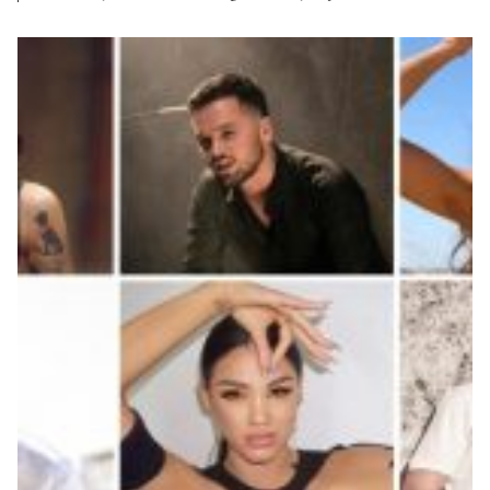
eksperimentuar disa herë me stilin e tyre të flokëve,
nga flokë të gjatë në ato të shkurtër. Nisur nga
votimet tuaja në InstaStory, ju keni vendosur se ata
ngjajnë...