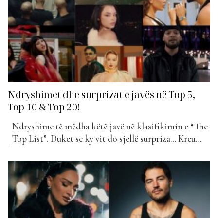
festive,...
Ndryshimet dhe surprizat e javës në Top 5,
Top 10 & Top 20!
Ndryshime të mëdha këtë javë në klasifikimin e “The
Top List”. Duket se ky vit do sjellë surpriza… Kreu
këtë javë dhe këtë fillimvit, i përket Yll Limanit me
projektin e tij të fundit, “Dje”. Kjo këngë është rritur
me një pozicion nga java e kaluar, duke ‘ia rrëmbyer’
fronin...