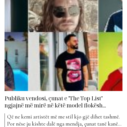
Publiku vendosi, çunat e "The Top List"
ngjajnë më mirë në këtë model flokësh...
Që ne kemi artistët më me stil kjo gjë dihet tashmë.
Por nëse ju kishte dalë nga mendja, çunat tanë kanë