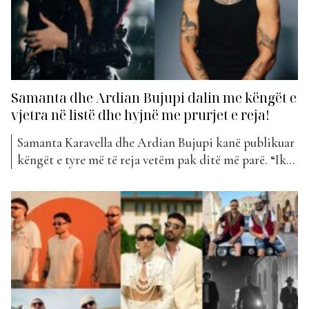
Samanta dhe Ardian Bujupi dalin me këngët e
vjetra në listë dhe hyjnë me prurjet e reja!
Samanta Karavella dhe Ardian Bujupi kanë publikuar
këngët e tyre më të reja vetëm pak ditë më parë. “Ike
ti” dhe “OMW” janë dy nga hyrjet më të reja të kësaj
jave në “The Top List”. Kënga “Ike Ti” nga Samanta
është një ritëm i shpejtë dhe energjik, që flet...