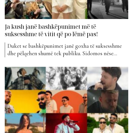
Ja kush janë bashkëpunimet më të
suksesshme të vitit që po lëmë pas!
Duket se bashkëpunimet janë goxha të suksesshme
dhe pëlqehen shumë tek publiku. Sidomos nëse
hedhim një vështrim në klasifikimin e “The Top List”
gjatë këtij viti, do të vëmë re se vërtet disa artistë
duke bashkuar forcat së bashku, kanë sjellë hite të
papërsëritshme. Por cilat kanë qenë disa nga...