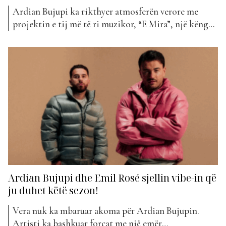
Ardian Bujupi ka rikthyer atmosferën verore me
projektin e tij më të ri muzikor, “E Mira”, një këngë
që vjen me ritme të lehta, melodi të kapshme dhe
energjinë që nuk mungon në ditët e nxehta të
sezonit. Që në dëgjimin e parë, “E Mira” krijon
ndjesinë e një kënge...
Ardian Bujupi dhe Emil Rosé sjellin vibe-in që
ju duhet këtë sezon!
Vera nuk ka mbaruar akoma për Ardian Bujupin.
Artisti ka bashkuar forcat me një emër