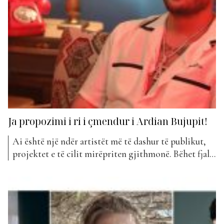
Ja propozimi i ri i çmendur i Ardian Bujupit!
Ai është një ndër artistët më të dashur të publikut,
projektet e të cilit mirëpriten gjithmonë. Bëhet fjalë
për Ardian Bujupin i cili zbulon nga një surprizë sa i
përket projekteve muzikore që menjëherë
shndërrohen në hite. Ardian Bujupi ka publikuar
projektin e tij më të ri të titulluar “Tranova”....