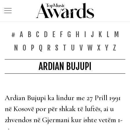
#
A
B
C
D
E
F
G
H
I
J
K
L
M
N
O
P
Q
R
S
T
U
V
W
X
Y
Z
ARDIAN BUJUPI
Ardian Bujupi ka lindur me 27 Prill 1991
në Kosovë por për shkak të luftës, ai u
zhvendos në Gjermani kur ishte vetëm 1-