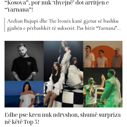
“Kosova”, por nuk ‘thyejnë’ dot arritjen e
“Yarnana”!
Ardian Bujupi dhe The Ironix kanë gjetur së bashku
gjuhën e përbashkët të suksesit. Pas hitit “Yarnana”
tani vijnë me një tjetër projekt. “Kosova” mban
titullin kënga e tyre e re që ka hyrë këtë javë në “The
Top List”. Ky projekt është i dyti brenda një kohe të
shkurtër...
Edhe pse kreu nuk ndryshon, shumë surpriza
në këtë Top 5!