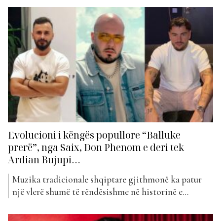
për këtë javë, me vendin e parë që e rrëmbejnë sërish
The Ironix dhe Ardian Bujupi me “Yarnana”, për të
dytën javë radhazi....
Evolucioni i këngës popullore “Balluke
prerë”, nga Saix, Don Phenom e deri tek
Ardian Bujupi…
Muzika tradicionale shqiptare gjithmonë ka patur
një vlerë shumë të rëndësishme në historinë e
popullit shqiptar. Edhe pse shumë vite kanë kaluar
nga krijimi i tyre, njerëzit janë munduar ta ruajnë atë