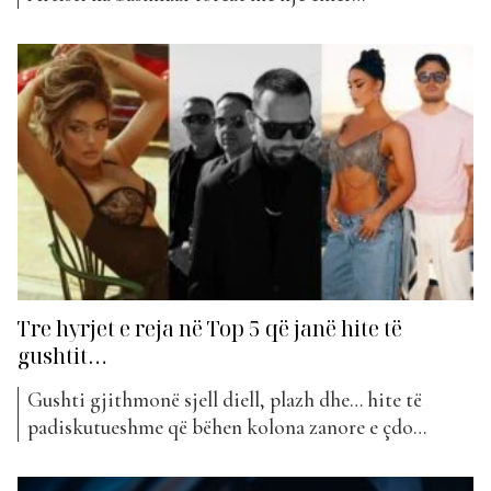
ndërkombëtar për të sjellë një tjetër hit. “Move your
body” mban titullin projekti i ri i kësaj dyshje që
vjen në klasifikimin e javës në “The Top List”. Kjo
është kënga e duhur që do...
Tre hyrjet e reja në Top 5 që janë hite të
gushtit…
Gushti gjithmonë sjell diell, plazh dhe… hite të
padiskutueshme që bëhen kolona zanore e çdo
momenti veror. Këtë herë, tre këngë tre këngë të reja
të javës, i përshtaten më së miri këtij përshkrimi. Po