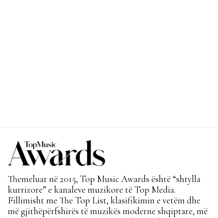
Themeluar në 2015, Top Music Awards është “shtylla
kurrizore” e kanaleve muzikore të Top Media.
Fillimisht me The Top List, klasifikimin e vetëm dhe
më gjithëpërfshirës të muzikës moderne shqiptare, më