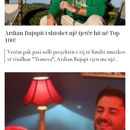
Ardian Bujupit i shtohet një tjetër hit në Top
100!
Vetëm pak pasi solli projektin e tij të fundit muzikor
të titulluar ”Tranova”, Ardian Bujupi vjen me një
tjetër publikim. Kënga e tij më e re që është bërë
pjesë e ”The Top List” këtë javë mban titullin
”Lotto”. Duket se kohët e fundit Ardiani ka qenë
mjaft produktiv duke...