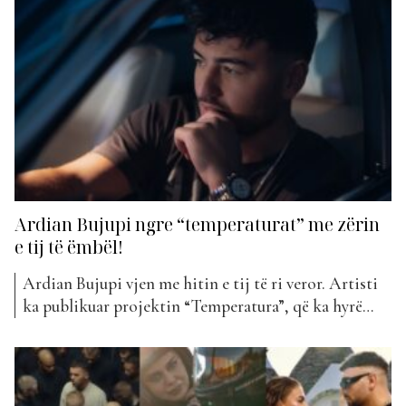
flasim për “Ego” nga Elvana Gjata, “A m’don ti” nga
NRG Band dhe “Për Ty” nga...
Ardian Bujupi ngre “temperaturat” me zërin
e tij të ëmbël!
Ardian Bujupi vjen me hitin e tij të ri veror. Artisti
ka publikuar projektin “Temperatura”, që ka hyrë
këtë javë në klasifikimin e “The Top List”.
Kënga “Temperatura“ nga Ardian Bujupi është një
ndër hitet më ritmike dhe tërheqëse të repertorit të
tij. Ky projekt sjell një atmosferë mjaft verore dhe