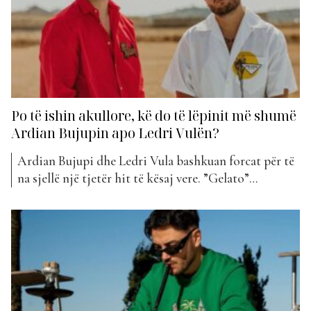
Po të ishin akullore, kë do të lëpinit më shumë
Ardian Bujupin apo Ledri Vulën?
Ardian Bujupi dhe Ledri Vula bashkuan forcat për të
na sjellë një tjetër hit të kësaj vere. ”Gelato”
titullohet bashkëpunimi i tyre që ka hyrë këtë javë në
klasifikimin e ”The Top List”. Artistët shqiptarë
kanë qenë mjaft aktivë kohët e fundit duke sjellë
shpesh projekte të reja. E duket...