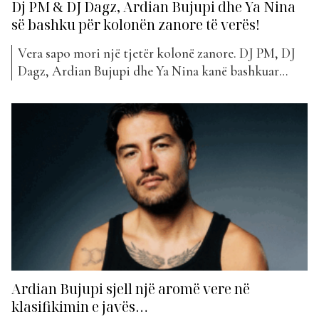
Dj PM & DJ Dagz, Ardian Bujupi dhe Ya Nina
së bashku për kolonën zanore të verës!
Vera sapo mori një tjetër kolonë zanore. DJ PM, DJ
Dagz, Ardian Bujupi dhe Ya Nina kanë bashkuar
energjitë në projektin më të ri muzikor, “Pam Pam”,
një këngë ritmike që premton të dëgjohet gjatë
gjithë sezonit. “Pam Pam” sjell një kombinim të
muzikës moderne me ritme që të ftojnë të...
Ardian Bujupi sjell një aromë vere në
klasifikimin e javës…