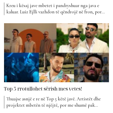
Kreu i kësaj jave mbetet i pandryshuar nga java e
kaluar. Luiz Ejlli vazhdon të qëndrojë në fron, por
surprizat më të mëdha janë në Top 5. Vendi i dytë
këtë javë ka shkuar për “Një gotë” nga Vanesa Sono.
Kjo baladë romantike është pëlqyer shumë nga fansat
dhe është...
Top 5 rrotullohet sërish mes vetes!
Thuajse asnjë e re në Top 5 këtë javë. Artistët dhe
projektet mbetën të njëjtë, por me shumë pak
ndryshime në renditje… Kreu qëndron i njëjtë edhe