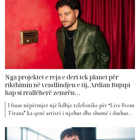
duke e trashëguar brez pas brezi. Influenca e kësaj
muzike duket sikur ka marrë përhapje të gjerë edhe...
Nga projektet e reja e deri tek planet për
rikthimin në vendlindjen e tij, Ardian Bujupi
hap si rrallëherë zemrën…
I ftuar nëpërmjet një lidhje telefonike për “Live From
Tirana” ka qenë artisti i njohur dhe shumë i dashur
për publikun, Ardian Bujupi. Ai së fundmi ka
bashkëpunuar me The Ironix për të sjellë projektin
“Yarnana”, i cili këtë javë ka rrëmbyer vendin e parë