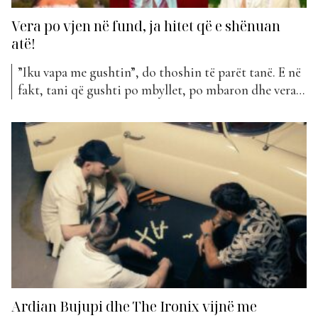
Vera po vjen në fund, ja hitet që e shënuan
atë!
”Iku vapa me gushtin”, do thoshin të parët tanë. E në
fakt, tani që gushti po mbyllet, po mbaron dhe vera.
Ky sezon na ka njohur me disa hite mjaft të
suksesshme, por disa prej tyre janë votuar më shumti
nga ju për të qenë në vend të parë të...
Ardian Bujupi dhe The Ironix vijnë me