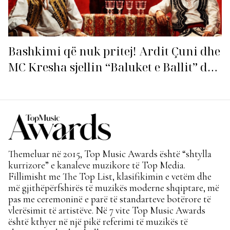
Bashkimi që nuk pritej! Ardit Çuni dhe
MC Kresha sjellin “Baluket e Ballit” dhe
ndezin rrjetin!
Themeluar në 2015, Top Music Awards është “shtylla
kurrizore” e kanaleve muzikore të Top Media.
Fillimisht me The Top List, klasifikimin e vetëm dhe
më gjithëpërfshirës të muzikës moderne shqiptare, më
pas me ceremoninë e parë të standarteve botërore të
vlerësimit të artistëve. Në 7 vite Top Music Awards
është kthyer në një pikë referimi të muzikës të