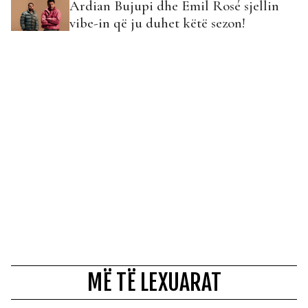
Ardian Bujupi dhe Emil Rosé sjellin
vibe-in që ju duhet këtë sezon!
MË TË LEXUARAT