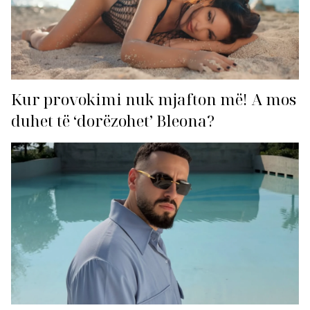
Kur provokimi nuk mjafton më! A mos
duhet të ‘dorëzohet’ Bleona?