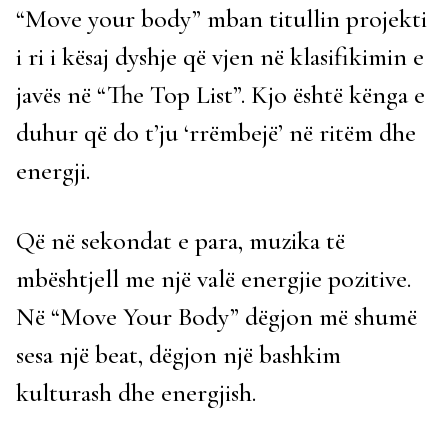
“Move your body” mban titullin projekti
i ri i kësaj dyshje që vjen në klasifikimin e
javës në “The Top List”. Kjo është kënga e
duhur që do t’ju ‘rrëmbejë’ në ritëm dhe
energji.
Që në sekondat e para, muzika të
mbështjell me një valë energjie pozitive.
Në “Move Your Body” dëgjon më shumë
sesa një beat, dëgjon një bashkim
kulturash dhe energjish.