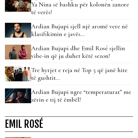
Ya Nina së bashku për kolonën zanore
të verës!
Ardian Bujupi sjell një aromë vere në
klasifikimin e javës…
Ardian Bujupi dhe Emil Rosé sjellin
vibe-in që ju duhet këtë sezon!
Tre hyrjet e reja në Top 5 që janë hite
të gushtit…
Ardian Bujupi ngre “temperaturat” me
zërin e tij të ëmbël!
EMIL ROSÉ