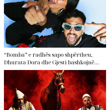
“Bomba” e radhës sapo shpërtheu,
Dhurata Dora dhe Gjesti bashkojnë
fuqitë me “Gasolina”!