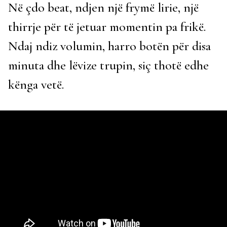
Në çdo beat, ndjen një frymë lirie, një
thirrje për të jetuar momentin pa frikë.
Ndaj ndiz volumin, harro botën për disa
minuta dhe lëvize trupin, siç thotë edhe
kënga vetë.