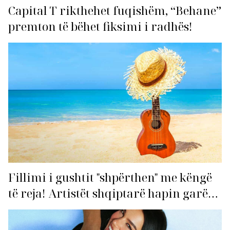
Capital T rikthehet fuqishëm, “Behane”
premton të bëhet fiksimi i radhës!
Fillimi i gushtit "shpërthen" me këngë
të reja! Artistët shqiptarë hapin garën
për hitin e verës!