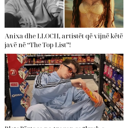
Anixa dhe LLOCH, artistët që vijnë këtë
javë në “The Top List”!