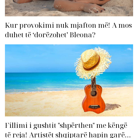
Kur provokimi nuk mjafton më! A mos
duhet të ‘dorëzohet’ Bleona?
Fillimi i gushtit "shpërthen" me këngë
të reja! Artistët shqiptarë hapin garën