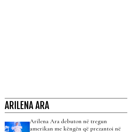
ARILENA ARA
Arilena Ara debuton në tregun
amerikan me këngën që prezantoi në