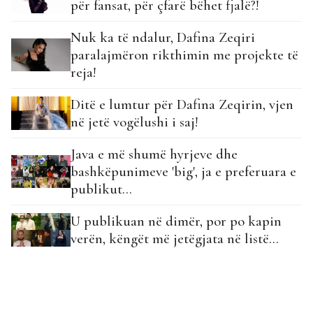
për fansat, për çfarë bëhet fjalë?!
Nuk ka të ndalur, Dafina Zeqiri
paralajmëron rikthimin me projekte të
reja!
Ditë e lumtur për Dafina Zeqirin, vjen
në jetë vogëlushi i saj!
Java e më shumë hyrjeve dhe
bashkëpunimeve 'big', ja e preferuara e
publikut...
U publikuan në dimër, por po kapin
verën, këngët më jetëgjata në listë...