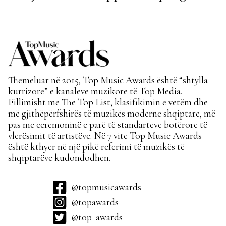
për hitin e verës!
Themeluar në 2015, Top Music Awards është “shtylla
kurrizore” e kanaleve muzikore të Top Media.
Fillimisht me The Top List, klasifikimin e vetëm dhe
më gjithëpërfshirës të muzikës moderne shqiptare, më
pas me ceremoninë e parë të standarteve botërore të
vlerësimit të artistëve. Në 7 vite Top Music Awards
është kthyer në një pikë referimi të muzikës të
shqiptarëve kudondodhen.
@topmusicawards
@topawards
@top_awards