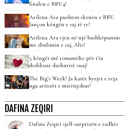
finalen e BBV4!
Arilena Ara pushton skenën e BBV,
lançon këngën e saj të re!
Arilena Ara vjen në një bashkëpunim
me zbulimin e saj, Alis!
5 këngët më romantike për t’ia
dedikuar dashurisë suaj!
The Big’s Week! Ja katër hyrjet e reja
nga artistët e mirënjohur!
DAFINA ZEQIRI
Dafina Zeqiri sjell surprizën e radhës