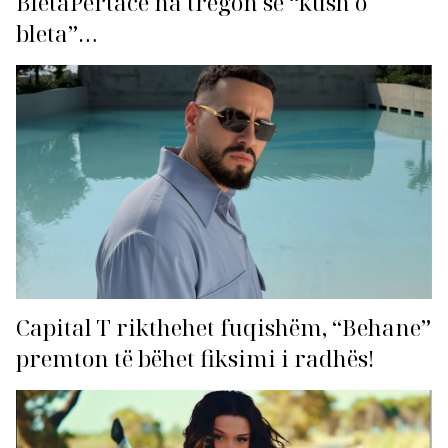
BletaPërtace na tregon se “kush o
bleta”…
Capital T rikthehet fuqishëm, “Behane”
premton të bëhet fiksimi i radhës!