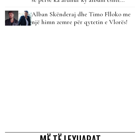
Alban Skënderaj dhe Timo Flloko me
një himn zemre për qytetin e Vlorës!