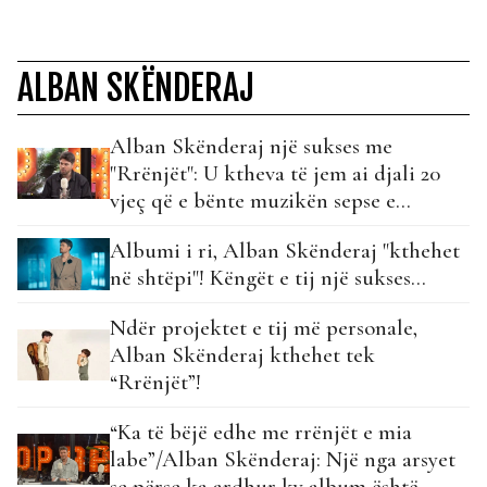
ALBAN SKËNDERAJ
Alban Skënderaj një sukses me
"Rrënjët": U ktheva të jem ai djali 20
vjeç që e bënte muzikën sepse e
dashuronte…
Albumi i ri, Alban Skënderaj "kthehet
në shtëpi"! Këngët e tij një sukses...
Ndër projektet e tij më personale,
Alban Skënderaj kthehet tek
“Rrënjët”!
“Ka të bëjë edhe me rrënjët e mia
labe”/Alban Skënderaj: Një nga arsyet
se përse ka ardhur ky album është…