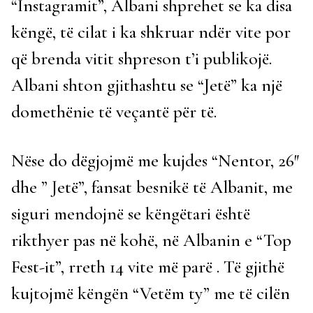
“Instagramit”, Albani shprehet se ka disa
këngë, të cilat i ka shkruar ndër vite por
që brenda vitit shpreson t’i publikojë.
Albani shton gjithashtu se “Jetë” ka një
domethënie të veçantë për të.
Nëse do dëgjojmë me kujdes “Nentor, 26″
dhe ” Jetë”, fansat besnikë të Albanit, me
siguri mendojnë se këngëtari është
rikthyer pas në kohë, në Albanin e “Top
Fest-it”, rreth 14 vite më parë . Të gjithë
kujtojmë këngën “Vetëm ty” me të cilën