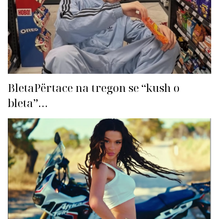
BletaPërtace na tregon se “kush o
bleta”…