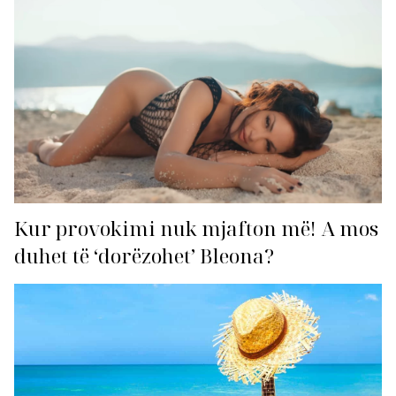
Kur provokimi nuk mjafton më! A mos
duhet të ‘dorëzohet’ Bleona?