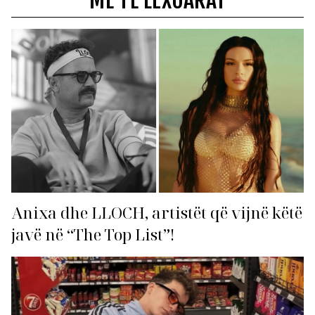
MË TË LEXUARAT
Anixa dhe LLOCH, artistët që vijnë këtë
javë në “The Top List”!