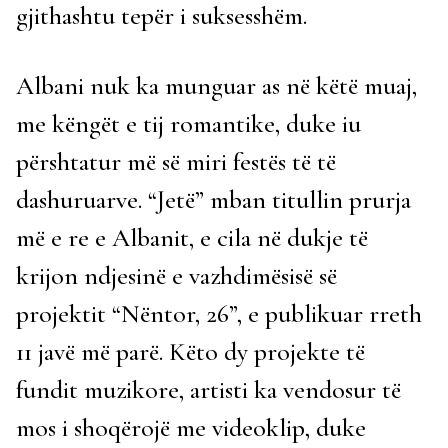
gjithashtu tepër i suksesshëm.
Albani nuk ka munguar as në këtë muaj,
me këngët e tij romantike, duke iu
përshtatur më së miri festës të të
dashuruarve. “Jetë” mban titullin prurja
më e re e Albanit, e cila në dukje të
krijon ndjesinë e vazhdimësisë së
projektit “Nëntor, 26”, e publikuar rreth
11 javë më parë. Këto dy projekte të
fundit muzikore, artisti ka vendosur të
mos i shoqërojë me videoklip, duke