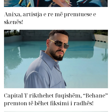
Anixa, artistja e re më premtuese e
skenës!
Capital T rikthehet fuqishëm, “Behane”
premton të bëhet fiksimi i radhës!