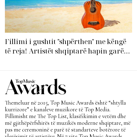
Fillimi i gushtit "shpërthen" me këngë
të reja! Artistët shqiptarë hapin garën
për hitin e verës!
Themeluar në 2015, Top Music Awards është “shtylla
kurrizore” e kanaleve muzikore të Top Media.
Fillimisht me The Top List, klasifikimin e vetëm dhe
më gjithëpërfshirës të muzikës moderne shqiptare, më
pas me ceremoninë e parë të standarteve botërore të
vlerësimit të artistëve. Në 7 vite Top Music Awards