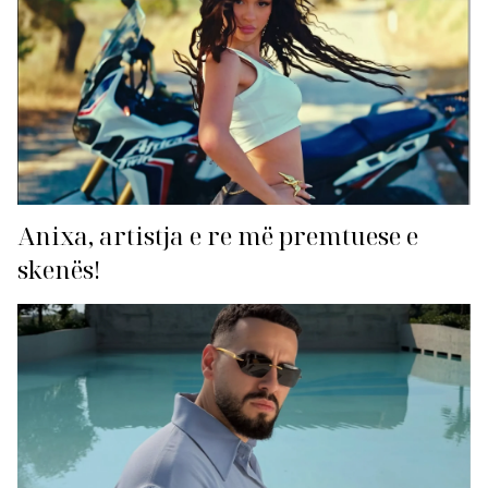
Anixa, artistja e re më premtuese e
skenës!