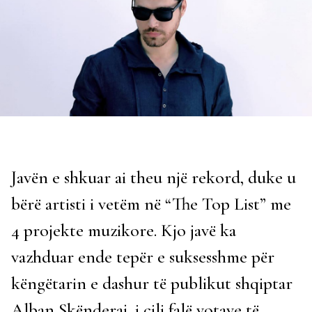
Javën e shkuar ai theu një rekord, duke u
bërë artisti i vetëm në “The Top List” me
4 projekte muzikore. Kjo javë ka
vazhduar ende tepër e suksesshme për
këngëtarin e dashur të publikut shqiptar
Alban Skënderaj, i cili falë votave të