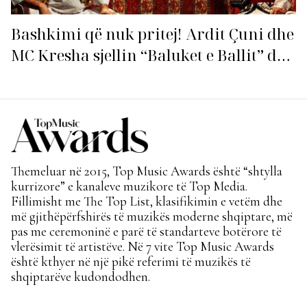
Bashkimi që nuk pritej! Ardit Çuni dhe
MC Kresha sjellin “Baluket e Ballit” dhe
ndezin rrjetin!
Themeluar në 2015, Top Music Awards është “shtylla
kurrizore” e kanaleve muzikore të Top Media.
Fillimisht me The Top List, klasifikimin e vetëm dhe
më gjithëpërfshirës të muzikës moderne shqiptare, më
pas me ceremoninë e parë të standarteve botërore të
vlerësimit të artistëve. Në 7 vite Top Music Awards
është kthyer në një pikë referimi të muzikës të
shqiptarëve kudondodhen.