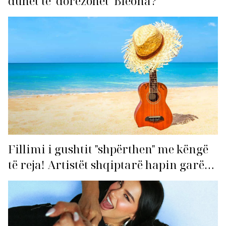
duhet të ‘dorëzohet’ Bleona?
Fillimi i gushtit "shpërthen" me këngë
të reja! Artistët shqiptarë hapin garën
për hitin e verës!