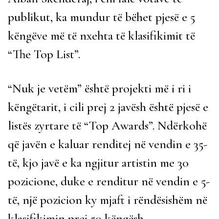
publikut, ka mundur të bëhet pjesë e 5
këngëve më të nxehta të klasifikimit të
“The Top List”.
“Nuk je vetëm” është projekti më i ri i
këngëtarit, i cili prej 2 javësh është pjesë e
listës zyrtare të “Top Awards”. Ndërkohë
që javën e kaluar renditej në vendin e 35-
të, kjo javë e ka ngjitur artistin me 30
pozicione, duke e renditur në vendin e 5-
të, një pozicion ky mjaft i rëndësishëm në
klasifikimin prej 50 këngësh.