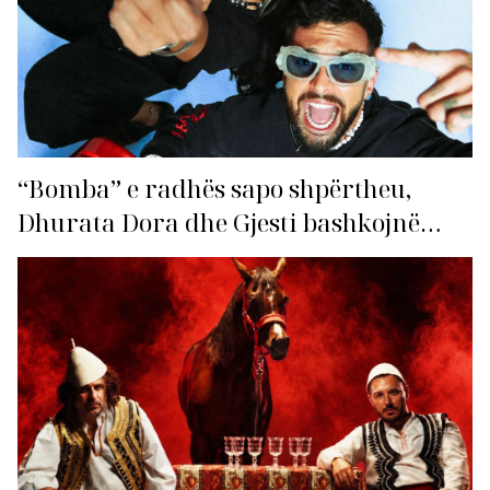
“Bomba” e radhës sapo shpërtheu,
Dhurata Dora dhe Gjesti bashkojnë
fuqitë me “Gasolina”!