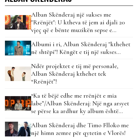
Alban Skënderaj një sukses me
"Rrënjët": U ktheva të jem ai djali 20
vjeç që e bënte muzikën sepse e
dashuronte…
Albumi i ri, Alban Skënderaj "kthehet
në shtëpi"! Këngët e tij një sukses...
Ndër projektet e tij më personale,
Alban Skënderaj kthehet tek
“Rrënjët”!
“Ka të bëjë edhe me rrënjët e mia
labe”/Alban Skënderaj: Një nga arsyet
se përse ka ardhur ky album është…
Alban Skënderaj dhe Timo Flloko me
një himn zemre për qytetin e Vlorës!