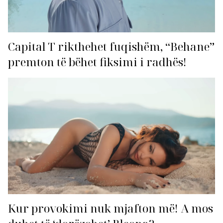
Capital T rikthehet fuqishëm, “Behane”
premton të bëhet fiksimi i radhës!
Kur provokimi nuk mjafton më! A mos