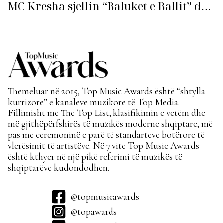
MC Kresha sjellin “Baluket e Ballit” dhe
ndezin rrjetin!
Themeluar në 2015, Top Music Awards është “shtylla
kurrizore” e kanaleve muzikore të Top Media.
Fillimisht me The Top List, klasifikimin e vetëm dhe
më gjithëpërfshirës të muzikës moderne shqiptare, më
pas me ceremoninë e parë të standarteve botërore të
vlerësimit të artistëve. Në 7 vite Top Music Awards
është kthyer në një pikë referimi të muzikës të
shqiptarëve kudondodhen.
@topmusicawards
@topawards