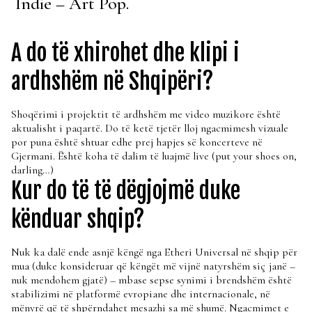
Indie – Art Pop.
A do të xhirohet dhe klipi i
ardhshëm në Shqipëri?
Shoqërimi i projektit të ardhshëm me video muzikore është
aktualisht i paqartë. Do të ketë tjetër lloj ngacmimesh vizuale
por puna është shtuar edhe prej hapjes së koncerteve në
Gjermani. Është koha të dalim të luajmë live (put your shoes on,
darling…)
Kur do të të dëgjojmë duke
kënduar shqip?
Nuk ka dalë ende asnjë këngë nga Etheri Universal në shqip për
mua (duke konsideruar që këngët më vijnë natyrshëm siç janë –
nuk mendohem gjatë) – mbase sepse synimi i brendshëm është
stabilizimi në platformë evropiane dhe internacionale, në
mënyrë që të shpërndahet mesazhi sa më shumë. Ngacmimet e