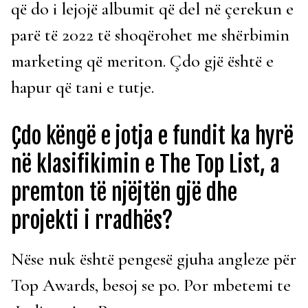
që do i lejojë albumit që del në çerekun e
parë të 2022 të shoqërohet me shërbimin
marketing që meriton. Çdo gjë është e
hapur që tani e tutje.
Çdo këngë e jotja e fundit ka hyrë
në klasifikimin e The Top List, a
premton të njëjtën gjë dhe
projekti i rradhës?
Nëse nuk është pengesë gjuha angleze për
Top Awards, besoj se po. Por mbetemi te