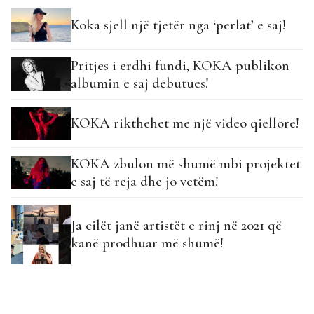
Koka sjell një tjetër nga ‘perlat’ e saj!
Pritjes i erdhi fundi, KOKA publikon
albumin e saj debutues!
KOKA rikthehet me një video qiellore!
KOKA zbulon më shumë mbi projektet
e saj të reja dhe jo vetëm!
Ja cilët janë artistët e rinj në 2021 që
kanë prodhuar më shumë!