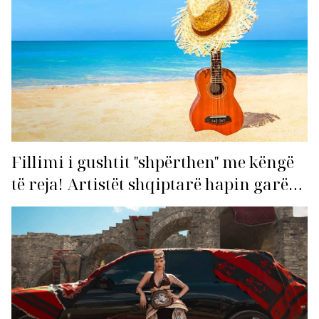
Fillimi i gushtit "shpërthen" me këngë
të reja! Artistët shqiptarë hapin garën
për hitin e verës!