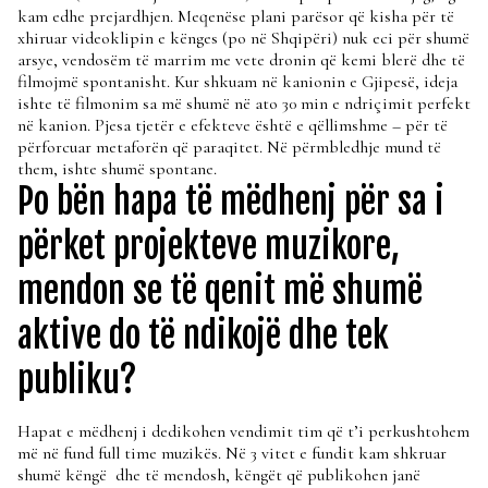
kam edhe prejardhjen. Meqenëse plani parësor që kisha për të
xhiruar videoklipin e kënges (po në Shqipëri) nuk eci për shumë
arsye, vendosëm të marrim me vete dronin që kemi blerë dhe të
filmojmë spontanisht. Kur shkuam në kanionin e Gjipesë, ideja
ishte të filmonim sa më shumë në ato 30 min e ndriçimit perfekt
në kanion. Pjesa tjetër e efekteve është e qëllimshme – për të
përforcuar metaforën që paraqitet. Në përmbledhje mund të
them, ishte shumë spontane.
Po bën hapa të mëdhenj për sa i
përket projekteve muzikore,
mendon se të qenit më shumë
aktive do të ndikojë dhe tek
publiku?
Hapat e mëdhenj i dedikohen vendimit tim që t’i perkushtohem
më në fund full time muzikës. Në 3 vitet e fundit kam shkruar
shumë këngë dhe të mendosh, këngët që publikohen janë