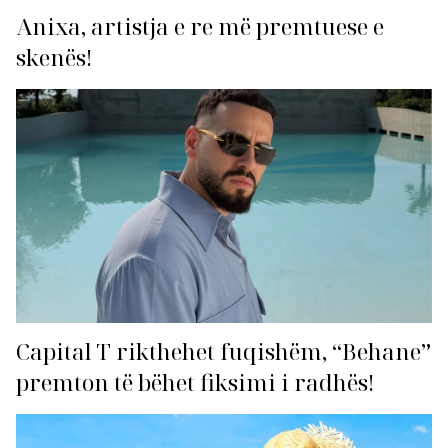
Anixa, artistja e re më premtuese e
skenës!
Capital T rikthehet fuqishëm, “Behane”
premton të bëhet fiksimi i radhës!