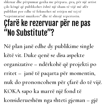
shkruar dhe përpunuar goxha me përpara…pra, për një artist
çdo këngë që publikohet është një shans të vijë më afër
publikut por edhe të fokusohet në rritjen më tej të
“veprimtarisë muzikore” dhe të shtojë repertorin.
Çfarë ke rezervuar për ne pas
“No Substitute”?
Në plan janë edhe dy publikime single
këtë vit. Duke qenë se disa aspekte
organizative – ndërkohë që projekti po
rritet – janë të paqarta për momentin,
nuk do prononcohem për çfarë do të vijë.
KOKA sapo ka marrë një fond të
konsiderueshëm nga shteti gjeman – gjë