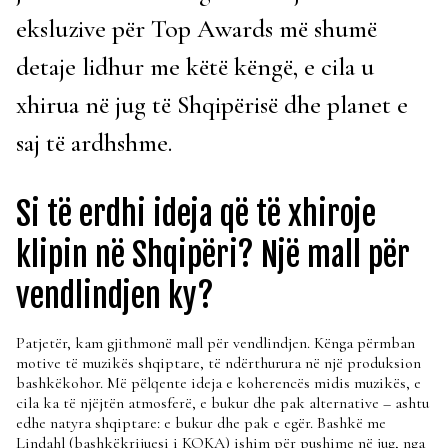
eksluzive për Top Awards më shumë
detaje lidhur me këtë këngë, e cila u
xhirua në jug të Shqipërisë dhe planet e
saj të ardhshme.
Si të erdhi ideja që të xhiroje
klipin në Shqipëri? Një mall për
vendlindjen ky?
Patjetër, kam gjithmonë mall për vendlindjen. Kënga përmban
motive të muzikës shqiptare, të ndërthurura në një produksion
bashkëkohor. Më pëlqente ideja e koherencës midis muzikës, e
cila ka të njëjtën atmosferë, e bukur dhe pak alternative – ashtu
edhe natyra shqiptare: e bukur dhe pak e egër. Bashkë me
Lindahl (bashkëkrijuesi i KOKA) ishim për pushime në jug, nga