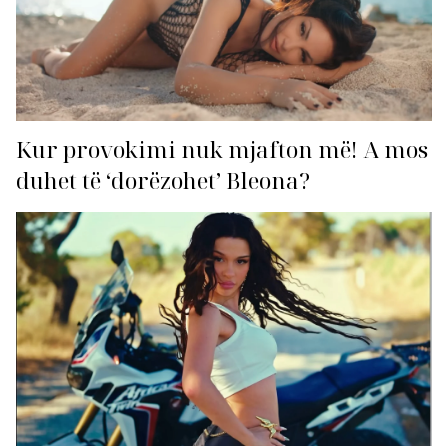
Kur provokimi nuk mjafton më! A mos
duhet të ‘dorëzohet’ Bleona?