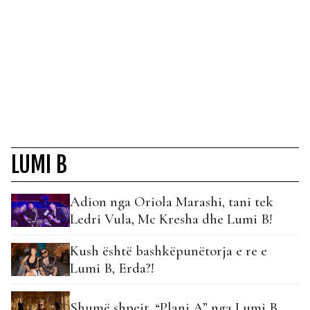
LUMI B
Adion nga Oriola Marashi, tani tek
Ledri Vula, Mc Kresha dhe Lumi B!
Kush është bashkëpunëtorja e re e
Lumi B, Erda?!
Shumë shpejt, “Plani A” nga Lumi B…