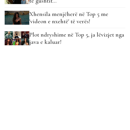
të gushtit…
Xhensila menjëherë në Top 5 me
'videon e nxehtë' të verës!
Plot ndryshime në Top 5, ja lëvizjet nga
java e kaluar!