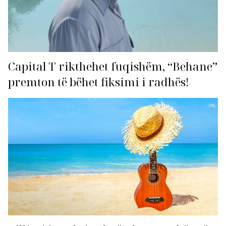
Capital T rikthehet fuqishëm, “Behane”
premton të bëhet fiksimi i radhës!