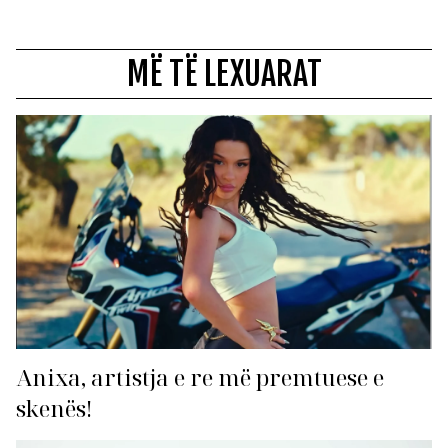
MË TË LEXUARAT
Anixa, artistja e re më premtuese e
skenës!