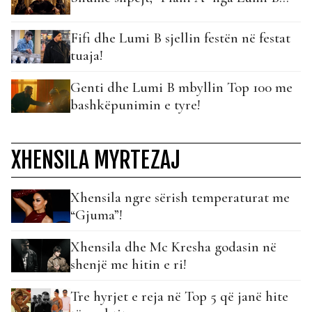
Fifi dhe Lumi B sjellin festën në festat
tuaja!
Genti dhe Lumi B mbyllin Top 100 me
bashkëpunimin e tyre!
XHENSILA MYRTEZAJ
Xhensila ngre sërish temperaturat me
“Gjuma”!
Xhensila dhe Mc Kresha godasin në
shenjë me hitin e ri!
Tre hyrjet e reja në Top 5 që janë hite