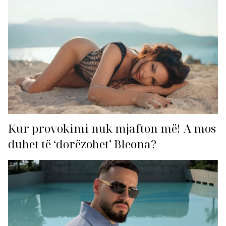
Kur provokimi nuk mjafton më! A mos
duhet të ‘dorëzohet’ Bleona?