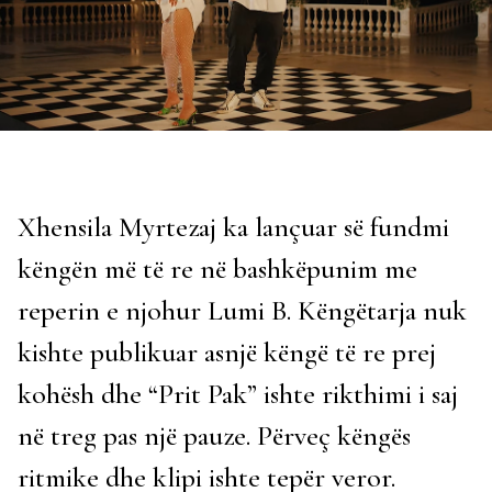
Xhensila Myrtezaj ka lançuar së fundmi
këngën më të re në bashkëpunim me
reperin e njohur Lumi B. Këngëtarja nuk
kishte publikuar asnjë këngë të re prej
kohësh dhe “Prit Pak” ishte rikthimi i saj
në treg pas një pauze. Përveç këngës
ritmike dhe klipi ishte tepër veror.