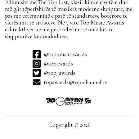
Fillimisht me The Top List, klasifikimin e vetëm dhe
më gjithëpërfshirës të muzikës moderne shqiptare, më
pas me ceremoninë e parë të standarteve botërore të
vlerësimit të artistëve. Në 7 vite Top Music Awards
është kthyer në një pikë referimi të muzikës të
shqiptarëve kudondodhen.
@topmusicawards
@topawards
@top_awards
topawards@top-channel.tv
Copyright © 2026