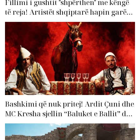
Fillimi i gushtit "shpërthen" me këngë
të reja! Artistët shqiptarë hapin garën
për hitin e verës!
Bashkimi që nuk pritej! Ardit Çuni dhe
MC Kresha sjellin “Baluket e Ballit” dhe
ndezin rrjetin!