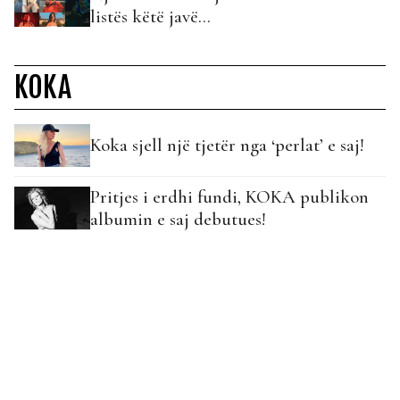
listës këtë javë…
KOKA
Koka sjell një tjetër nga ‘perlat’ e saj!
Pritjes i erdhi fundi, KOKA publikon
albumin e saj debutues!