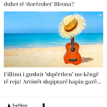
duhet të ‘dorëzohet’ Bleona?
Fillimi i gushtit "shpërthen" me këngë
të reja! Artistët shqiptarë hapin garën
për hitin e verës!