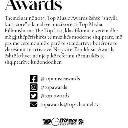
Themeluar në 2015, Top Music Awards është “shtylla
kurrizore” e kanaleve muzikore të Top Media.
Fillimisht me The Top List, klasifikimin e vetëm dhe
më gjithëpërfshirës të muzikës moderne shqiptare, më
pas me ceremoninë e parë të standarteve botërore të
vlerësimit të artistëve. Në 7 vite Top Music Awards
është kthyer në një pikë referimi të muzikës të
shqiptarëve kudondodhen.
@topmusicawards
@topawards
@top_awards
topawards@top-channel.tv