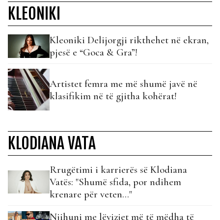
KLEONIKI
Kleoniki Delijorgji rikthehet në ekran,
pjesë e “Goca & Gra”!
Artistet femra me më shumë javë në
klasifikim në të gjitha kohërat!
KLODIANA VATA
Rrugëtimi i karrierës së Klodiana
Vatës: "Shumë sfida, por ndihem
krenare për veten..."
Njihuni me lëvizjet më të mëdha të