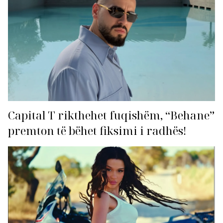
Capital T rikthehet fuqishëm, “Behane”
premton të bëhet fiksimi i radhës!