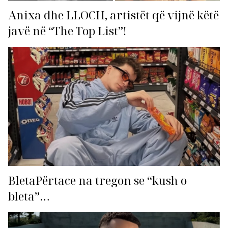
Anixa dhe LLOCH, artistët që vijnë këtë
javë në “The Top List”!
BletaPërtace na tregon se “kush o
bleta”…