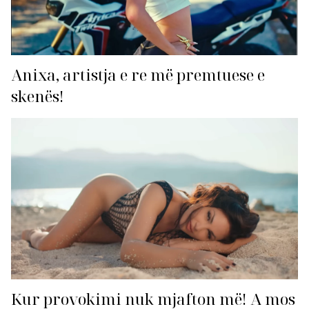
Anixa, artistja e re më premtuese e
skenës!
Kur provokimi nuk mjafton më! A mos