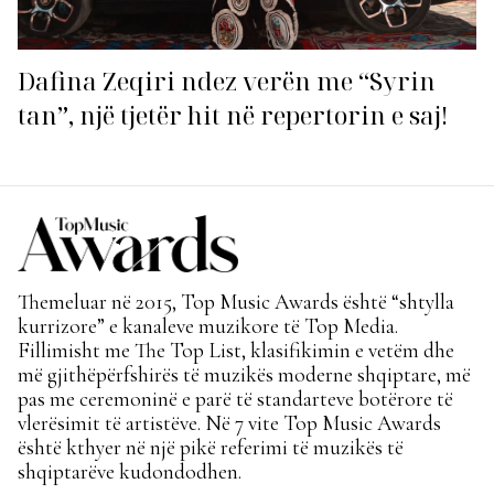
Dafina Zeqiri ndez verën me “Syrin
tan”, një tjetër hit në repertorin e saj!
Themeluar në 2015, Top Music Awards është “shtylla
kurrizore” e kanaleve muzikore të Top Media.
Fillimisht me The Top List, klasifikimin e vetëm dhe
më gjithëpërfshirës të muzikës moderne shqiptare, më
pas me ceremoninë e parë të standarteve botërore të
vlerësimit të artistëve. Në 7 vite Top Music Awards
është kthyer në një pikë referimi të muzikës të
shqiptarëve kudondodhen.