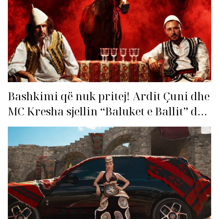
Bashkimi që nuk pritej! Ardit Çuni dhe
MC Kresha sjellin “Baluket e Ballit” dhe
ndezin rrjetin!