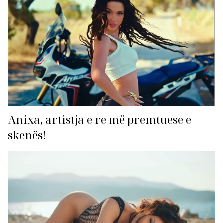
Anixa, artistja e re më premtuese e
skenës!