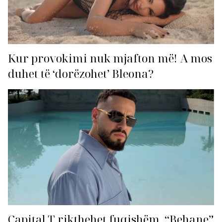
Kur provokimi nuk mjafton më! A mos
duhet të ‘dorëzohet’ Bleona?
Capital T rikthehet fuqishëm, “Behane”