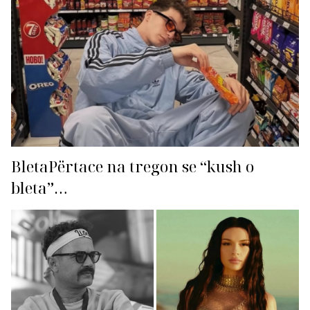
BletaPërtace na tregon se “kush o
bleta”…