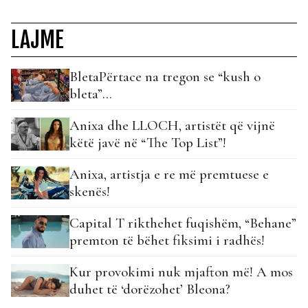
LAJME
BletaPërtace na tregon se “kush o
bleta”…
Anixa dhe LLOCH, artistët që vijnë
këtë javë në “The Top List”!
Anixa, artistja e re më premtuese e
skenës!
Capital T rikthehet fuqishëm, “Behane”
premton të bëhet fiksimi i radhës!
Kur provokimi nuk mjafton më! A mos
duhet të ‘dorëzohet’ Bleona?