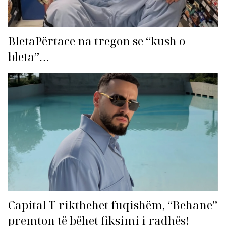
BletaPërtace na tregon se “kush o
bleta”…
Capital T rikthehet fuqishëm, “Behane”
premton të bëhet fiksimi i radhës!