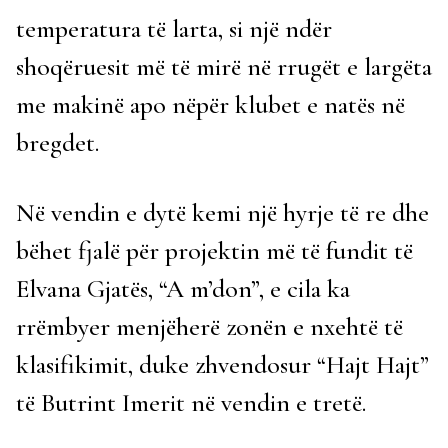
temperatura të larta, si një ndër
shoqëruesit më të mirë në rrugët e largëta
me makinë apo nëpër klubet e natës në
bregdet.
Në vendin e dytë kemi një hyrje të re dhe
bëhet fjalë për projektin më të fundit të
Elvana Gjatës, “A m’don”, e cila ka
rrëmbyer menjëherë zonën e nxehtë të
klasifikimit, duke zhvendosur “Hajt Hajt”
të Butrint Imerit në vendin e tretë.