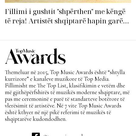
Fillimi i gushtit "shpërthen" me këngë
të reja! Artistët shqiptarë hapin garën
për hitin e verës!
Themeluar në 2015, Top Music Awards është “shtylla
kurrizore” e kanaleve muzikore të Top Media.
Fillimisht me The Top List, klasifikimin e vetëm dhe
më gjithëpërfshirës të muzikës moderne shqiptare, më
pas me ceremoninë e parë të standarteve botërore të
vlerësimit të artistëve. Në 7 vite Top Music Awards
është kthyer në një pikë referimi të muzikës të
shqiptarëve kudondodhen.