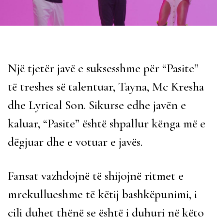
Një tjetër javë e suksesshme për “Pasite”
të treshes së talentuar, Tayna, Mc Kresha
dhe Lyrical Son. Sikurse edhe javën e
kaluar, “Pasite” është shpallur kënga më e
dëgjuar dhe e votuar e javës.
Fansat vazhdojnë të shijojnë ritmet e
mrekullueshme të këtij bashkëpunimi, i
cili duhet thënë se është i duhuri në këto