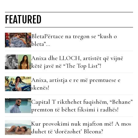
FEATURED
BletaPërtace na tregon se “kush o
bleta”…
Anixa dhe LLOCH, artistët që vijnë
këtë javë në “The Top List”!
Anixa, artistja e re më premtuese e
skenës!
Capital T rikthehet fuqishëm, “Behane”
premton të bëhet fiksimi i radhës!
Kur provokimi nuk mjafton më! A mos
duhet të ‘dorëzohet’ Bleona?