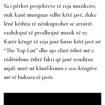
Sa i përket projekteve të reja muzikore,
nuk kanë munguar edhe këtë javë, duke
lënë kështu të nënkuptohet se artistët
vazhdojnë të prodhojnë muzik të re.
Katër këngë të reja janë futur këtë javë në
“The Top List” dhe ajo cfarë është më e
rëdësishme është fakti që janë renditur
mjaft mirë në klasifikimin e 100 këngëve
më të bukura të javës.