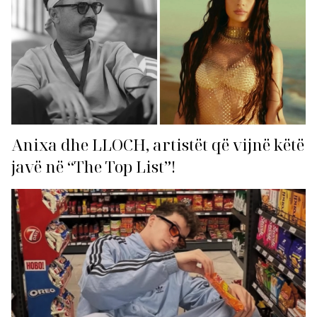
Anixa dhe LLOCH, artistët që vijnë këtë
javë në “The Top List”!