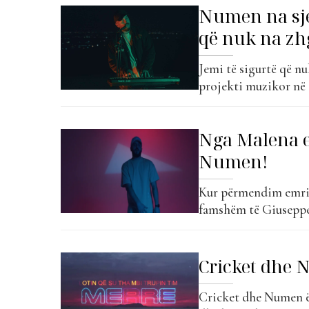
Numen na sjel
që nuk na zh
Jemi të sigurtë që nuk
projekti muzikor në 
nga Bardhi dhe së f
humbur. Numen ka pub
Nga Malena e
Numen!
Kur përmendim emrin
famshëm të Giuseppe 
rradhe, Numen ka ve
tij të re, ai garanto
projektin...
Cricket dhe 
Cricket dhe Numen ës