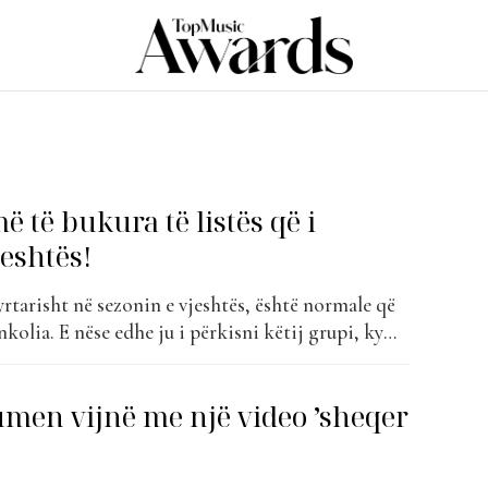
ë të bukura të listës që i
eshtës!
yrtarisht në sezonin e vjeshtës, është normale që
kolia. E nëse edhe ju i përkisni këtij grupi, ky
r për ju. Nëse në verë jemi të destinuar të
ngë ritmike, vjeshta i dedikohet tërësisht
umen vijnë me një video ’sheqer
.