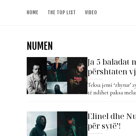
HOME
THE TOP LIST
VIDEO
NUMEN
Ja 5 baladat m
përshtaten vj
Teksa jemi ‘zhytur’ z
të ndihet paksa melan
është artikulli i duhu
dëgjojmë më shumë kë
Elinel dhe N
baladave. Dhe ne po..
për sytë’!