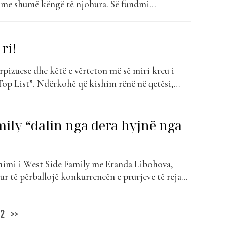
 me shumë këngë të njohura. Së fundmi
he këngëtari Numen kanë bashkuar sërish fuqitë,
on mjaft interesant dhe të bukur të këngës “Loti
alia e së cilës...
 ri!
rpizuese dhe këtë e vërteton më së miri kreu i
 Top List”. Ndërkohë që kishim rënë në qetësi,
uar” dhe kanë vendosur të vijnë fuqishëm në
 i takon Numen, i cili në një periudhë shumë të
mily “dalin nga dera hyjnë nga
nimi i West Side Family me Eranda Libohova,
r të përballojë konkurrencën e prurjeve të reja
ë ka rezultuar fatale për të, duke mbetur jashtë
e më të bukura të muzikës moderne shqiptare.
2
>>
est Side Family ka...