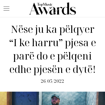
Nëse ju ka pëlqyer
“I ke harru” pjesa e
parë do e pëlqeni
edhe pjesën e dytë!
26/05/2022