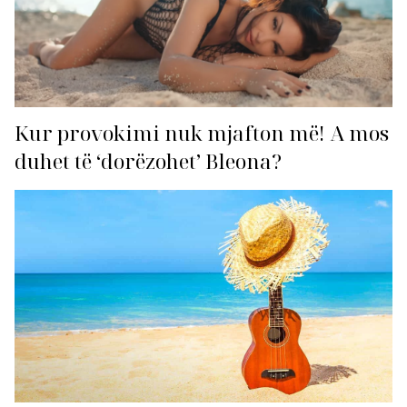
Kur provokimi nuk mjafton më! A mos
duhet të ‘dorëzohet’ Bleona?