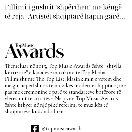
Fillimi i gushtit "shpërthen" me këngë
të reja! Artistët shqiptarë hapin garën
për hitin e verës!
Themeluar në 2015, Top Music Awards është “shtylla
kurrizore” e kanaleve muzikore të Top Media.
Fillimisht me The Top List, klasifikimin e vetëm dhe
më gjithëpërfshirës të muzikës moderne shqiptare, më
pas me ceremoninë e parë të standarteve botërore të
vlerësimit të artistëve. Në 7 vite Top Music Awards
është kthyer në një pikë referimi të muzikës të
shqiptarëve kudondodhen.
@topmusicawards