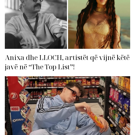
Anixa dhe LLOCH, artistët që vijnë këtë
javë në “The Top List”!