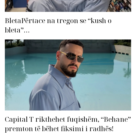
BletaPërtace na tregon se “kush o
bleta”…
Capital T rikthehet fuqishëm, “Behane”
premton të bëhet fiksimi i radhës!