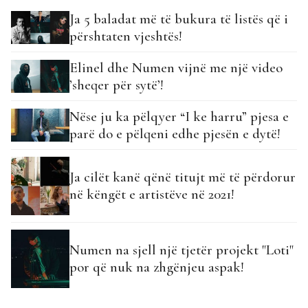
Ja 5 baladat më të bukura të listës që i
përshtaten vjeshtës!
Elinel dhe Numen vijnë me një video
’sheqer për sytë’!
Nëse ju ka pëlqyer “I ke harru” pjesa e
parë do e pëlqeni edhe pjesën e dytë!
Ja cilët kanë qënë titujt më të përdorur
në këngët e artistëve në 2021!
Numen na sjell një tjetër projekt "Loti"
por që nuk na zhgënjeu aspak!