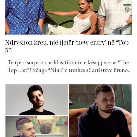
Ndryshon kreu, një tjetër ‘new entry’ në “Top
5”!
Të tjera surpriza në klasifikimin e kësaj jave në “The
Top List”! Kënga “Nina” e treshes së artistëve Bruno,
Flori Mumajesi dhe Klajdi Haruni edhe pse ka
qendruar për dy javë në vendin e parë, këtë herë duket
se nuk ja doli dot të ruante fronin. Me vetëm 1 vend...