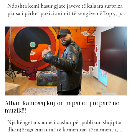
Ndoshta kemi hasur gjatë javëve të kaluara surpriza
për sa i përket pozicionimit të këngëve në Top 5, por
si këtë javë rrallë ndodh. Klasifikimi i Top 5 këtë herë
ka ardhur me disa hyrje të reja. E ndërsa vendi i parë
nuk ka pasur asnjë ndryshim nga java e...
Alban Ramosaj kujton hapat e tij të parë në
muzikë!
Një këngëtar shumë i dashur për publikun shqiptar
dhe një nga emrat më të komentuar të momentit,