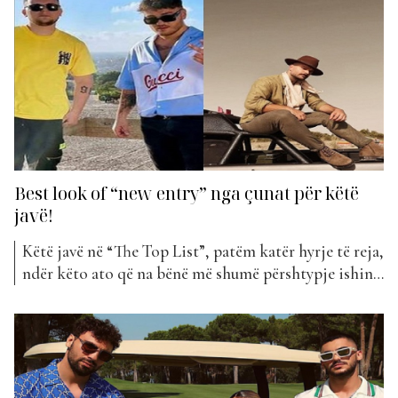
klasifikim, është rritur me plot 92 vende duke u...
Best look of “new entry” nga çunat për këtë
javë!
Këtë javë në “The Top List”, patëm katër hyrje të reja,
ndër këto ato që na bënë më shumë përshtypje ishin
ishin dy videoklipe që spikatën nga stili i të veshurit.
Ishte pikërisht “Shpirto” nga Alban Ramosaj dhe
“Adrenalina” nga Ardian Bujupi dhe Finem. Në
videoklipin “Shpirto”, shohim një Alban...