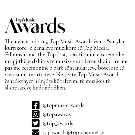
Themeluar në 2015, Top Music Awards është “shtylla
kurrizore” e kanaleve muzikore të Top Media.
Fillimisht me The Top List, klasifikimin e vetëm dhe
më gjithëpërfshirës të muzikës moderne shqiptare, më
pas me ceremoninë e parë të standarteve botërore të
vlerësimit të artistëve. Në 7 vite Top Music Awards
është kthyer në një pikë referimi të muzikës të
shqiptarëve kudondodhen.
@topmusicawards
@topawards
@top_awards
topawards@top-channel.tv