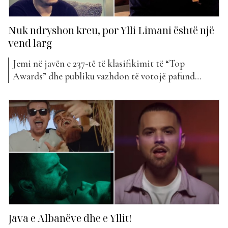
Nuk ndryshon kreu, por Ylli Limani është një
vend larg
Jemi në javën e 237-të të klasifikimit të “Top
Awards” dhe publiku vazhdon të votojë pafund
artistët e preferuar me projektet e tyre, qofshin ato
të vjetra apo të reja. Këtë javë publiku ka zgjedhur si
këngë më të bukur bashkëpunimin e Alban Skënderaj
dhe Elgit Dodës, “Parajsa ime”, duke...
Java e Albanëve dhe e Yllit!