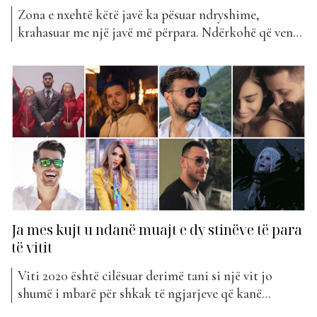
Zona e nxehtë këtë javë ka pësuar ndryshime,
krahasuar me një javë më përpara. Ndërkohë që vendi
i parë i përkiste Dardan me këngën e tij “Daytona”,
kjo javë ka sjellë në vendin e parë bashkëpunimin e
Alban Skënderaj dhe Elgit Doda, “Parajsa ime”, duke
e rikthyer Albanin në krye...
Ja mes kujt u ndanë muajt e dy stinëve të para
të vitit
Viti 2020 është cilësuar derimë tani si një vit jo
shumë i mbarë për shkak të ngjarjeve që kanë
ndodhur por duket se cdo gjë i përket të shkuarës