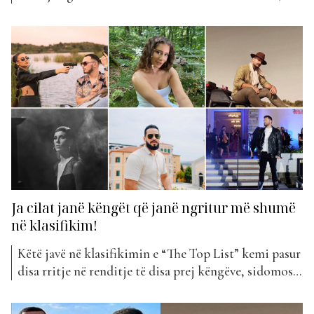
Alban Ramosaj ishte në një rrëfim ekskluziv për Top
Albania Radio për hapat e tij të parë në muzikë. Ai
kujton fillimet e tij në fushën e muzikës, duke na
zbuluar se e...
Ja cilat janë këngët që janë ngritur më shumë
në klasifikim!
Këtë javë në klasifikimin e “The Top List” kemi pasur
disa rritje në renditje të disa prej këngëve, sidomos
të atyre që kanë më pak javë në klasififikim. “Pistole”
nga Diona Fona dhe Marin, e cila ka vetëm dy javë në