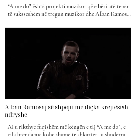
“A me do” është projekti muzikor që e bëri atë tepër
të suksseshëm në tregun muzikor dhe Alban Ramosaj
menjëherë u renditet përkrah emrave të njohur të
muzikës moderne shqiptare si Kida, 2TON, Mozzik
dhe Bruno duke u nominuar në kategorinë “Artist to
Watch”. Në një intervistë të dhënë për...
Alban Ramosaj së shpejti me diçka krejtësisht
ndryshe
Ai u rikthye fuqishëm më këngën e tij “A me do”, e
cila brenda një kohe shumë të shkurtër, u shndërrua