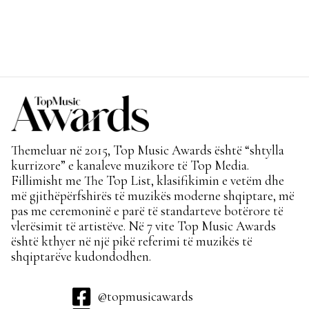
Themeluar në 2015, Top Music Awards është “shtylla
kurrizore” e kanaleve muzikore të Top Media.
Fillimisht me The Top List, klasifikimin e vetëm dhe
më gjithëpërfshirës të muzikës moderne shqiptare, më
pas me ceremoninë e parë të standarteve botërore të
vlerësimit të artistëve. Në 7 vite Top Music Awards
është kthyer në një pikë referimi të muzikës të
shqiptarëve kudondodhen.
@topmusicawards