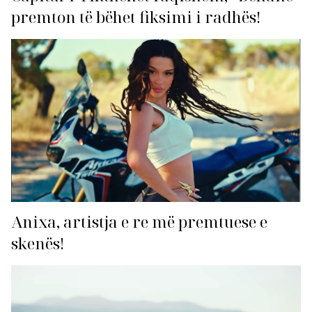
premton të bëhet fiksimi i radhës!
Anixa, artistja e re më premtuese e
skenës!