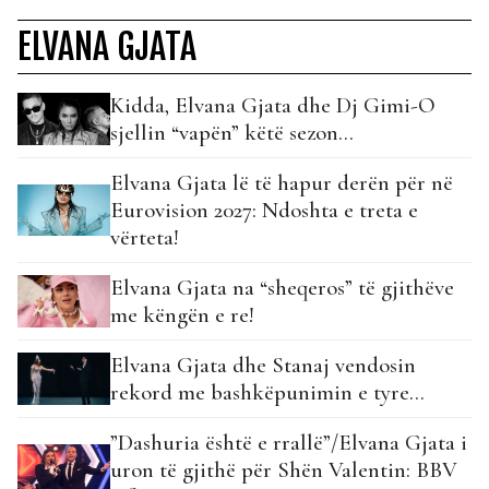
ELVANA GJATA
Kidda, Elvana Gjata dhe Dj Gimi-O
sjellin “vapën” këtë sezon…
Elvana Gjata lë të hapur derën për në
Eurovision 2027: Ndoshta e treta e
vërteta!
Elvana Gjata na “sheqeros” të gjithëve
me këngën e re!
Elvana Gjata dhe Stanaj vendosin
rekord me bashkëpunimin e tyre…
”Dashuria është e rrallë”/Elvana Gjata i
uron të gjithë për Shën Valentin: BBV