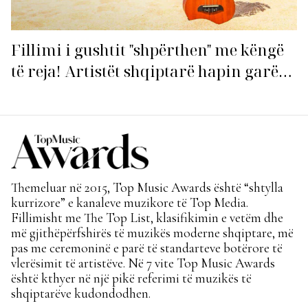
Fillimi i gushtit "shpërthen" me këngë
të reja! Artistët shqiptarë hapin garën
për hitin e verës!
Themeluar në 2015, Top Music Awards është “shtylla
kurrizore” e kanaleve muzikore të Top Media.
Fillimisht me The Top List, klasifikimin e vetëm dhe
më gjithëpërfshirës të muzikës moderne shqiptare, më
pas me ceremoninë e parë të standarteve botërore të
vlerësimit të artistëve. Në 7 vite Top Music Awards
është kthyer në një pikë referimi të muzikës të
shqiptarëve kudondodhen.