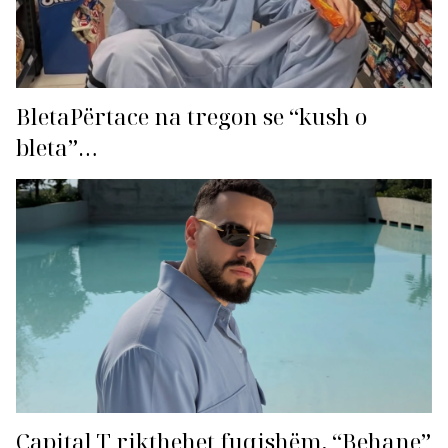
BletaPërtace na tregon se “kush o
bleta”…
Capital T rikthehet fuqishëm, “Behane”