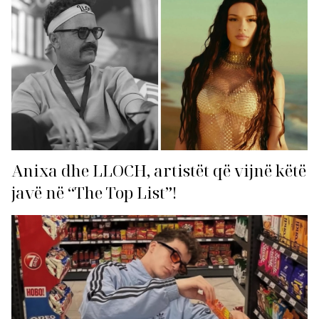
Anixa dhe LLOCH, artistët që vijnë këtë
javë në “The Top List”!