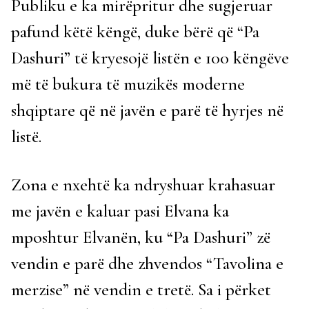
Publiku e ka mirëpritur dhe sugjeruar
pafund këtë këngë, duke bërë që “Pa
Dashuri” të kryesojë listën e 100 këngëve
më të bukura të muzikës moderne
shqiptare që në javën e parë të hyrjes në
listë.
Zona e nxehtë ka ndryshuar krahasuar
me javën e kaluar pasi Elvana ka
mposhtur Elvanën, ku “Pa Dashuri” zë
vendin e parë dhe zhvendos “Tavolina e
merzise” në vendin e tretë. Sa i përket