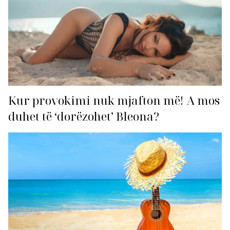
Kur provokimi nuk mjafton më! A mos
duhet të ‘dorëzohet’ Bleona?