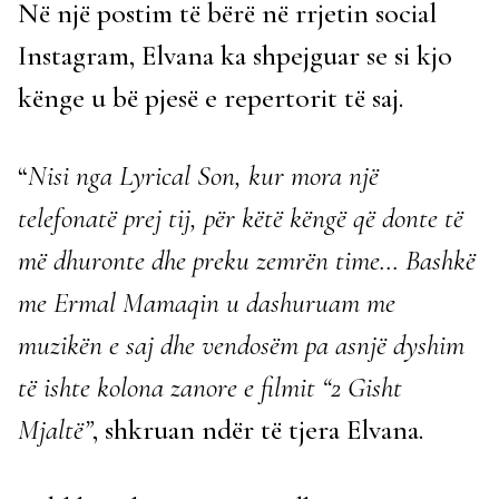
Në një postim të bërë në rrjetin social
Instagram, Elvana ka shpejguar se si kjo
kënge u bë pjesë e repertorit të saj.
“
Nisi nga Lyrical Son, kur mora një
telefonatë prej tij, për këtë këngë që donte të
më dhuronte dhe preku zemrën time… Bashkë
me Ermal Mamaqin u dashuruam me
muzikën e saj dhe vendosëm pa asnjë dyshim
të ishte kolona zanore e filmit “2 Gisht
Mjaltë”
, shkruan ndër të tjera Elvana.