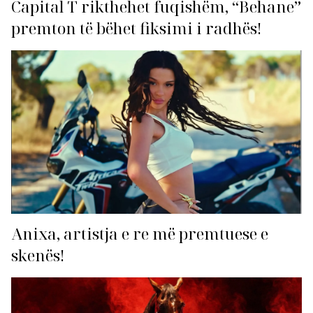
Capital T rikthehet fuqishëm, “Behane”
premton të bëhet fiksimi i radhës!
Anixa, artistja e re më premtuese e
skenës!