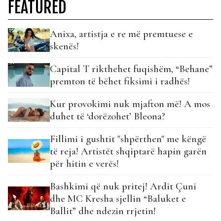
FEATURED
Anixa, artistja e re më premtuese e
skenës!
Capital T rikthehet fuqishëm, “Behane”
premton të bëhet fiksimi i radhës!
Kur provokimi nuk mjafton më! A mos
duhet të ‘dorëzohet’ Bleona?
Fillimi i gushtit "shpërthen" me këngë
të reja! Artistët shqiptarë hapin garën
për hitin e verës!
Bashkimi që nuk pritej! Ardit Çuni
dhe MC Kresha sjellin “Baluket e
Ballit” dhe ndezin rrjetin!