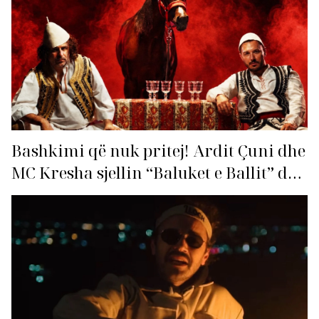
Bashkimi që nuk pritej! Ardit Çuni dhe
MC Kresha sjellin “Baluket e Ballit” dhe
ndezin rrjetin!