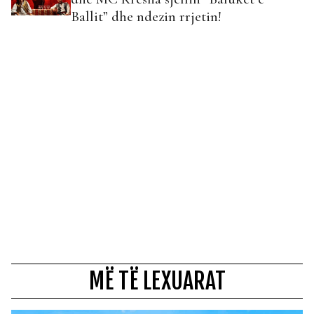
Ballit” dhe ndezin rrjetin!
MË TË LEXUARAT