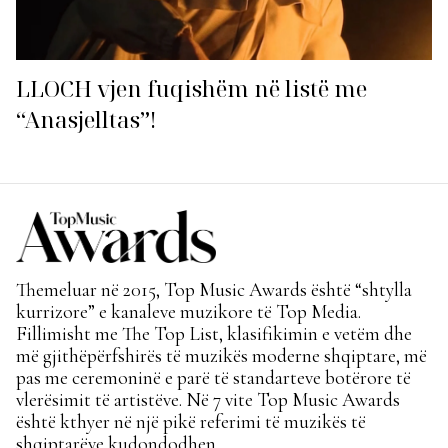
LLOCH vjen fuqishëm në listë me
“Anasjelltas”!
Themeluar në 2015, Top Music Awards është “shtylla
kurrizore” e kanaleve muzikore të Top Media.
Fillimisht me The Top List, klasifikimin e vetëm dhe
më gjithëpërfshirës të muzikës moderne shqiptare, më
pas me ceremoninë e parë të standarteve botërore të
vlerësimit të artistëve. Në 7 vite Top Music Awards
është kthyer në një pikë referimi të muzikës të
shqiptarëve kudondodhen.