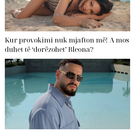
Kur provokimi nuk mjafton më! A mos
duhet të ‘dorëzohet’ Bleona?