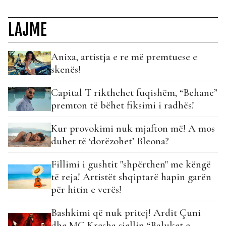
LAJME
Anixa, artistja e re më premtuese e
skenës!
Capital T rikthehet fuqishëm, “Behane”
premton të bëhet fiksimi i radhës!
Kur provokimi nuk mjafton më! A mos
duhet të ‘dorëzohet’ Bleona?
Fillimi i gushtit "shpërthen" me këngë
të reja! Artistët shqiptarë hapin garën
për hitin e verës!
Bashkimi që nuk pritej! Ardit Çuni
dhe MC Kresha sjellin “Baluket e