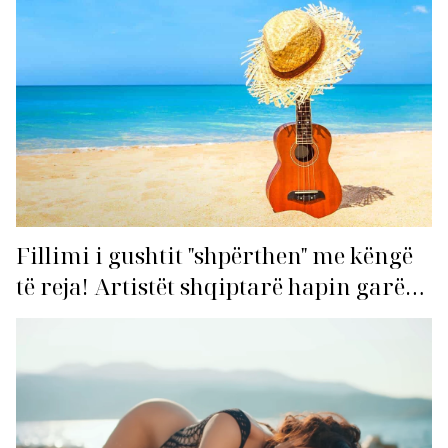
Fillimi i gushtit "shpërthen" me këngë
të reja! Artistët shqiptarë hapin garën
për hitin e verës!