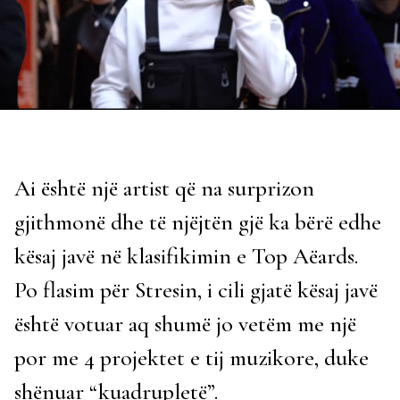
Ai është një artist që na surprizon
gjithmonë dhe të njëjtën gjë ka bërë edhe
kësaj javë në klasifikimin e Top Aëards.
Po flasim për Stresin, i cili gjatë kësaj javë
është votuar aq shumë jo vetëm me një
por me 4 projektet e tij muzikore, duke
shënuar “kuadrupletë”.